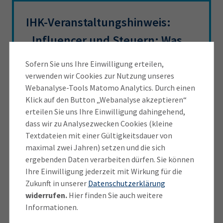
IHK-Veranstaltungshinweis:
„Influencer und Steuern: Was
müssen Influencer und deren
Sofern Sie uns Ihre Einwilligung erteilen,
Auftraggeber beachten?“ am 25.
verwenden wir Cookies zur Nutzung unseres
Webanalyse-Tools Matomo Analytics. Durch einen
März 2026
Klick auf den Button „Webanalyse akzeptieren“
erteilen Sie uns Ihre Einwilligung dahingehend,
Die
kostenfreie Veranstaltung
widmet
dass wir zu Analysezwecken Cookies (kleine
Textdateien mit einer Gültigkeitsdauer von
sich den Influencer-Aktivitäten aus zwei
maximal zwei Jahren) setzen und die sich
Perspektiven: Es geht sowohl um steuerliche
ergebenden Daten verarbeiten dürfen. Sie können
Grundlagen und Pflichten der Influencer
Ihre Einwilligung jederzeit mit Wirkung für die
selbst, als auch darum, was Unternehmen, die
Zukunft in unserer
Datenschutzerklärung
Influencer beauftragen, beachten müssen. Die
widerrufen.
Hier finden Sie auch weitere
Veranstaltung findet hybrid, in Präsenz im
Informationen.
IHK-Stammhaus und online statt am 25, März