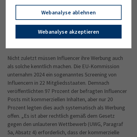
von 15:00 bis 18:00 Uhr.
Webanalyse ablehnen
Webanalyse akzeptieren
Werbung kenntlich machen
Nicht zuletzt müssen Influencer ihre Werbung auch
als solche kenntlich machen. Die EU-Kommission
unternahm 2024 ein sogenanntes Screening von
Influencern in 22 Mitgliedsstaaten. Demnach
veröffentlichten 97 Prozent der befragten Influencer
Posts mit kommerziellen Inhalten, aber nur 20
Prozent legten dies auch systematisch als Werbung
offen. „Es ist aber rechtlich gemäß dem Gesetz
gegen den unlauteren Wettbewerb (UWG, Paragraf
5a, Absatz 4) erforderlich, dass der kommerzielle