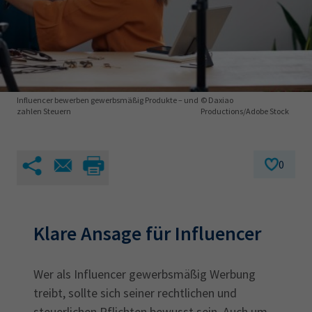
AdA
34d
Prüfungstermine
Leichte Sprache
Wirtschaftsfachwirt
34f
Negativerklärung
Sachkundeprüfung
Berichtsheft
AEVO
IHK regional
34i
Betriebswirt
Prüfbericht
Karriere
Influencer bewerben gewerbsmäßig Produkte – und
© Daxiao
zahlen Steuern
Productions/Adobe Stock
Presse
0
EN
IHK Akademie
Klare Ansage für Influencer
Magazin
Log-in
Wer als Influencer gewerbsmäßig Werbung
treibt, sollte sich seiner rechtlichen und
steuerlichen Pflichten bewusst sein. Auch um