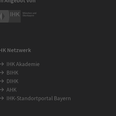
in Angebot von
IHK Netzwerk
IHK Akademie
BIHK
DIHK
AHK
IHK-Standortportal Bayern