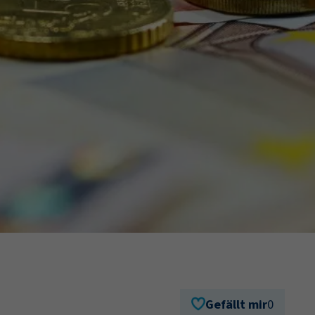
Ausbildungsvertrag
Fachwirt
AdA
34d
Prüfungst
chwirt
34f
Negativerklärung
Sachkundeprüfung
B
Betriebswirt
Prüfbericht
Gefällt mir
0