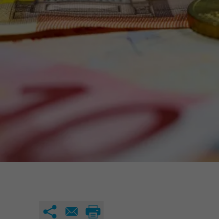
34a
34c
Wirtschaftsfa
AEVO
34i