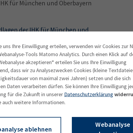
r IHK für München und Oberbayern
dlagen der IHK für München und
e uns Ihre Einwilligung erteilen, verwenden wir Cookies zur 
Webanalyse-Tools Matomo Analytics. Durch einen Klick auf d
Gebührenrahmen festgeschrieben sind,
ebanalyse akzeptieren“ erteilen Sie uns Ihre Einwilligung
enübersicht die detaillierten
end, dass wir zu Analysezwecken Cookies (kleine Textdateie
Unterrichtungsvarianten.
tigkeitsdauer von maximal zwei Jahren) setzen und die sich
n Daten verarbeiten dürfen. Sie können Ihre Einwilligung je
rüfungen, Unterrichtungen zum Download
ng für die Zukunft in unserer
Datenschutzerklärung
widerru
a oder anderen Personen übernommen
e auch weitere Informationen.
g
eine Gebührenübernahme durch z. B.
Hierzu benutzen Sie das
Webanalyse
analyse ablehnen