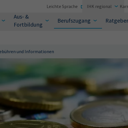
Leichte Sprache
IHK regional
Karr
Aus- &
Berufszugang
Ratgebe
Fortbildung
ebühren und Informationen
suchen Sie?
Sie auch aus den meistgesuchten Begriffen vor