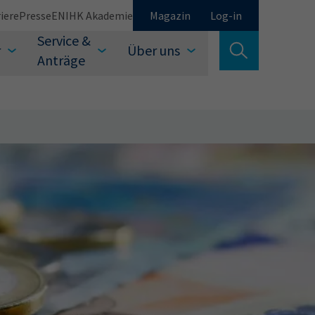
iere
Presse
EN
IHK Akademie
Magazin
Log-in
Service &
r
Über uns
Suche verlassen
Anträge
Schließen
Suchen
auswählen