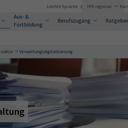
Leichte Sprache
IHK regional
Karr
Aus- &
Berufszugang
Ratgebe
Fortbildung
truktur
Verwaltungsdigitalisierung
suchen Sie?
altung
Sie auch aus den meistgesuchten Begriffen vor