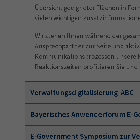
Übersicht geeigneter Flächen in For
vielen wichtigen Zusatzinformation
Wir stehen Ihnen während der gesam
Ansprechpartner zur Seite und akti
Kommunikationsprozessen unsere Ne
Reaktionszeiten profitieren Sie un
Verwaltungsdigitalisierung-ABC – 
Bayerisches Anwenderforum E-
Verwaltungsdigitalisierung-Abc
E-Government Symposium zur Ver
Hier finden Sie relevante Begriffe zu
Bayerisches Anwenderforum E-Go