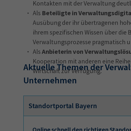
Kontakten mit der Verwaltung deutl
Als
Beteiligte in Verwaltungsdigit
Ausübung der ihr übertragenen hohe
ihrem spezifischen Wissen über die
Verwaltungsprozesse pragmatisch u
Als
Anbieterin von Verwaltungslö
Kooperation mit anderen eine Reihe
Aktuelle Themen der Verwalt
Wirtschaft zur Verfügung.
Unternehmen
Standortportal Bayern
Online schnell den richtigen Stando