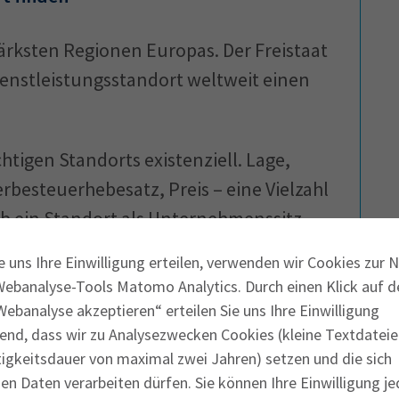
tärksten Regionen Europas. Der Freistaat
ienstleistungsstandort weltweit einen
htigen Standorts existenziell. Lage,
besteuerhebesatz, Preis – eine Vielzahl
ob ein Standort als Unternehmenssitz
e uns Ihre Einwilligung erteilen, verwenden wir Cookies zur 
Webanalyse-Tools Matomo Analytics. Durch einen Klick auf d
n Bayern gründen? Ihr Betrieb wird
ebanalyse akzeptieren“ erteilen Sie uns Ihre Einwilligung
 suchen einen bebauten oder unbebauten
end, dass wir zu Analysezwecken Cookies (kleine Textdateie
IHK-Standortportal für Bayern
!
tigkeitsdauer von maximal zwei Jahren) setzen und die sich
n Daten verarbeiten dürfen. Sie können Ihre Einwilligung je