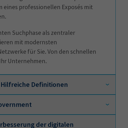
m eines professionellen Exposés mit
en.
ten Suchphase als zentraler
vieren mit modernsten
tzwerke für Sie. Von den schnellen
d Ihr Unternehmen.
Hilfreiche Definitionen
Government
besserung der digitalen
r Verwaltungsdigitalisierung. Das
vernment