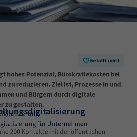
Ausbildungsvertrag
Fachwirt
AdA
34d
Prüfungst
chwirt
34f
Negativerklärung
Sachkundeprüfung
B
Betriebswirt
Prüfbericht
Gefällt mir
0
rgt hohes Potenzial, Bürokratiekosten bei
 zu reduzieren. Ziel ist, Prozesse in und
men und Bürgern durch digitale
r zu gestalten.
ltungsdigitalisierung
igitalisierung
gitalisierung für Unternehmen
d 200 Kontakte mit der öffentlichen