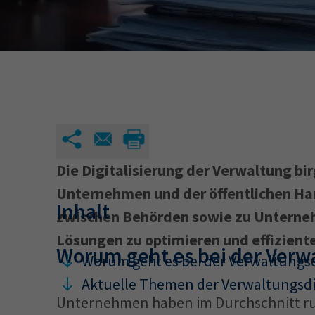
34a
34c
Wirtschaftsfa
AEVO
34i
Die Digitalisierung der Verwaltung bi
Unternehmen und der öffentlichen Hand
Inhalt
zwischen Behörden sowie zu Unterneh
Lösungen zu optimieren und effiziente
Worum geht es bei der Verwa
Worum geht es bei der Verwaltungsd
Aktuelle Themen der Verwaltungsdi
Unternehmen haben im Durchschnitt run