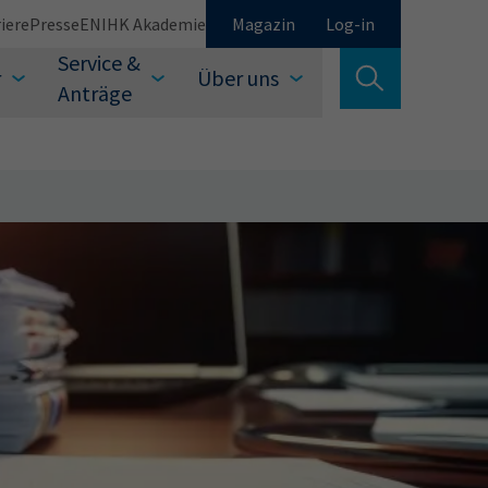
iere
Presse
EN
IHK Akademie
Magazin
Log-in
Service &
r
Über uns
Suche verlassen
Anträge
Schließen
Suchen
auswählen