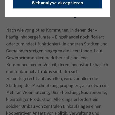
Webanalyse akzeptieren
Zukunft mit Mischnutzung?
Nach wie vor gibt es Kommunen, in denen der –
häufig inhabergeführte – Einzelhandel noch floriert
oder zumindest funktioniert. In anderen Städten und
Gemeinden steigen hingegen die Leerstände. Laut
Gewerbeimmobilienmarktbericht sind jene
Kommunen hier im Vorteil, deren Innenstädte baulich
und funktional attraktiv sind. Um sich
zukunftsgerecht aufzustellen, wird vor allem die
Stärkung der Mischnutzung propagiert, also etwa ein
Mehr an Wohnnutzung, Dienstleistung, Gastronomie,
kleinteiliger Produktion. Allerdings erfordert ein
solcher Umbau von zentralen Einkaufslagen einen
kooperativen Ansatz von Politik, Verwaltung und