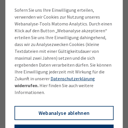
Sofern Sie uns Ihre Einwilligung erteilen,
Aber noch etwas setzt den Innenstädten zu: die
verwenden wir Cookies zur Nutzung unseres
Nahversorgerzentren und die Fachmärkte auf der
Webanalyse-Tools Matomo Analytics. Durch einen
grünen Wiese. Die Kombination aus einem großen
Klick auf den Button „Webanalyse akzeptieren“
Einzugsgebiet und einem moderaten Mietniveau
erteilen Sie uns Ihre Einwilligung dahingehend,
dass wir zu Analysezwecken Cookies (kleine
führt bei ihnen zu einer guten Kosten-Umsatz-
Textdateien mit einer Gültigkeitsdauer von
Relation und somit zu einer hohen Nachfrage.
maximal zwei Jahren) setzen und die sich
ergebenden Daten verarbeiten dürfen. Sie können
Diese Entwicklung zeigt sich in den Mietpreisen, die
Ihre Einwilligung jederzeit mit Wirkung für die
insgesamt zwischen 2018 und 2023 im Schnitt um 20
Zukunft in unserer
Datenschutzerklärung
Prozent gestiegen sind. Jedoch haben sie sich je nach
widerrufen.
Hier finden Sie auch weitere
Region sehr unterschiedlich entwickelt. In Rosenheim
Informationen.
und Ingolstadt etwa gingen die Medianmieten
zwischenzeitlich zurück. In München steigen sie noch.
Webanalyse ablehnen
Die Kaufpreise hingegen sind auch in der
Landeshauptstadt gesunken.