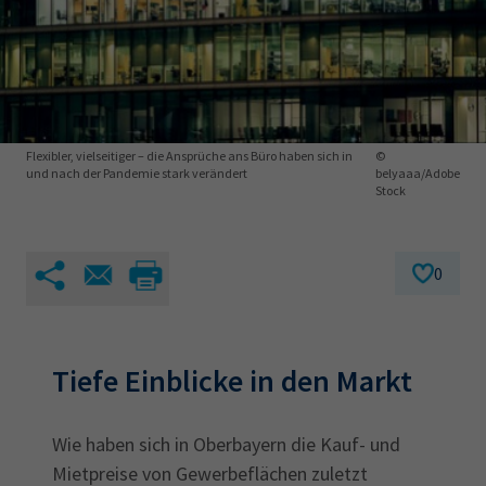
AdA
34d
Prüfungstermine
Leichte Sprache
Wirtschaftsfachwirt
34f
Negativerklärung
Sachkundeprüfung
Berichtsheft
AEVO
IHK regional
34i
Betriebswirt
Prüfbericht
Karriere
Flexibler, vielseitiger – die Ansprüche ans Büro haben sich in
©
und nach der Pandemie stark verändert
belyaaa/Adobe
Stock
Presse
EN
0
IHK Akademie
Tiefe Einblicke in den Markt
Magazin
Log-in
Wie haben sich in Oberbayern die Kauf- und
Mietpreise von Gewerbeflächen zuletzt