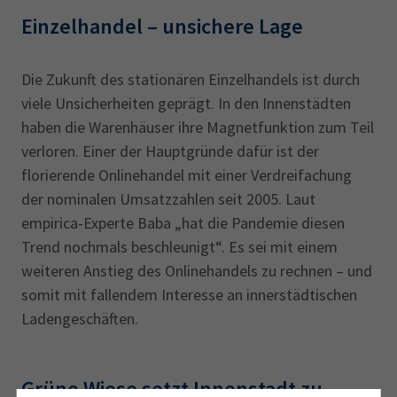
Einzelhandel – unsichere Lage
Die Zukunft des stationären Einzelhandels ist durch
viele Unsicherheiten geprägt. In den Innenstädten
haben die Warenhäuser ihre Magnetfunktion zum Teil
verloren. Einer der Hauptgründe dafür ist der
florierende Onlinehandel mit einer Verdreifachung
der nominalen Umsatzzahlen seit 2005. Laut
empirica-Experte Baba „hat die Pandemie diesen
Trend nochmals beschleunigt“. Es sei mit einem
weiteren Anstieg des Onlinehandels zu rechnen – und
somit mit fallendem Interesse an innerstädtischen
Ladengeschäften.
Grüne Wiese setzt Innenstadt zu