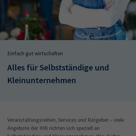
AdA
34d
Prüfungstermine
Leichte Sprache
Wirtschaftsfachwirt
34f
Negativerklärung
Sachkundeprüfung
Berichtsheft
AEVO
IHK regional
34i
Betriebswirt
Prüfbericht
Karriere
Einfach gut wirtschaften
Presse
Alles für Selbstständige und
EN
Kleinunternehmen
IHK Akademie
Magazin
Log-in
Veranstaltungsreihen, Services und Ratgeber – viele
Angebote der IHK richten sich speziell an