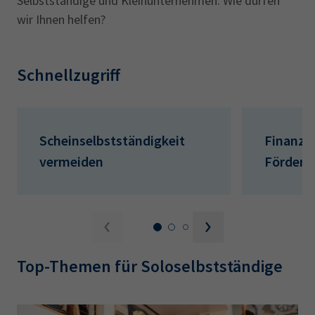
Selbstständige und Kleinunternehmen. Wie dürfen
wir Ihnen helfen?
Schnellzugriff
Scheinselbstständigkeit
Finanzi
vermeiden
Förderu
Top-Themen für Soloselbstständige