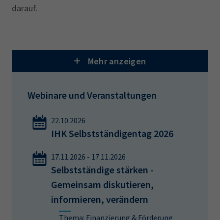
darauf.
Praxiswissen im Podcast
Mehr anzeigen
Unser Podcast "Wirtschaft für Zukunft" bietet Ihnen
Webinare und Veranstaltungen
alle zwei Wochen spannende Einblicke und
Informationen, die Sie direkt umsetzen können. Zu
22.10.2026
finden auf Spotify, Apple Podcasts, Amazon Music
IHK Selbstständigentag 2026
und Audible.
17.11.2026 - 17.11.2026
Selbstständige stärken -
Compliance im Selbstcheck
Gemeinsam diskutieren,
informieren, verändern
Wie erkennen Sie Compliance-Risiken? Selbstcheck
und Handlungsempfehlungen finden Sie kostenlos
Thema: Finanzierung & Förderung