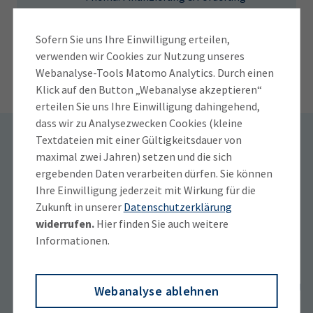
zum Herunterladen im Leitfaden des Deutschen
Instituts für Normung.
Mehr Veranstaltungen
Sofern Sie uns Ihre Einwilligung erteilen,
verwenden wir Cookies zur Nutzung unseres
Webanalyse-Tools Matomo Analytics. Durch einen
Klick auf den Button „Webanalyse akzeptieren“
IT-Notfallplan für Selbstständige
erteilen Sie uns Ihre Einwilligung dahingehend,
dass wir zu Analysezwecken Cookies (kleine
Textdateien mit einer Gültigkeitsdauer von
Ein IT-Notfall kann jederzeit eintreten. Wichtig ist,
maximal zwei Jahren) setzen und die sich
dass Sie sich darauf vorbereiten, investieren Sie 20
Beratungsslots buchen: Für
ergebenden Daten verarbeiten dürfen. Sie können
Minuten.
Ihre Einwilligung jederzeit mit Wirkung für die
Soloselbstständige und
Zukunft in unserer
Datenschutzerklärung
Kleinunternehmen
widerrufen.
Hier finden Sie auch weitere
Informationen.
Marktüberblick E-Rechnung
Betriebswirtschaftliche
Beratun
Webanalyse ablehnen
Seit Januar 2025 sind alle in Deutschland ansässigen
Beratung
Recht u
Unternehmen im inländischen B2B-Bereich