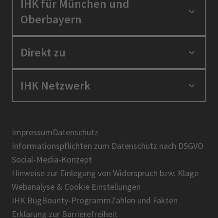
IHK für München und
Oberbayern
Standortpolitik
Direkt zu
Ausbildung und Fortbildung
Berufszugang
Positionen
IHK Netzwerk
Ratgeber
IHK in der Region
Service und Anträge
Karriere
IHK Akademie
Über uns
Presse
BIHK
Impressum
Datenschutz
IHK-Magazin
Informationspflichten zum Datenschutz nach DSGVO
DIHK
Social-Media-Konzept
AHK
Hinweise zur Einlegung von Widerspruch bzw. Klage
IHK-Standortportal Bayern
Webanalyse & Cookie Einstellungen
IHK BugBounty-Programm
Zahlen und Fakten
Erklärung zur Barrierefreiheit