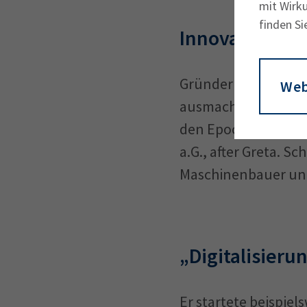
mit Wirku
finden Si
Innovationsjun
Gründer und Geschä
Web
ausmacht: „Nachhalt
den Epochen b.G., be
a.G., after Greta. S
Maschinenbauer und
„Digitalisieru
Er startete beispie