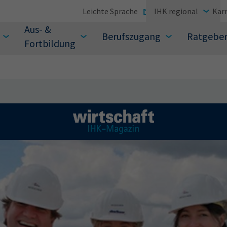
Leichte Sprache
IHK regional
Karr
Aus- &
Berufszugang
Ratgebe
Fortbildung
suchen Sie?
Sie auch aus den meistgesuchten Begriffen vor