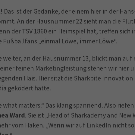
! Das ist der Gedanke, der einem hier in der Hans
mmt. An der Hausnummer 22 sieht man die Flutl
nn der TSV 1860 ein Heimspiel hat, treffen sich i
e Fußballfans „einmal Löwe, immer Löwe“.
e weiter, an der Hausnummer 13, blickt man auf e
einer feinen Marketingleistung stehen wir hier 
egenden Hais. Hier sitzt die Sharkbite Innovatio
dia geködert hatte.
e what matters.“ Das klang spannend. Also riefen
hea Ward
. Sie ist „Head of Sharkademy and New
mehr vom Haken. „Wenn wir auf LinkedIn nicht so
den.“