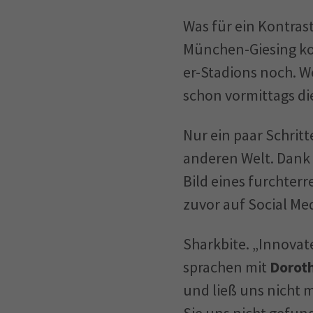
Was für ein Kontrast
München-Giesing ko
er-Stadions noch. We
schon vormittags di
Nur ein paar Schritt
anderen Welt. Dank 
Bild eines furchterr
zuvor auf Social Me
Sharkbite. „Innovat
sprachen mit
Dorot
und ließ uns nicht 
Sie uns nicht gefun