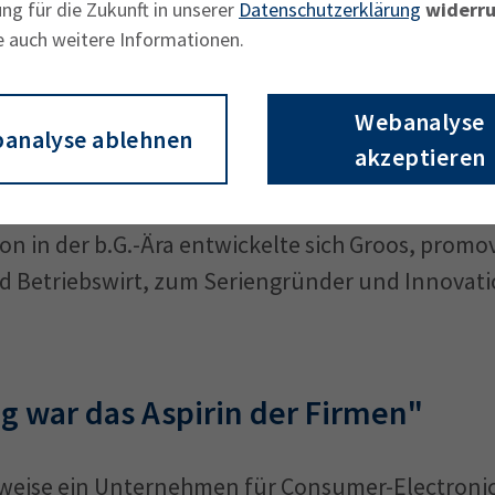
ng für die Zukunft in unserer
Datenschutzerklärung
widerru
e auch weitere Informationen.
kie in der b.G.-Ära – »before Greta
Webanalyse
ftsführer
Daniel Groos
macht erfrischend klar, 
analyse ablehnen
akzeptieren
igkeit – dafür brennt unser Herz." Groos unters
fore Greta (gemeint ist die Klimaaktivistin Gret
chon in der b.G.-Ära entwickelte sich Groos, promo
 Betriebswirt, zum Seriengründer und Innovati
ng war das Aspirin der Firmen"
lsweise ein Unternehmen für Consumer-Electronic