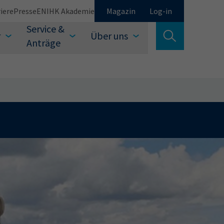
iere
Presse
EN
IHK Akademie
Magazin
Log-in
Service &
r
Über uns
Suche verlassen
Anträge
Schließen
Suchen
auswählen