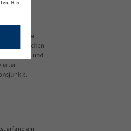
fen.
Hier
«
was Sharkbite
cheidet zwischen
a Thunberg), und
vierter
onsjunkie.
s, erfand ein