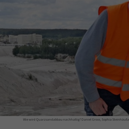
34a
34c
Wirtschaftsfa
AEVO
34i
Wie wird Quarzsandabbau nachhaltig? Daniel Groos, Sophia Steinhäußer u