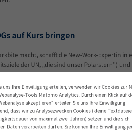
DGs auf Kurs bringen
arkbite macht, schafft die New-Work-Expertin in 
itsziele der UN, „die sind unser Polarstern") und
nd der Firmenname? Anders als ein Mückenstic
biss", tödlich sein. Übertragen auf die Wirtschaft,
e uns Ihre Einwilligung erteilen, verwenden wir Cookies zur 
häftsmodell im Kern etwas nicht. Mithilfe der SD
Webanalyse-Tools Matomo Analytics. Durch einen Klick auf d
ehmen auf einen nachhaltigen Kurs bringen. „Wi
ebanalyse akzeptieren“ erteilen Sie uns Ihre Einwilligung
end, dass wir zu Analysezwecken Cookies (kleine Textdateie
 Ward.
tigkeitsdauer von maximal zwei Jahren) setzen und die sich
n Daten verarbeiten dürfen. Sie können Ihre Einwilligung je