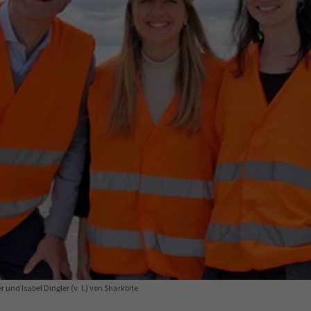
Ausbildungsvertrag
Fachwirt
AdA
34d
Prüfungst
chwirt
34f
Negativerklärung
Sachkundeprüfung
B
Betriebswirt
Prüfbericht
nd Isabel Dingler (v. l.) von Sharkbite