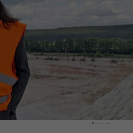
ermine
erichtsheft
© Sharkbite