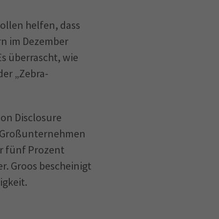
ollen helfen, dass
ern im Dezember
Es überrascht, wie
der „Zebra-
on Disclosure
en Großunternehmen
ur fünf Prozent
r. Groos bescheinigt
gkeit.