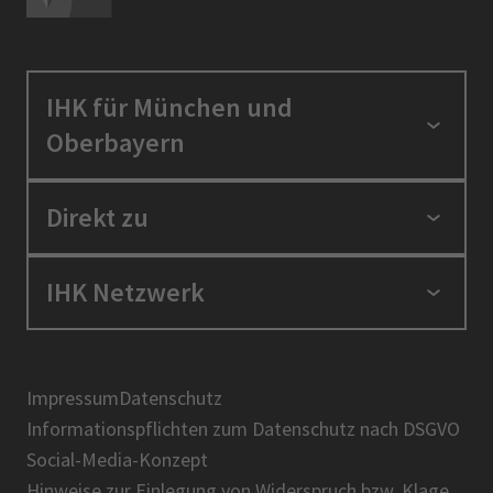
IHK für München und
Oberbayern
Standortpolitik
Direkt zu
Ausbildung und Fortbildung
Berufszugang
Positionen
IHK Netzwerk
Ratgeber
IHK in der Region
Service und Anträge
Karriere
IHK Akademie
Über uns
Presse
BIHK
Impressum
Datenschutz
IHK-Magazin
Informationspflichten zum Datenschutz nach DSGVO
DIHK
Social-Media-Konzept
AHK
Hinweise zur Einlegung von Widerspruch bzw. Klage