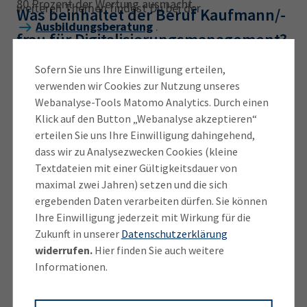
80 Prozent der Wertung ausmacht.
weiteren Themen findest Du bei der
Was beinhaltet der Beruf Kaufmann/-
Ausbildungsberatung
.
frau für Digitalisierungsmanagement?
Sofern Sie uns Ihre Einwilligung erteilen,
Die Berufsbezeichnung ist neu, doch der Beruf ist es
verwenden wir Cookies zur Nutzung unseres
nicht. Er nannte sich bis vor Kurzem noch
Webanalyse-Tools Matomo Analytics. Durch einen
Informatikkaufmann/-frau
. Die neue Bezeichnung
Klick auf den Button „Webanalyse akzeptieren“
trägt der wachsenden Bedeutung der Digitalisierung
erteilen Sie uns Ihre Einwilligung dahingehend,
dass wir zu Analysezwecken Cookies (kleine
Rechnung und signalisiert, dass Deine Kompetenzen
Textdateien mit einer Gültigkeitsdauer von
weit über die eigentliche Informatik hinausgehen. So
maximal zwei Jahren) setzen und die sich
wirst Du auch Deine Fähigkeiten im
ergebenden Daten verarbeiten dürfen. Sie können
Projektmanagement und in der Koordinierung
Ihre Einwilligung jederzeit mit Wirkung für die
komplexer digitaler Umstrukturierungsprozesse
Zukunft in unserer
Datenschutzerklärung
unter Beweis stellen.
widerrufen.
Hier finden Sie auch weitere
Informationen.
Du arbeitest insbesondere in
kleinen und
mittelständischen Betrieben
, in denen Du Dein