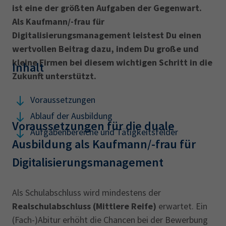
AdA
34d
Prüfungstermine
ist eine der größten Aufgaben der Gegenwart.
Leichte Sprache
Als Kaufmann/-frau für
Wirtschaftsfachwirt
34f
Negativerklärung
Digitalisierungsmanagement leistest Du einen
Sachkundeprüfung
Berichtsheft
AEVO
IHK regional
wertvollen Beitrag dazu, indem Du große und
34i
Betriebswirt
Prüfbericht
kleine Firmen bei diesem wichtigen Schritt in die
Inhalt
Karriere
Zukunft unterstützt.
Presse
Voraussetzungen
Ablauf der Ausbildung
EN
Voraussetzungen für die duale
Aufgabenbereiche und Tätigkeitsfelder
Ausbildung als Kaufmann/-frau für
IHK Akademie
Digitalisierungsmanagement
Magazin
Log-in
Als Schulabschluss wird mindestens der
Realschulabschluss (Mittlere Reife)
erwartet. Ein
(Fach-)Abitur erhöht die Chancen bei der Bewerbung