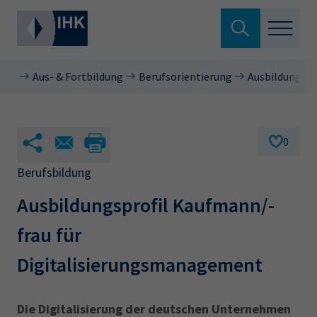
Suche verlassen
Aus- & Fortbildung
Berufsorientierung
Ausbildungsbe
Standortpolitik
Wonach suchen Sie?
Aus- & Fortbildung
0
Berufszugang
Berufsbildung
Suchen
Ausbildungsprofil Kaufmann/-
Ratgeber
frau für
Hier können Sie auch aus den meistgesuchten
Service & Anträge
Begriffen vorauswählen
Digitalisierungsmanagement
Über uns
34a
34c
Ausbildungsvertrag
Fachwirt
Die Digitalisierung der deutschen Unternehmen