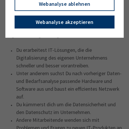
Webanalyse ablehnen
kaufmännisches Wissen mit Deiner Expertise im
Bereich IT verbinden kannst.
Webanalyse akzeptieren
Einige
wichtige Aufgaben von Kaufleuten für
Digitalisierungsmanagement
:
Du erarbeitest IT-Lösungen, die die
Digitalisierung des eigenen Unternehmens
schneller und besser vorantreiben.
Unter anderem suchst Du nach vorheriger Daten-
und Bedarfsanalyse passende Hardware und
Software aus und baust ein effizientes Netzwerk
auf.
Du kümmerst dich um die Datensicherheit und
den Datenschutz im Unternehmen.
Andere Mitarbeitende wenden sich mit
Problemen und Fragen zu neuen IT-Produkten an