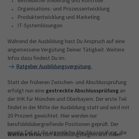
Betriebliche Steuerung und Kontrolle
Organisations- und Prozessentwicklung
Produktentwicklung und Marketing
IT-Systemlösungen
Während der Ausbildung hast Du Anspruch auf eine
angemessene Vergütung Deiner Tätigkeit. Weitere
Infos dazu findest Du im.
Ratgeber Ausbildungsvergütung.
Statt der früheren Zwischen- und Abschlussprüfung
erfolgt nun eine
gestreckte Abschlussprüfung
an
der IHK für München und Oberbayern. Der erste Teil
findet in der Mitte der Ausbildung statt und wird mit
20 Prozent gewichtet. Hier werden nur
berufsbildübergreifende Positionen geprüft. Der
zweite Teil ist die eigentliche Abschlussprüfung, die
Weitere Infos
zum Ausbildungsbeginn und vielen