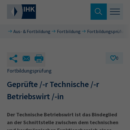
Suche verlassen
Aus- & Fortbildung
Fortbildung
Fortbildungsprüfunge
Standortpolitik
Wonach suchen Sie?
Aus- & Fortbildung
0
Berufszugang
Fortbildungsprüfung
Suchen
Geprüfte /-r Technische /-r
Ratgeber
Betriebswirt /-in
Hier können Sie auch aus den meistgesuchten
Service & Anträge
Begriffen vorauswählen
Über uns
Der Technische Betriebswirt ist das Bindeglied
34a
34c
Ausbildungsvertrag
Fachwirt
an der Schnittstelle zwischen dem technischen