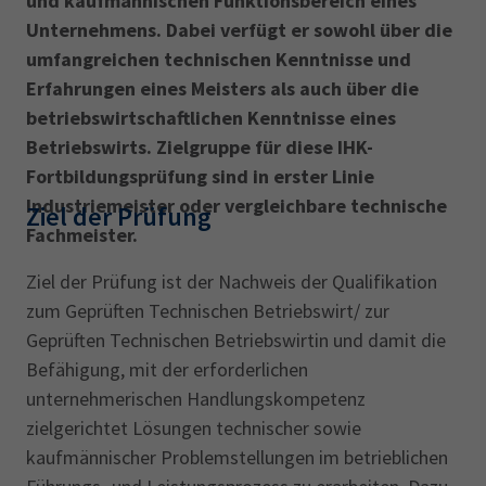
und kaufmännischen Funktionsbereich eines
AdA
34d
Prüfungstermine
Unternehmens. Dabei verfügt er sowohl über die
Leichte Sprache
Wirtschaftsfachwirt
34f
Negativerklärung
umfangreichen technischen Kenntnisse und
Erfahrungen eines Meisters als auch über die
Sachkundeprüfung
Berichtsheft
AEVO
IHK regional
betriebswirtschaftlichen Kenntnisse eines
34i
Betriebswirt
Prüfbericht
Betriebswirts. Zielgruppe für diese IHK-
Karriere
Fortbildungsprüfung sind in erster Linie
Industriemeister oder vergleichbare technische
Presse
Ziel der Prüfung
Fachmeister.
EN
Ziel der Prüfung ist der Nachweis der Qualifikation
zum Geprüften Technischen Betriebswirt/ zur
IHK Akademie
Geprüften Technischen Betriebswirtin und damit die
Befähigung, mit der erforderlichen
unternehmerischen Handlungskompetenz
Magazin
Log-in
zielgerichtet Lösungen technischer sowie
kaufmännischer Problemstellungen im betrieblichen