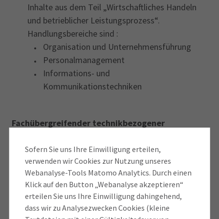
Inhalte aus dem Teil „Wirtschaftliches Handeln
und betrieblicher Leistungsprozess“.
Handlungsbereiche sind :
Organisation und Unternehmensführung
Personalmanagement
Informations- und
Kommunikationstechniken
Fachübergreifender technikbezogener
Prüfungsteil
(Projektarbeit)
In diesem Prüfungsteil sollen Sie die Fähigkeit
Sofern Sie uns Ihre Einwilligung erteilen,
verwenden wir Cookies zur Nutzung unseres
nachweisen, dass Sie komplexe, praxisorientierte
Webanalyse-Tools Matomo Analytics. Durch einen
Problemstellungen an der Schnittstelle der
Klick auf den Button „Webanalyse akzeptieren“
technischen und kaufmännischen Funktionsbereiche
erteilen Sie uns Ihre Einwilligung dahingehend,
im Betrieb erfassen, darstellen, beurteilen und lösen
dass wir zu Analysezwecken Cookies (kleine
können. Hierzu fertigen Sie eine schriftliche