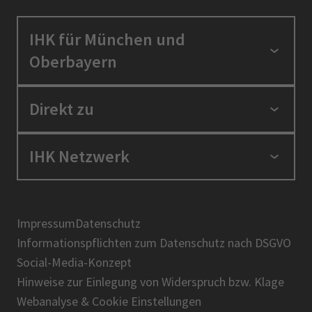
IHK für München und
Oberbayern
Standortpolitik
Direkt zu
Ausbildung und Fortbildung
Berufszugang
Positionen
IHK Netzwerk
Ratgeber
IHK in der Region
Service und Anträge
Karriere
IHK Akademie
Über uns
Presse
BIHK
Impressum
Datenschutz
IHK-Magazin
Informationspflichten zum Datenschutz nach DSGVO
DIHK
Social-Media-Konzept
AHK
Hinweise zur Einlegung von Widerspruch bzw. Klage
IHK-Standortportal Bayern
Webanalyse & Cookie Einstellungen