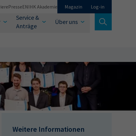
iere
Presse
EN
IHK Akademie
Magazin
Log-in
Service &
r
Über uns
Suche verlassen
Anträge
Schließen
Suchen
Weitere Informationen
auswählen