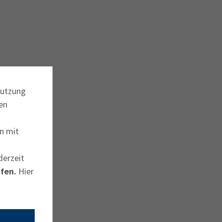
Nutzung
en
n mit
derzeit
fen.
Hier