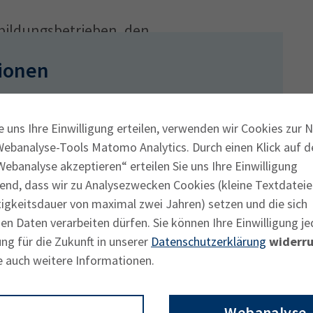
sbildungsbetrieben, den
 9.000 ehrenamtlichen IHK-Prüfern, die im
ionen
en abgenommen haben.
e uns Ihre Einwilligung erteilen, verwenden wir Cookies zur 
Webanalyse-Tools Matomo Analytics. Durch einen Klick auf d
ebanalyse akzeptieren“ erteilen Sie uns Ihre Einwilligung
end, dass wir zu Analysezwecken Cookies (kleine Textdateie
tigkeitsdauer von maximal zwei Jahren) setzen und die sich
n Daten verarbeiten dürfen. Sie können Ihre Einwilligung je
ng für die Zukunft in unserer
Datenschutzerklärung
widerru
e auch weitere Informationen.
Webanalyse