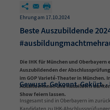
34a
34c
Ehrung am 17.10.2024
Wirtschaftsfa
Beste Auszubildende 2024
AEVO
34i
#ausbildungmachtmehra
Die IHK für München und Oberbayern e
Auszubildenden der Abschlussprüfun
im GOP Varieté-Theater in München. In
Gewusst. Gekonnt. Gekürt. -
Ausbilderinnen und Ausbildern durften
Show feiern lassen.
Insgesamt sind in Oberbayern im zurüc
Kandidaten zu IHK-Abschlussprüfungen 