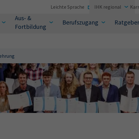
Leichte Sprache
IHK regional
Karr
Aus- &
Berufszugang
Ratgebe
Fortbildung
ehrung
suchen Sie?
Sie auch aus den meistgesuchten Begriffen vor