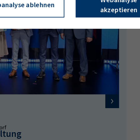
analyse ablehnen
akzeptieren
orf
altung