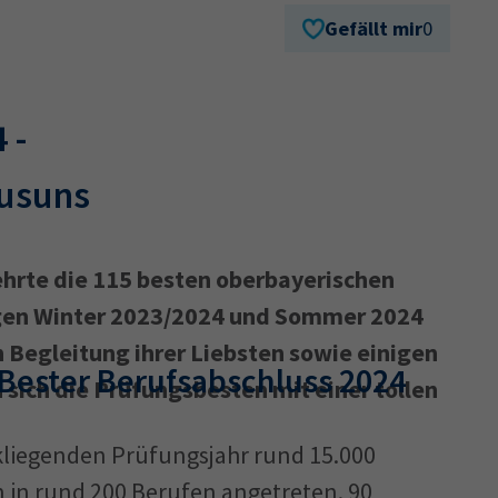
Gefällt mir
0
Ausbildungsvertrag
Fachwirt
AdA
34d
Prüfungst
chwirt
34f
Negativerklärung
Sachkundeprüfung
B
 -
Betriebswirt
Prüfbericht
usuns
hrte die 115 besten oberbayerischen
gen Winter 2023/2024 und Sommer 2024
 Begleitung ihrer Liebsten sowie einigen
 Bester Berufsabschluss 2024
 sich die Prüfungsbesten mit einer tollen
kliegenden Prüfungsjahr rund 15.000
in rund 200 Berufen angetreten. 90