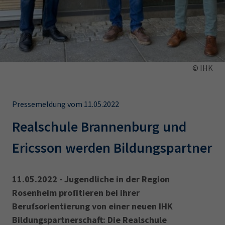
AdA
34d
Prüfungstermine
Leichte Sprache
Wirtschaftsfachwirt
34f
Negativerklärung
Sachkundeprüfung
Berichtsheft
AEVO
IHK regional
34i
Betriebswirt
Prüfbericht
© IHK
Karriere
Presse
Pressemeldung vom 11.05.2022
EN
Realschule Brannenburg und
Ericsson werden Bildungspartner
IHK Akademie
11.05.2022 - Jugendliche in der Region
Magazin
Log-in
Rosenheim profitieren bei ihrer
Berufsorientierung von einer neuen IHK
Bildungspartnerschaft: Die Realschule