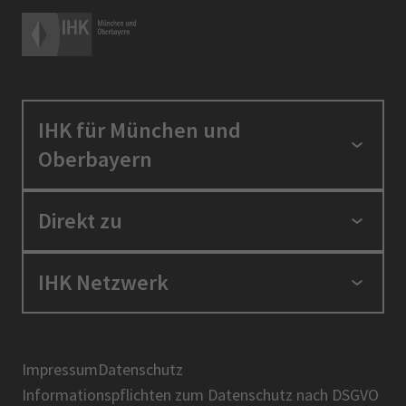
IHK für München und
Oberbayern
Standortpolitik
Direkt zu
Ausbildung und Fortbildung
Berufszugang
Positionen
IHK Netzwerk
Ratgeber
IHK in der Region
Service und Anträge
Karriere
IHK Akademie
Über uns
Presse
BIHK
Impressum
Datenschutz
IHK-Magazin
Informationspflichten zum Datenschutz nach DSGVO
DIHK