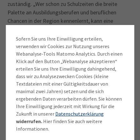
zuständig. „Wer schon zu Schulzeiten die breite
Palette an Ausbildungsberufen und beruflichen
Chancen in der Region kennenlernt, kann eine
erfolgreiche Karriere starten. Die duale
Berufsausbildung ebnet den Weg dafür. Mit der
Sofern Sie uns Ihre Einwilligung erteilen,
Bildungspartnerschaft wollen wir die Jugendlichen
verwenden wir Cookies zur Nutzung unseres
Webanalyse-Tools Matomo Analytics. Durch einen
für diesen Schritt begeistern.“
Klick auf den Button „Webanalyse akzeptieren“
erteilen Sie uns Ihre Einwilligung dahingehend,
Eine lebendige Partnerschaft zwischen Schulen und
dass wir zu Analysezwecken Cookies (kleine
Unternehmen ist aus Sicht von Jens Wucherpfennig,
Textdateien mit einer Gültigkeitsdauer von
Leiter der IHK-Geschäftsstelle in Rosenheim, eine
maximal zwei Jahren) setzen und die sich
Bereicherung für die heimische Wirtschaft und die
ergebenden Daten verarbeiten dürfen. Sie können
Schüler. „Je besser wir Jugendliche und
Ihre Einwilligung jederzeit mit Wirkung für die
Unternehmen miteinander vernetzen, desto
Zukunft in unserer
Datenschutzerklärung
erfolgreicher sind wir in der Berufsorientierung. Dank
widerrufen.
Hier finden Sie auch weitere
Informationen.
solcher Partnerschaften können Schülerinnen und
Schüler die Vielfalt der Ausbildung in technischen und