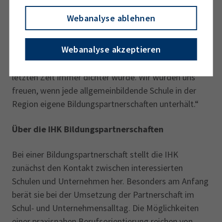
kaufmännischen Berufen kennenlernen. Die Betriebe
Webanalyse ablehnen
können die Schüler schrittweise an ihre
Ausbildungsangebote heranführen und nehmen ihnen
Webanalyse akzeptieren
damit Berührungsängste. Als IHK begrüßen wir es,
dass das Netz von Bildungspartnerschaften in der
letzten Zeit immer dichter wurde. Wir würden uns
freuen, wenn jede allgemeinbildende Schule in der
Region eigene Bildungspartnerschaften unterhält.“
Über die IHK Bildungspartnerschaften
Bei einer Bildungspartnerschaft stellt die IHK
zunächst den Kontakt zwischen interessierten
Schulen und Unternehmen her. Besonders am Anfang
berät sie bei der Umsetzung der Partnerschaft im
Schul- und Unternehmensalltag. Die Möglichkeiten
einer praxisnahen Berufsorientierung reichen von