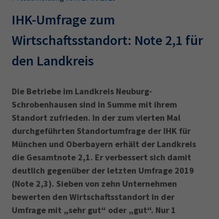
AdA
34d
Prüfungstermine
Leichte Sprache
IHK-Umfrage zum
Wirtschaftsfachwirt
34f
Negativerklärung
Wirtschaftsstandort: Note 2,1 für
Sachkundeprüfung
Berichtsheft
AEVO
IHK regional
den Landkreis
34i
Betriebswirt
Prüfbericht
Karriere
Die Betriebe im Landkreis Neuburg-
Presse
Schrobenhausen sind in Summe mit ihrem
Standort zufrieden. In der zum vierten Mal
EN
durchgeführten Standortumfrage der IHK für
München und Oberbayern erhält der Landkreis
IHK Akademie
die Gesamtnote 2,1. Er verbessert sich damit
deutlich gegenüber der letzten Umfrage 2019
Magazin
Log-in
(Note 2,3). Sieben von zehn Unternehmen
bewerten den Wirtschaftsstandort in der
Umfrage mit „sehr gut“ oder „gut“. Nur 1