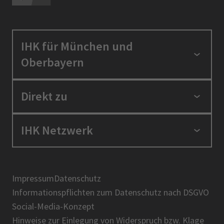
IHK für München und
Oberbayern
Standortpolitik
Direkt zu
Ausbildung und Fortbildung
Berufszugang
Positionen
IHK Netzwerk
Ratgeber
IHK in der Region
Service und Anträge
Karriere
IHK Akademie
Über uns
Presse
BIHK
Impressum
Datenschutz
IHK-Magazin
Informationspflichten zum Datenschutz nach DSGVO
DIHK
Social-Media-Konzept
AHK
Hinweise zur Einlegung von Widerspruch bzw. Klage