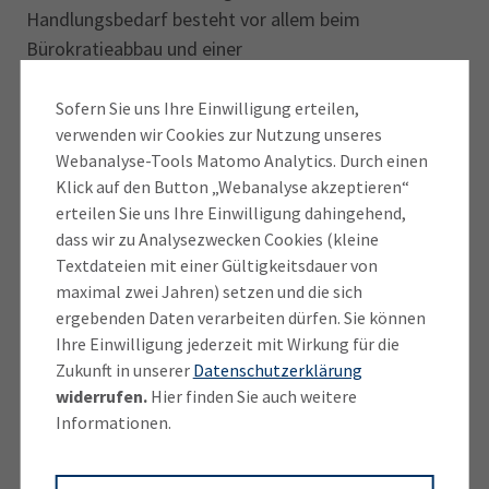
Handlungsbedarf besteht vor allem beim
Bürokratieabbau und einer
unternehmerfreundlicheren Verwaltung, der
Breitbandversorgung und den Energiekosten“,
Sofern Sie uns Ihre Einwilligung erteilen,
verwenden wir Cookies zur Nutzung unseres
kommentiert Christian Krömer, Vorsitzender des
Webanalyse-Tools Matomo Analytics. Durch einen
IHK-Regionalausschusses Neuburg-Schrobenhausen.
Klick auf den Button „Webanalyse akzeptieren“
erteilen Sie uns Ihre Einwilligung dahingehend,
„Der Landkreis ist auf einem guten Weg. Im Mix aller
dass wir zu Analysezwecken Cookies (kleine
Faktoren ist er sehr attraktiv für die Wirtschaft“,
Textdateien mit einer Gültigkeitsdauer von
erklärt er weiter. „Nachdenklich muss uns aber
maximal zwei Jahren) setzen und die sich
stimmen, dass die Erweiterungs- und
ergebenden Daten verarbeiten dürfen. Sie können
Investitionsbereitschaft vieler Unternehmen weiter
Ihre Einwilligung jederzeit mit Wirkung für die
sinkt und Unternehmensverkleinerungen zunehmen.
Zukunft in unserer
Datenschutzerklärung
widerrufen.
Hier finden Sie auch weitere
Diese haben sich zum Beispiel in den letzten drei
Informationen.
Jahren auf 8 Prozent verdoppelt. Die Ergebnisse
unterstreichen die große Herausforderung, allen
heimischen Unternehmen – vom Solo-Selbst­