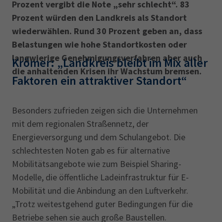
Prozent vergibt die Note „sehr schlecht“. 83
Prozent würden den Landkreis als Standort
wiederwählen. Rund 30 Prozent geben an, dass
Belastungen wie hohe Standort­kosten oder
langwierige Genehmigungsverfahren aber auch
Krömer: „Landkreis bleibt im Mix aller
die anhaltenden Krisen ihr Wachstum bremsen.
Faktoren ein attraktiver Standort“
Besonders zufrieden zeigen sich die Unternehmen
mit dem regionalen Straßennetz, der
Energieversorgung und dem Schulangebot. Die
schlechtesten Noten gab es für alterna­tive
Mobilitätsangebote wie zum Beispiel Sharing-
Modelle, die öffentliche Lade­infrastruktur für E-
Mobilität und die Anbindung an den Luftverkehr.
„Trotz weitestgehend guter Bedingungen für die
Betriebe sehen sie auch große Baustellen.