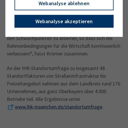
Webanalyse ablehnen
ständigen über den Familienbetrieb bis hin zum
großen Mittelständler oder Konzern – optimale
Webanalyse akzeptieren
Bedingungen zu bieten. Umso wichtiger ist der
Schulterschluss aller Akteure, Schritt für Schritt an
den Schwachpunkten zu arbeiten, so dass sich die
Rahmen­bedingungen für die Wirtschaft kontinuierlich
verbessern“, fasst Krömer zusammen.
An der IHK-Standortumfrage zu insgesamt 48
Standortfaktoren von Straßeninfrastruktur bis
Freizeitangebot nahmen aus dem Landkreis rund 176
Unternehmen, aus ganz Oberbayern über 4.000
Betriebe teil. Alle Ergebnisse unter
www.ihk-muenchen.de/standortumfrage
.