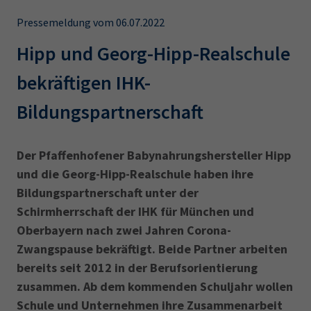
AdA
34d
Prüfungstermine
Leichte Sprache
Pressemeldung vom 06.07.2022
Wirtschaftsfachwirt
34f
Negativerklärung
Hipp und Georg-Hipp-Realschule
Sachkundeprüfung
Berichtsheft
AEVO
IHK regional
bekräftigen IHK-
34i
Betriebswirt
Prüfbericht
Karriere
Bildungspartnerschaft
Presse
Der Pfaffenhofener Babynahrungshersteller Hipp
EN
und die Georg-Hipp-Realschule haben ihre
Bildungspartnerschaft unter der
IHK Akademie
Schirmherrschaft der IHK für München und
Oberbayern nach zwei Jahren Corona-
Zwangspause bekräftigt. Beide Partner arbeiten
Magazin
Log-in
bereits seit 2012 in der Berufsorientierung
zusammen. Ab dem kommenden Schuljahr wollen
Schule und Unternehmen ihre Zusammenarbeit