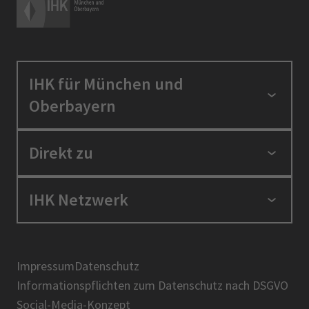
IHK für München und
Oberbayern
Standortpolitik
Direkt zu
Ausbildung und Fortbildung
Berufszugang
Positionen
IHK Netzwerk
Ratgeber
IHK in der Region
Service und Anträge
Karriere
IHK Akademie
Über uns
Presse
BIHK
Impressum
Datenschutz
IHK-Magazin
Informationspflichten zum Datenschutz nach DSGVO
DIHK
Social-Media-Konzept
AHK