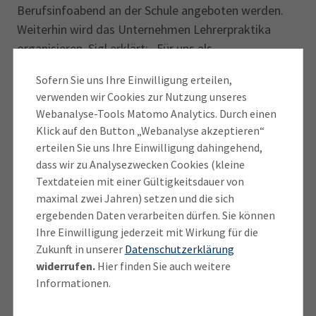
Berufsinfoabend an der Schule angeboten werden.
Weiterhin wird das Unternehmen Lehrerpraktika
organisieren. Sigl erklärt: „Für uns als
Ausbildungsbetrieb ist wichtig, dass Lehrkräfte, die
Sofern Sie uns Ihre Einwilligung erteilen,
sich an der Schule um die Berufsorientierung
verwenden wir Cookies zur Nutzung unseres
kümmern, verstehen, wie eine Ausbildung funktio­
Webanalyse-Tools Matomo Analytics. Durch einen
niert und welche Entwicklungsperspektiven sie
Klick auf den Button „Webanalyse akzeptieren“
bietet. Lehrer lernen in den Lehrer­praktika die
erteilen Sie uns Ihre Einwilligung dahingehend,
Abläufe im Unternehmen und unsere Ausbildungs­
dass wir zu Analysezwecken Cookies (kleine
anforderungen kennen.“
Textdateien mit einer Gültigkeitsdauer von
maximal zwei Jahren) setzen und die sich
ergebenden Daten verarbeiten dürfen. Sie können
Laut Reno Wohlschläger, Rektor der Georg-Hipp-
Ihre Einwilligung jederzeit mit Wirkung für die
Realschule, sei es nach zwei Jahren Corona
Zukunft in unserer
Datenschutzerklärung
Zwangspause besonders wichtig, den jungen
widerrufen.
Hier finden Sie auch weitere
Menschen wieder Erfahrungen in der beruflichen
Informationen.
Praxis zu ermöglichen. Das fördere nicht nur die
berufliche Orientierung, sondern zeige den