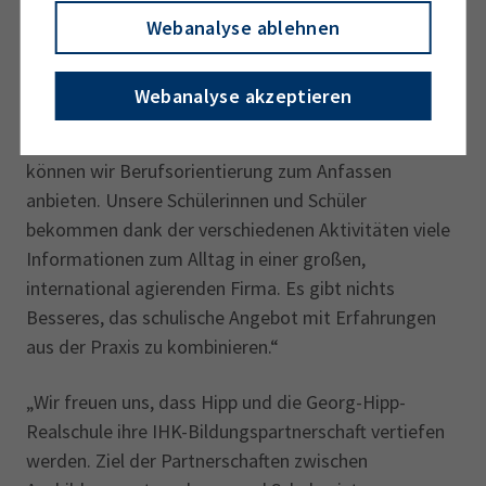
Schülerinnen und Schülern auch, welche sozialen
Webanalyse ablehnen
Kompetenzen für die Ausübung eines Berufs
besonders wichtig seien. „Leider haben viele Schüler
Webanalyse akzeptieren
nur ungenaue oder gar keine Vorstellungen von ihrer
beruflichen Zukunft“, erklärt Wohlschläger. „Mit Hipp
können wir Berufsorientierung zum Anfassen
anbieten. Unsere Schülerinnen und Schüler
bekommen dank der verschiedenen Aktivitäten viele
Informationen zum Alltag in einer großen,
international agierenden Firma. Es gibt nichts
Besseres, das schulische Angebot mit Erfahrungen
aus der Praxis zu kombinie­ren.“
„Wir freuen uns, dass Hipp und die Georg-Hipp-
Realschule ihre IHK-Bildungs­partnerschaft vertiefen
werden. Ziel der Partnerschaften zwischen