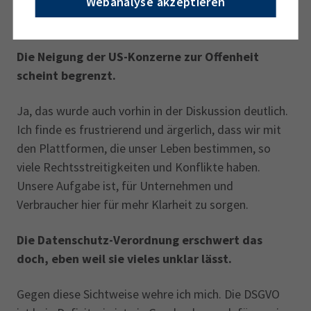
Webanalyse akzeptieren
nutzen. Schon deshalb müssen wir uns anschauen,
was da genau passiert.
Die Neigung der US-Konzerne zur Offenheit
scheint begrenzt.
Ja, das wurde auch vorhin in der Diskussion deutlich.
Ich finde es frustrierend und ärgerlich, dass wir mit
den Plattformen, die unser Leben bestimmen, so
viele Rechtsstreitigkeiten und Konflikte haben.
Unsere Aufgabe ist, für Unternehmen und
Verbraucher hier für mehr Klarheit zu sorgen.
Die Datenschutz-Verordnung erschwert das
doch, eben weil sie vieles unklar lässt.
Gegen diese Sichtweise wehre ich mich. Die DSGVO