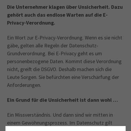
Die Unternehmer klagen über Unsicherheit. Dazu
gehört auch das endlose Warten auf die E-
Privacy-Verordnung.
Ein Wort zur E-Privacy-Verordnung. Wenn es sie nicht
gäbe, gelten alle Regeln der Datenschutz-
Grundverordnung. Bei E-Privacy geht es um
personenbezogene Daten. Kommt diese Verordnung
nicht, greift die DSGVO. Deshalb machen sich die
Leute Sorgen. Sie befürchten eine Verschärfung der
Anforderungen.
Ein Grund für die Unsicherheit ist dann wohl …
Ein Missverständnis. Und dann sind wir mitten in
einem Gewöhnungsprozess. Im Datenschutz gilt
heute europäisches Recht. Und das erst seit zwei