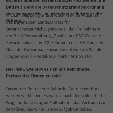
Bayerns oberster Datenschützer Michael Will (im
Bild re.) sieht die Datenschutzgrundverordnung
durchweg positiv. Im Interview erläutert er die
Michael Will, seit gut drei Wochen neuer Präsident
Gründe.
des Bayerischen Landesamtes für
Datenschutzaufsicht, gehörte zu den Teilnehmern
der BIHK-Veranstaltung „Zwei Jahre DSGVO – eine
Zwischenbilanz“ am 18. Februar in der IHK München.
Nach der Podiumsdiskussion beantwortete Will die
Fragen von IHK-Redakteur Martin Armbruster.
Herr Will, wie lebt es sich mit dem Image,
Partner der Firmen zu sein?
Das ist der Ruf unserer Behörde. Auf diesem Kurs
werden wir bleiben. Es wäre ja auch der schlechteste
Weg, mit kurzfristigen Maßnahmen das Vertrauen zu
zerstören, das wir in Jahren aufgebaut haben.