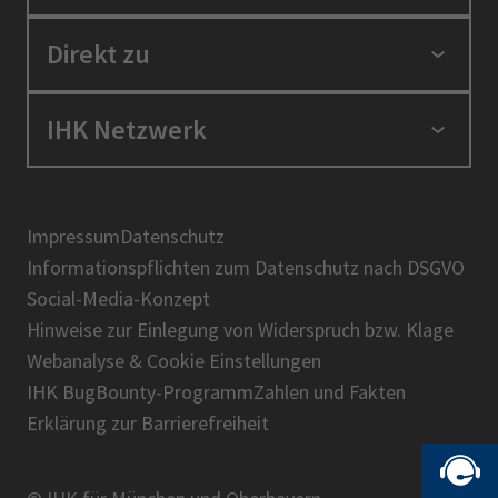
Standortpolitik
Direkt zu
Ausbildung und Fortbildung
Berufszugang
Positionen
IHK Netzwerk
Ratgeber
IHK in der Region
Service und Anträge
Karriere
IHK Akademie
Über uns
Presse
BIHK
Impressum
Datenschutz
IHK-Magazin
Informationspflichten zum Datenschutz nach DSGVO
DIHK
Social-Media-Konzept
AHK
Hinweise zur Einlegung von Widerspruch bzw. Klage
IHK-Standortportal Bayern
Webanalyse & Cookie Einstellungen
IHK BugBounty-Programm
Zahlen und Fakten
Erklärung zur Barrierefreiheit