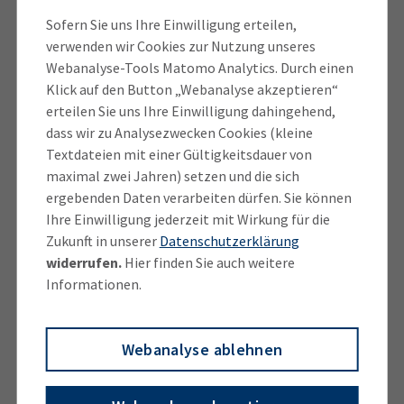
Jahren. Das schafft Unsicherheit, aber das lässt sich
Sofern Sie uns Ihre Einwilligung erteilen,
verwenden wir Cookies zur Nutzung unseres
aushalten. Dazu kommen neue Begriffe wie
Webanalyse-Tools Matomo Analytics. Durch einen
Datenschutz-Folgenabschätzung. Die klingen
Klick auf den Button „Webanalyse akzeptieren“
bedrohlich, weil wir noch wenig Erfahrung damit
erteilen Sie uns Ihre Einwilligung dahingehend,
haben.
dass wir zu Analysezwecken Cookies (kleine
Textdateien mit einer Gültigkeitsdauer von
Wie vertragen sich Google und Facebook mit der
maximal zwei Jahren) setzen und die sich
DSGVO? Da wünschen sich Unternehmen von
ergebenden Daten verarbeiten dürfen. Sie können
Ihnen Antworten. Haben Sie die schon?
Ihre Einwilligung jederzeit mit Wirkung für die
Zukunft in unserer
Datenschutzerklärung
Da stoßen wir auf viele Fragen. Da ist erstens die
widerrufen.
Hier finden Sie auch weitere
Informationen.
gesellschaftliche Bedeutung. Facebook, YouTube
oder WhatsApp – das ist für viele heute wichtiger als
Zeitung und Fernsehen. Diese Kanäle sind auch ein
Webanalyse ablehnen
wichtiges Arbeitsinstrument. Es gibt viele Betriebe,
die für ihren Webshop eine Facebook-Fanseite