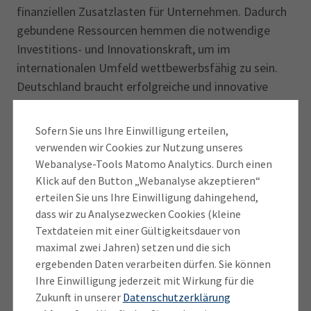
finanziellen Zusatzlasten für Unternehmen. Dadurch
gebundene Ressourcen hemmen die notwendige
Investitions- und Innovationskraft, um im
internationalen Umfeld wettbewerbsfähig zu sein.
Deutschland braucht erfolgreiche und innovative
Unternehmen, die am Standort verbleiben oder sich
neu ansiedeln wollen. Daher sollten:
Sofern Sie uns Ihre Einwilligung erteilen,
verwenden wir Cookies zur Nutzung unseres
europäische und supranationale Vorgaben für
Webanalyse-Tools Matomo Analytics. Durch einen
alle Unternehmensgrößen nur im Mindestmaß
Klick auf den Button „Webanalyse akzeptieren“
umgesetzt werden
erteilen Sie uns Ihre Einwilligung dahingehend,
dass wir zu Analysezwecken Cookies (kleine
innovative Unternehmen mit einem Ausbau der
Textdateien mit einer Gültigkeitsdauer von
steuerlichen Forschungsförderung sowie mit der
maximal zwei Jahren) setzen und die sich
Umsetzung eines vereinfachten
ergebenden Daten verarbeiten dürfen. Sie können
Besteuerungsverfahrens bei Quellensteuern
Ihre Einwilligung jederzeit mit Wirkung für die
(insbesondere bei Lizenzvereinbarungen)
Zukunft in unserer
Datenschutzerklärung
gestärkt werden