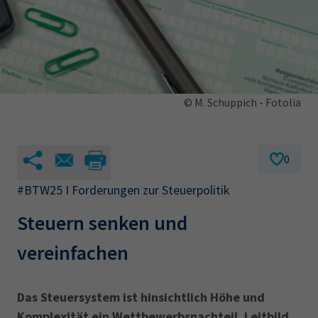
AdA
34d
Prüfungstermine
Leichte Sprache
Wirtschaftsfachwirt
34f
Negativerklärung
Sachkundeprüfung
Berichtsheft
AEVO
IHK regional
34i
Betriebswirt
Prüfbericht
Karriere
© M. Schuppich - Fotolia
Presse
0
EN
#BTW25 I Forderungen zur Steuerpolitik
IHK Akademie
Steuern senken und
vereinfachen
Magazin
Log-in
Das Steuersystem ist hinsichtlich Höhe und
Komplexität ein Wettbewerbsnachteil. Leitbild