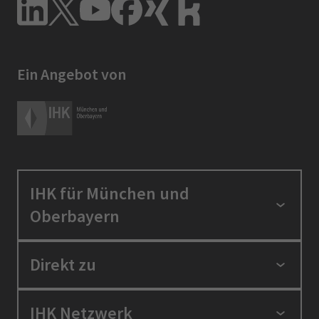
Ein Angebot von
IHK für München und
Oberbayern
Standortpolitik
Direkt zu
Ausbildung und Fortbildung
Berufszugang
Positionen
IHK Netzwerk