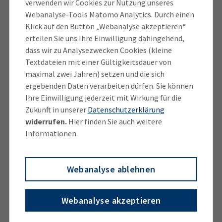
verwenden wir Cookies zur Nutzung unseres
„grün“ hergestellte Stahlprodukte nach Europa
Webanalyse-Tools Matomo Analytics. Durch einen
liefern soll – wie den sogenannten Eisenschwamm,
Klick auf den Button „Webanalyse akzeptieren“
der weiter veredelt werden kann.
erteilen Sie uns Ihre Einwilligung dahingehend,
dass wir zu Analysezwecken Cookies (kleine
Textdateien mit einer Gültigkeitsdauer von
maximal zwei Jahren) setzen und die sich
Potenzial für deutsche Unternehmen
ergebenden Daten verarbeiten dürfen. Sie können
Ihre Einwilligung jederzeit mit Wirkung für die
Zukunft in unserer
Datenschutzerklärung
widerrufen.
Hier finden Sie auch weitere
Informationen.
Webanalyse ablehnen
Webanalyse akzeptieren