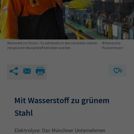
AdA
34d
Prüfungstermine
Leichte Sprache
Wirtschaftsfachwirt
34f
Negativerklärung
Sachkundeprüfung
Berichtsheft
AEVO
IHK regional
34i
Betriebswirt
Prüfbericht
Karriere
Walzwerk im Oman – Es soll bereits in den nächsten Jahren
© Natascha
mit grünem Wasserstoff betrieben werden
Plankermann
Presse
0
EN
IHK Akademie
Mit Wasserstoff zu grünem
Magazin
Log-in
Stahl
Elektrolyse: Das Münchner Unternehmen