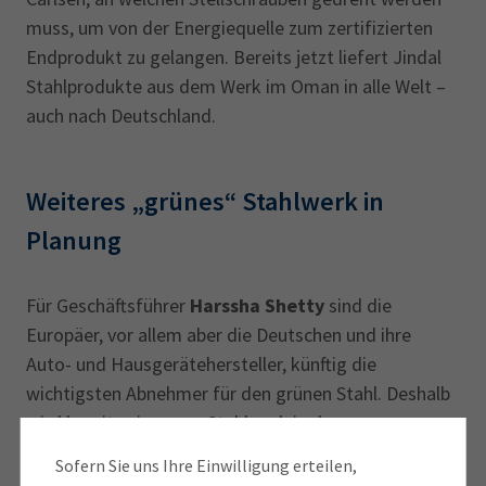
muss, um von der Energiequelle zum zertifizierten
Endprodukt zu gelangen. Bereits jetzt liefert Jindal
Stahlprodukte aus dem Werk im Oman in alle Welt –
auch nach Deutschland.
Weiteres „grünes“ Stahlwerk in
Planung
Für Geschäftsführer
Harssha Shetty
sind die
Europäer, vor allem aber die Deutschen und ihre
Auto- und Hausgerätehersteller, künftig die
wichtigsten Abnehmer für den grünen Stahl. Deshalb
wird bereits ein neues Stahlwerk in der
Industrieregion Duqm im Süden Omans geplant, dass
Sofern Sie uns Ihre Einwilligung erteilen,
schon 2027 rund 5 Millionen Tonnen ausschließlich