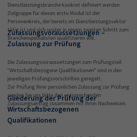
Dienstleistungsbranche konkret definiert werden.
Zielgruppe für dieses erste Modul ist der
Personenkreis, der bereits im Dienstleistungssektor
tätig ist und sich später in einem zweiten Schritt zum
Zulassungsvoraussetzungen ‎–
Branchenspezialisten qualifizieren will.
Zulassung zur Prüfung
Die Zulassungsvoraussetzungen zum Prüfungsteil
"Wirtschaftsbezogene Qualifikationen" sind in den
jeweiligen Prüfungsvorschriften geregelt.
Zur Prüfung Ihrer persönlichen Zulassung zur Prüfung
senden Sie uns bitte den entsprechenden
Gliederung der Prüfung‎ der
Zulassungsantrag zusammen mit Ihren Nachweisen.
Wirtschaftsbezogenen
Qualifikationen