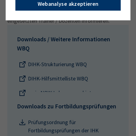
Webanalyse akzeptieren
Bildungsträgern über die Unterrichtsinhalte und –
methoden sowie über die Referenzen der
eingesetzten Trainer / Dozenten informieren.
Downloads / Weitere Informationen
WBQ
DIHK-Strukturierung WBQ
DIHK-Hilfsmittelliste WBQ
mein NOW Lehrgangsanbieter
Downloads zu Fortbildungsprüfungen
Prüfungsordnung für
Fortbildungsprüfungen der IHK