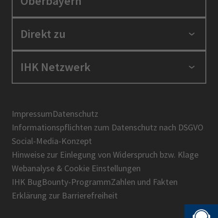
Oberbayern
Standortpolitik
Direkt zu
Ausbildung und Fortbildung
Berufszugang
Positionen
IHK Netzwerk
Ratgeber
IHK in der Region
Service und Anträge
Karriere
IHK Akademie
Über uns
Presse
BIHK
Impressum
Datenschutz
IHK-Magazin
Informationspflichten zum Datenschutz nach DSGVO
DIHK
Social-Media-Konzept
AHK
Hinweise zur Einlegung von Widerspruch bzw. Klage
IHK-Standortportal Bayern
Webanalyse & Cookie Einstellungen
IHK BugBounty-Programm
Zahlen und Fakten
Erklärung zur Barrierefreiheit