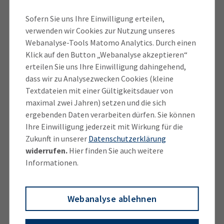
Sofern Sie uns Ihre Einwilligung erteilen,
Die Höhe der Prüfungsgebühren entnehmen Sie bitte
Lehrgangsträger ‎– wer bildet aus
verwenden wir Cookies zur Nutzung unseres
der
Gebührenordnung
.
Webanalyse-Tools Matomo Analytics. Durch einen
Klick auf den Button „Webanalyse akzeptieren“
Grundsätzlich ist kein Lehrgang zur Vorbereitung auf
erteilen Sie uns Ihre Einwilligung dahingehend,
die Prüfung vorgeschrieben. Aufgrund der
dass wir zu Analysezwecken Cookies (kleine
Komplexität und der Menge des Prüfungsstoffes ist
Textdateien mit einer Gültigkeitsdauer von
die strukturierte Vorbereitung aber sehr
maximal zwei Jahren) setzen und die sich
empfehlenswert. Der
ergebenden Daten verarbeiten dürfen. Sie können
Link zum Lehrgangsanbieter
enthält die uns
Ihre Einwilligung jederzeit mit Wirkung für die
bekannten Bildungsträger, die auf diese Prüfung
Zukunft in unserer
Datenschutzerklärung
vorbereiten. Sie erhebt keinen Anspruch auf
widerrufen.
Hier finden Sie auch weitere
Informationen.
Vollständigkeit und hat keinen
Empfehlungscharakter. Über die Qualität der
jeweiligen Vorbereitungsmaßnahme können wir keine
Webanalyse ablehnen
Aussage treffen. Wir empfehlen Ihnen aber, dass Sie
sich vorab bei den in Frage kommenden