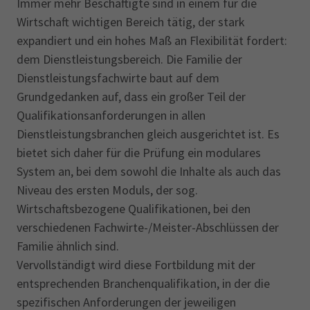
Immer mehr Beschäftigte sind in einem für die
AdA
34d
Prüfungstermine
Wirtschaft wichtigen Bereich tätig, der stark
Leichte Sprache
Wirtschaftsfachwirt
34f
Negativerklärung
expandiert und ein hohes Maß an Flexibilität fordert:
Sachkundeprüfung
Berichtsheft
AEVO
IHK regional
dem Dienstleistungsbereich. Die Familie der
Dienstleistungsfachwirte baut auf dem
34i
Betriebswirt
Prüfbericht
Karriere
Grundgedanken auf, dass ein großer Teil der
Qualifikationsanforderungen in allen
Presse
Dienstleistungsbranchen gleich ausgerichtet ist. Es
bietet sich daher für die Prüfung ein modulares
EN
System an, bei dem sowohl die Inhalte als auch das
Niveau des ersten Moduls, der sog.
IHK Akademie
Wirtschaftsbezogene Qualifikationen, bei den
verschiedenen Fachwirte-/Meister-Abschlüssen der
Familie ähnlich sind.
Magazin
Log-in
Vervollständigt wird diese Fortbildung mit der
entsprechenden Branchenqualifikation, in der die
spezifischen Anforderungen der jeweiligen