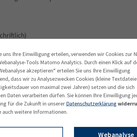
hriftlich)
agement (schriftlich u. mündlich)
e uns Ihre Einwilligung erteilen, verwenden wir Cookies zur 
Webanalyse-Tools Matomo Analytics. Durch einen Klick auf d
beliebiger Reihenfolge an verschiedenen
ebanalyse akzeptieren“ erteilen Sie uns Ihre Einwilligung
 ist mit dem letzten Prüfungsteil
end, dass wir zu Analysezwecken Cookies (kleine Textdateie
Prüfungstag des ersten Prüfungsteils zu
tigkeitsdauer von maximal zwei Jahren) setzen und die sich
n Daten verarbeiten dürfen. Sie können Ihre Einwilligung je
oten. Die Teilprüfungen
ng für die Zukunft in unserer
Datenschutzerklärung
widerru
gement“ und "Betriebliche IT-Prozesse“ im
e auch weitere Informationen.
 IT-Fachaufgaben" im Herbst.
t aus?
n Sie bitte der
Terminvorschau
.
Webanalyse