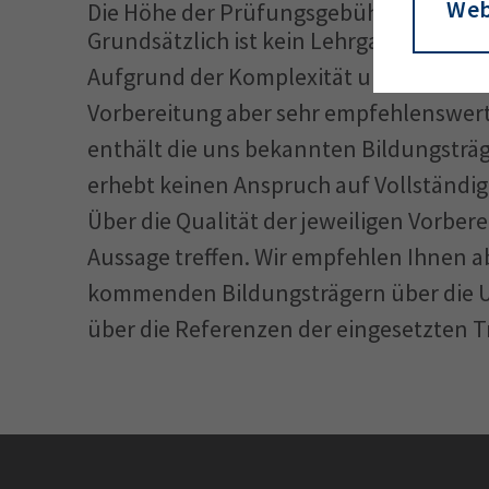
Web
Die Höhe der Prüfungsgebühren entneh
Grundsätzlich ist kein Lehrgang zur Vo
Aufgrund der Komplexität und der Menge
Vorbereitung aber sehr empfehlenswert
enthält die uns bekannten Bildungsträge
erhebt keinen Anspruch auf Vollständi
Über die Qualität der jeweiligen Vorb
Aussage treffen. Wir empfehlen Ihnen abe
kommenden Bildungsträgern über die U
über die Referenzen der eingesetzten T