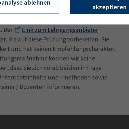
analyse ablehnen
men Sie bitte der
Gebührenordnung
.
akzeptieren
rbereitung auf die Prüfung vorgeschrieben.
 des Prüfungsstoffes ist die strukturierte
. Der
Link zum Lehrgangsanbieter
r, die auf diese Prüfung vorbereiten. Sie
gkeit und hat keinen Empfehlungscharakter.
ereitungsmaßnahme können wir keine
r, dass Sie sich vorab bei den in Frage
nterrichtsinhalte und –methoden sowie
rainer / Dozenten informieren.