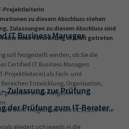
T-Projektleiterin
ormationen zu diesem Abschluss stehen
Ausbildungsvertrag
Fachwirt
AdA
34d
Prüfungst
ung. Zulassungen zu diesem Abschluss sind
chwirt
34f
Negativerklärung
Sachkundeprüfung
B
ied IT Business Manager
4 eine neue Verordnung in Kraft getreten
Betriebswirt
Prüfbericht
 soll festgestellt werden, ob Sie die
nes Certified IT Business Managers
T-Projektleiterin) als Fach- und
 Bereichen Entwicklung, Organisation,
‎– Zulassung zur Prüfung
u gestalten sowie Aufgaben der
en.
g der Prüfung zum IT-Berater
icht mehr möglich, da zum 01.11.2024 eine
als gliedert sich jeweils in die