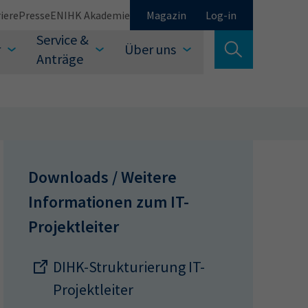
iere
Presse
EN
IHK Akademie
Magazin
Log-in
Service &
r
Über uns
Suche verlassen
Anträge
Schließen
Downloads / Weitere
Informationen zum IT-
Projektleiter
Suchen
DIHK-Strukturierung IT-
Projektleiter
auswählen