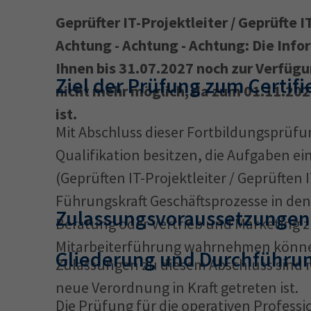
Geprüfter IT-Projektleiter / Geprüfte I
Achtung - Achtung - Achtung: Die Inf
34a
34c
Ihnen bis 31.07.2027 noch zur Verfüg
Wirtschaftsfa
Ziel der Prüfung zum Certif
nicht mehr möglich, da zum 01.11.202
AEVO
34i
ist.
Mit Abschluss dieser Fortbildungsprüfung
Qualifikation besitzen, die Aufgaben ei
(Geprüften IT-Projektleiter / Geprüften I
Führungskraft Geschäftsprozesse in den
Zulassungsvoraussetzungen 
Beratung oder Vertrieb und Marketing z
Mitarbeiterführung wahrnehmen könn
Gliederung und Durchführun
Zulassungen zu diesem Abschluss sind n
neue Verordnung in Kraft getreten ist.
Die Prüfung für die operativen Profession