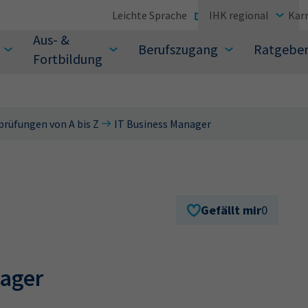
Leichte Sprache
IHK regional
Karr
Aus- &
Berufszugang
Ratgebe
Fortbildung
prüfungen von A bis Z
IT Business Manager
suchen Sie?
Gefällt mir
0
nager
Sie auch aus den meistgesuchten Begriffen vor