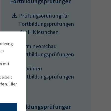
Fortbildungsprüfungen
Prüfungsordnung für
Fortbildungsprüfungen
der IHK München
Nutzung
Terminvorschau
en
Fortbildungsprüfungen
n mit
Gebühren
Fortbildungsprüfungen
derzeit
fen.
Hier
FAQs zu den Hilfsmitteln
Alle
Fortbildungsprüfungen