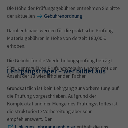
Die Höhe der Prüfungsgebühren entnehmen Sie bitte
der aktuellen
Gebührenordnung
.
Darüber hinaus werden für die praktische Prüfung
Materialgebühren in Höhe von derzeit 180,00 €
erhoben.
Die Gebühr für die Wiederholungsprüfung beträgt
50% der regulären Prüfungsgebühr, ungeachtet der
Lehrgangsträger‎ – wer bildet aus
Anzahl der zu wiederholenden Fächer.
Grundsätzlich ist kein Lehrgang zur Vorbereitung auf
die Prüfung vorgeschrieben. Aufgrund der
Komplexität und der Menge des Prüfungsstoffes ist
die strukturierte Vorbereitung aber sehr
empfehlenswert. Der
Link zum Lehrgangsanbieter
enthält die uns