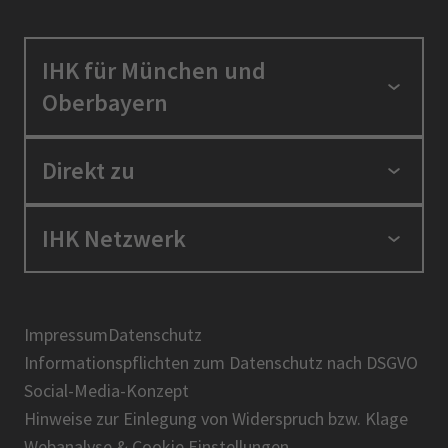
IHK für München und
Oberbayern
Standortpolitik
Direkt zu
Ausbildung und Fortbildung
Berufszugang
Positionen
IHK Netzwerk
Ratgeber
IHK in der Region
Service und Anträge
Karriere
IHK Akademie
Über uns
Presse
BIHK
Impressum
Datenschutz
IHK-Magazin
Informationspflichten zum Datenschutz nach DSGVO
DIHK
Social-Media-Konzept
AHK
Hinweise zur Einlegung von Widerspruch bzw. Klage
IHK-Standortportal Bayern
Webanalyse & Cookie Einstellungen