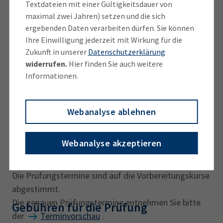
Textdateien mit einer Gültigkeitsdauer von
30 Punkten liegt.
maximal zwei Jahren) setzen und die sich
ergebenden Daten verarbeiten dürfen. Sie können
Schwerpunkt der mündlichen Prüfung ist die
Ihre Einwilligung jederzeit mit Wirkung für die
Fachpraxis. Ergänzende Fragen aus
Zukunft in unserer
Datenschutzerklärung
anderen Fächern sind möglich, sofern ein
widerrufen.
Hier finden Sie auch weitere
thematischer Zusammenhang besteht.
Informationen.
Weitere Informationen zum Prüfungsablauf
Webanalyse ablehnen
entnehmen Sie dem
Prüfungstermine / Fristen
Merkblatt "Getränkebetriebsmeister/-in"
Webanalyse akzeptieren
Diese Fortbildungsprüfung wird von der IHK München
und Oberbayern modular angeboten.
Die Prüfungstermine sind auf die Vorbereitungskurse
abgestimmt.
Die genauen Prüfungstermine entnehmen Sie bitte
Gebühren für die Prüfung
der
Terminvorschau
.