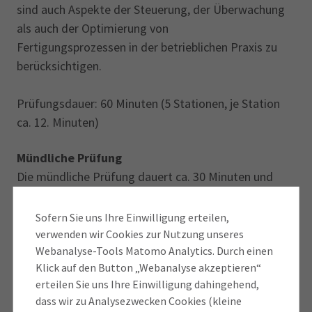
sind auch Aspekte der Steuerung, der Überwachung
als auch der Optimierung von
Fertigungsprozessen in der betrieblichen Praxis zu
berücksichtigen.
Prüfungsdauer: 60 Minuten (5 Stationen, je Station
ca. 12. Minuten)
Mündliche Prüfung
Die mündliche Prüfung dauert ca. 30 Minuten und
wird als Einzelprüfung in Form
eines freien Fachgesprächs durchgeführt.
Sofern Sie uns Ihre Einwilligung erteilen,
verwenden wir Cookies zur Nutzung unseres
Die Zulassung zur mündlichen Prüfung ist
Webanalyse-Tools Matomo Analytics. Durch einen
Klick auf den Button „Webanalyse akzeptieren“
ausgeschlossen, wenn mehr als eine
erteilen Sie uns Ihre Einwilligung dahingehend,
schriftliche Prüfungsleistung unter 50 Punkten
dass wir zu Analysezwecken Cookies (kleine
und/oder eine Prüfungsleistung unter