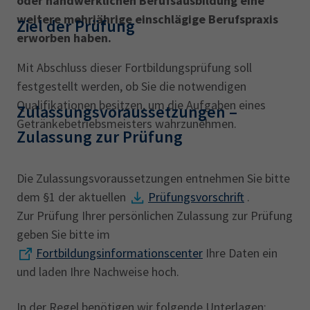
oder handwerklichen Berufsausbildung eine
AdA
34d
Prüfungstermine
weitere mehrjährige einschlägige Berufspraxis
Leichte Sprache
Ziel der Prüfung
Wirtschaftsfachwirt
34f
Negativerklärung
erworben haben.
Sachkundeprüfung
Berichtsheft
AEVO
IHK regional
Mit Abschluss dieser Fortbildungsprüfung soll
34i
Betriebswirt
Prüfbericht
festgestellt werden, ob Sie die notwendigen
Karriere
Qualifikationen besitzen, um die Aufgaben eines
Zulassungsvoraussetzungen ‎–
Getränkebetriebsmeisters wahrzunehmen.
Presse
Zulassung zur Prüfung
EN
Die Zulassungsvoraussetzungen entnehmen Sie bitte
dem §1 der aktuellen
Prüfungsvorschrift
.
IHK Akademie
Zur Prüfung Ihrer persönlichen Zulassung zur Prüfung
geben Sie bitte im
Fortbildungsinformationscenter
Ihre Daten ein
Magazin
Log-in
und laden Ihre Nachweise hoch.
In der Regel benötigen wir folgende Unterlagen: