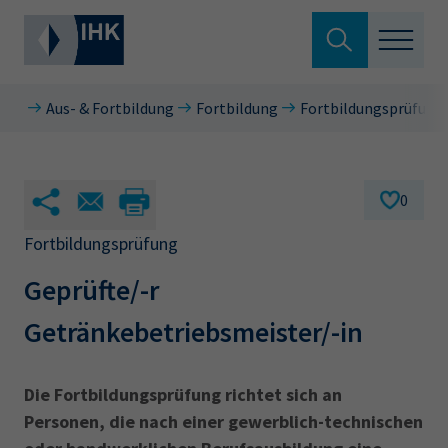
Suche verlassen
Aus- & Fortbildung
Fortbildung
Fortbildungsprüfunge
Standortpolitik
Wonach suchen Sie?
Aus- & Fortbildung
0
Berufszugang
Fortbildungsprüfung
Suchen
Geprüfte/-r
Ratgeber
Getränkebetriebsmeister/-in
Hier können Sie auch aus den meistgesuchten
Service & Anträge
Begriffen vorauswählen
Über uns
Die Fortbildungsprüfung richtet sich an
34a
34c
Ausbildungsvertrag
Fachwirt
Personen, die nach einer gewerblich-technischen