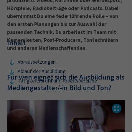
produzierst Videos, Kurzfilme oder Werbespots,
AdA
34d
Prüfungstermine
Hörspiele, Radiobeiträge oder Podcasts. Dabei
Leichte Sprache
Wirtschaftsfachwirt
34f
Negativerklärung
übernimmst Du eine federführende Rolle – von
den ersten Planungen bis zur Auswahl der
Sachkundeprüfung
Berichtsheft
AEVO
IHK regional
passenden Technik. Du arbeitest im Team mit
34i
Betriebswirt
Prüfbericht
Kameraleuten, Post-Producern, Tontechnikern
Karriere
Inhalt
und anderen Medienschaffenden.
Presse
Voraussetzungen
Ablauf der Ausbildung
EN
Für wen eignet sich die Ausbildung als
Tätigkeitsprofil und Arbeitsbereiche
Mediengestalter/-in Bild und Ton?
IHK Akademie
Magazin
Log-in