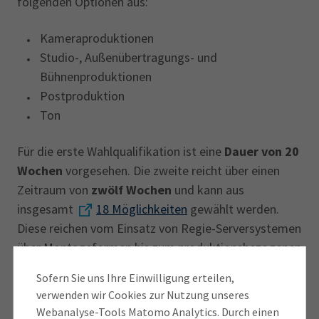
folgenden Optionen aus:
Kameraproduktionen
Studio-, Außenübertragungs- und
Bühnenproduktionen
Postproduktion
Ton
Für die erste Wahlqualifikation ist eine
Dauer von 20
Wochen
vorgesehen. Die zweite reicht über einen
Zeitraum von
zwölf Wochen
und kann aus
insgesamt
18 Möglichkeiten
gewählt werden.
Diese reichen vom Einsatz von Regie-Serversystemen
über Montageformen bis zum produktionsbezogenen
Datenmanagement
Sofern Sie uns Ihre Einwilligung erteilen,
verwenden wir Cookies zur Nutzung unseres
Im zweiten Ausbildungsjahr legst Du eine
Webanalyse-Tools Matomo Analytics. Durch einen