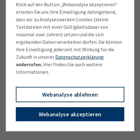
Zwischenprüfung
ab. Die duale Ausbildung beendest
Klick auf den Button „Webanalyse akzeptieren“
Du nach drei Jahren mit der
Abschlussprüfung bei
Weitere Infos
zum Ausbildungsbeginn und vielen
erteilen Sie uns Ihre Einwilligung dahingehend,
der IHK für München und Oberbayern
.
dass wir zu Analysezwecken Cookies (kleine
weiteren Themen findest Du bei der
Mediengestalter/-in Bild und Ton:
Textdateien mit einer Gültigkeitsdauer von
Ausbildungsberatung
.
Tätigkeitsprofil und Arbeitsbereiche
maximal zwei Jahren) setzen und die sich
ergebenden Daten verarbeiten dürfen. Sie können
Ihre Einwilligung jederzeit mit Wirkung für die
Zukunft in unserer
Datenschutzerklärung
widerrufen.
Hier finden Sie auch weitere
Informationen.
Webanalyse ablehnen
Webanalyse akzeptieren