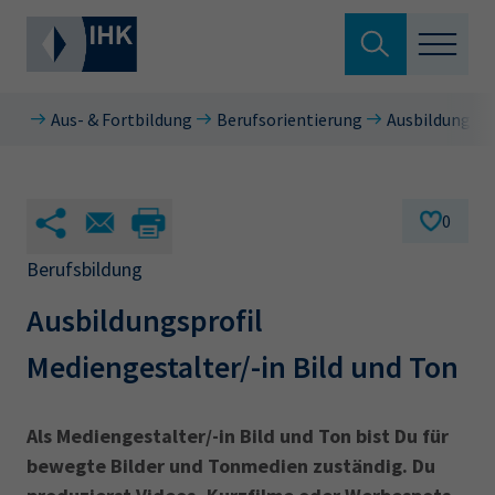
Suche verlassen
Aus- & Fortbildung
Berufsorientierung
Ausbildungsbe
Standortpolitik
Wonach suchen Sie?
Aus- & Fortbildung
0
Berufszugang
Berufsbildung
Suchen
Ausbildungsprofil
Ratgeber
Mediengestalter/-in Bild und Ton
Hier können Sie auch aus den meistgesuchten
Service & Anträge
Begriffen vorauswählen
Über uns
Als Mediengestalter/-in Bild und Ton bist Du für
34a
34c
Ausbildungsvertrag
Fachwirt
bewegte Bilder und Tonmedien zuständig. Du