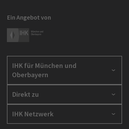
Ein Angebot von
IHK für München und
Oberbayern
Standortpolitik
Direkt zu
Ausbildung und Fortbildung
Berufszugang
Positionen
IHK Netzwerk
Ratgeber
IHK in der Region