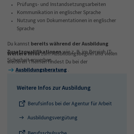
Prüfungs- und Instandsetzungsarbeiten
Kommunikation in englischer Sprache
Nutzung von Dokumentationen in englischer
Sprache
Du kannst
bereits während der Ausbildung
Zusatzqualifikationen
wie z. B. im Bereich IT-
Weitere Infos
zum Ausbildungsbeginn und vielen
Sicherheit erwerben.
weiteren Themen findest Du bei der
Ausbildungsberatung
.
Weitere Infos zur Ausbildung
Berufsinfos bei der Agentur für Arbeit
Ausbildungsvergütung
Berufsschulsuche