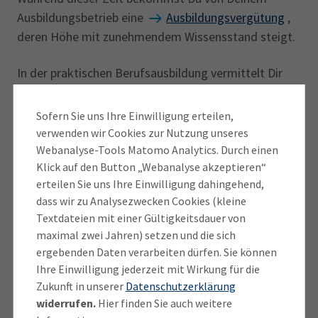
Ausbildungsbetrieb eine
Ausbildungsvergütung
,
deren Höhe mit zunehmendem Wissensstand steigt.
In der praktischen Berufsausbildung vermittelt Dir
dein Betrieb
Kenntnisse in mindestens einem der
üblichen Tätigkeitsfelder
. Welcher Schwerpunkt
Sofern Sie uns Ihre Einwilligung erteilen,
gesetzt wird, entscheidet das Unternehmen. Du
verwenden wir Cookies zur Nutzung unseres
erlernst während der Ausbildung zum/zur
Webanalyse-Tools Matomo Analytics. Durch einen
Klick auf den Button „Webanalyse akzeptieren“
Elektroniker/-in für Geräte und Systeme unter
erteilen Sie uns Ihre Einwilligung dahingehend,
anderem folgende Fertigkeiten:
dass wir zu Analysezwecken Cookies (kleine
Textdateien mit einer Gültigkeitsdauer von
Analyse der geforderten Funktionen für den
maximal zwei Jahren) setzen und die sich
geplanten Einsatzzweck sowie der
ergebenden Daten verarbeiten dürfen. Sie können
Umgebungsbedingungen
Ihre Einwilligung jederzeit mit Wirkung für die
Unterstützung der Entwicklungsabteilung
Zukunft in unserer
Datenschutzerklärung
Konzipierung von Schaltungen
widerrufen.
Hier finden Sie auch weitere