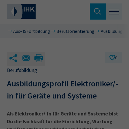
Suche verlassen
Aus- & Fortbildung
Berufsorientierung
Ausbildungsbe
Standortpolitik
Wonach suchen Sie?
Aus- & Fortbildung
0
Berufszugang
Berufsbildung
Suchen
Ausbildungsprofil Elektroniker/-
Ratgeber
in für Geräte und Systeme
Hier können Sie auch aus den meistgesuchten
Service & Anträge
Begriffen vorauswählen
Über uns
Als Elektroniker/-in für Geräte und Systeme bist
34a
34c
Ausbildungsvertrag
Fachwirt
Du die Fachkraft für die Einrichtung, Wartung