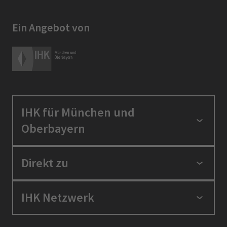
Ein Angebot von
IHK für München und
Oberbayern
Standortpolitik
Direkt zu
Ausbildung und Fortbildung
Berufszugang
Positionen
IHK Netzwerk
Ratgeber
IHK in der Region
Service und Anträge