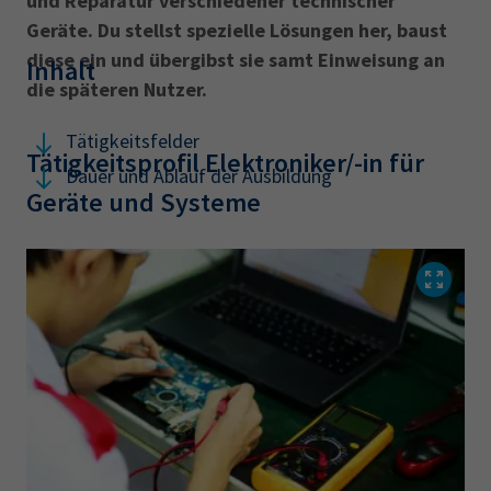
und Reparatur verschiedener technischer
AdA
34d
Prüfungstermine
Geräte. Du stellst spezielle Lösungen her, baust
Leichte Sprache
Wirtschaftsfachwirt
34f
Negativerklärung
diese ein und übergibst sie samt Einweisung an
Inhalt
die späteren Nutzer.
Sachkundeprüfung
Berichtsheft
AEVO
IHK regional
34i
Betriebswirt
Prüfbericht
Tätigkeitsfelder
Karriere
Tätigkeitsprofil Elektroniker/-in für
Dauer und Ablauf der Ausbildung
Geräte und Systeme
Presse
EN
IHK Akademie
Magazin
Log-in