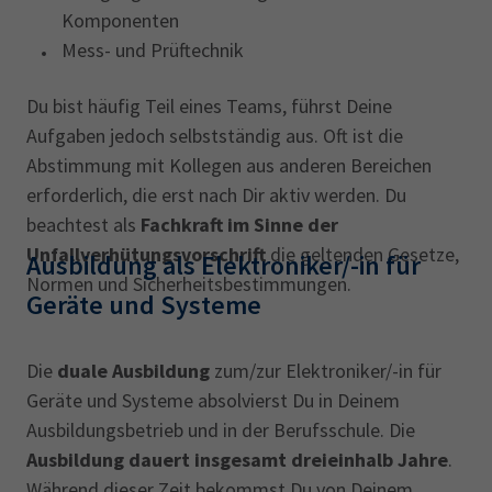
Komponenten
Mess- und Prüftechnik
Du bist häufig Teil eines Teams, führst Deine
Aufgaben jedoch selbstständig aus. Oft ist die
Abstimmung mit Kollegen aus anderen Bereichen
erforderlich, die erst nach Dir aktiv werden. Du
beachtest als
Fachkraft im Sinne der
Unfallverhütungsvorschrift
die geltenden Gesetze,
Ausbildung als Elektroniker/-in für
Normen und Sicherheitsbestimmungen.
Geräte und Systeme
Die
duale Ausbildung
zum/zur Elektroniker/-in für
Geräte und Systeme absolvierst Du in Deinem
Ausbildungsbetrieb und in der Berufsschule. Die
Ausbildung dauert insgesamt dreieinhalb Jahre
.
Während dieser Zeit bekommst Du von Deinem