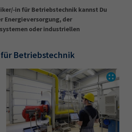
ker/-in für Betriebstechnik kannst Du
er Energieversorgung, der
Ausbildungsvertrag
Fachwirt
AdA
34d
Prüfungst
systemen oder industriellen
chwirt
34f
Negativerklärung
Sachkundeprüfung
B
Betriebswirt
Prüfbericht
n für Betriebstechnik