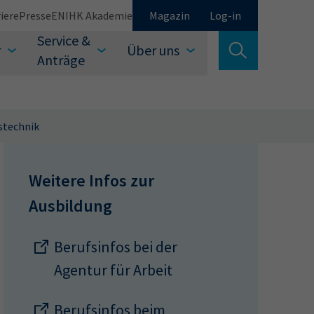
iere
Presse
EN
IHK Akademie
Magazin
Log-in
Service &
r
Über uns
Suche verlassen
Anträge
Schließen
bstechnik
Weitere Infos zur
Ausbildung
Suchen
Berufsinfos bei der
Agentur für Arbeit
auswählen
Berufsinfos beim