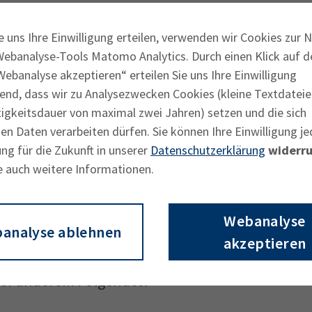
trieb fest. Es richtet sich nach dessen
e uns Ihre Einwilligung erteilen, verwenden wir Cookies zur 
re Interessen, bewerbe Dich bei
Webanalyse-Tools Matomo Analytics. Durch einen Klick auf d
v sind.
ebanalyse akzeptieren“ erteilen Sie uns Ihre Einwilligung
end, dass wir zu Analysezwecken Cookies (kleine Textdateie
raktische Erfahrungen in Deinem Betrieb
tigkeitsdauer von maximal zwei Jahren) setzen und die sich
enntnisse über den Unterricht in der
n Daten verarbeiten dürfen. Sie können Ihre Einwilligung je
der an zwei Tagen pro Woche oder in
ng für die Zukunft in unserer
Datenschutzerklärung
widerru
e auch weitere Informationen.
entierst in Deinem Berichtsheft während
/ Deine Ausbilderin Dir beibringt und welche
bildungsbetrieb zahlt Dir eine
Webanalyse
analyse ablehnen
jahr steigt.
akzeptieren
ter anderem Folgendes: