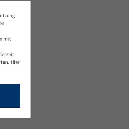
Nutzung
en
n mit
derzeit
fen.
Hier