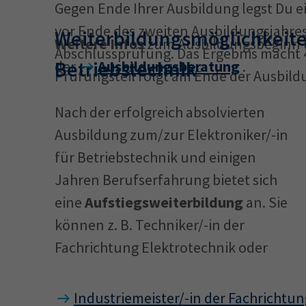
Gegen Ende Ihrer Ausbildung legst Du e
vor Ende des zweiten Ausbildungsjahres 
Weiterbildungsmöglichkeiten 
Weitere Infos
zum Ausbildungsbeginn u
Abschlussprüfung. Das Ergebnis macht 
Betriebstechnik
der
Ausbildungsberatung
.
Prüfungsteil folgt am Ende der Ausbild
Nach der erfolgreich absolvierten
Ausbildung zum/zur Elektroniker/-in
für Betriebstechnik und einigen
Jahren Berufserfahrung bietet sich
eine
Aufstiegsweiterbildung
an. Sie
können z. B. Techniker/-in der
Fachrichtung Elektrotechnik oder
Industriemeister/-in der Fachrichtun