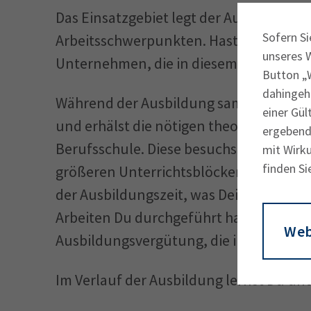
Das Einsatzgebiet legt der Ausbildungsbe
Sofern Si
Arbeitsschwerpunkten. Hast Du besonde
unseres 
Unternehmen, die in diesem Bereich akti
Button „W
dahingeh
Während der Ausbildung sammelst Du p
einer Gül
und erhälst die nötigen theoretischen K
ergebende
Berufsschule. Diese besuchst Du entwe
mit Wirku
finden Si
größeren Unterrichtsblöcken. Du dokum
der Ausbildungszeit, was Dein Ausbilder
Arbeiten Du durchgeführt hast. Dein Aus
Web
Ausbildungsvergütung, die in jedem Lehr
Im Verlauf der Ausbildung lernst Du un