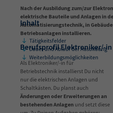
Nach der Ausbildung zum/zur Elektroni
elektrische Bauteile und Anlagen in d
34a
34c
Inhalt
Automatisierungstechnik, in Gebäude
Wirtschaftsfa
Betriebsanlagen installieren.
AEVO
34i
Tätigkeitsfelder
Berufsprofil Elektroniker/-i
Dauer und Ablauf der Ausbildung
Weiterbildungsmöglichkeiten
Als Elektroniker/-in für
Betriebstechnik installierst Du nicht
nur die elektrischen Anlagen und
Schaltkästen. Du planst auch
Änderungen oder Erweiterungen an
bestehenden Anlagen
und setzt diese
um. Zu Deinen Aufgaben gehören: