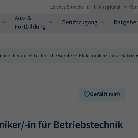
Leichte Sprache
IHK regional
Karr
Aus- &
Berufszugang
Ratgebe
Fortbildung
ldungsberufe
Technische Berufe
Elektroniker/-in für Betrie
suchen Sie?
Gefällt mir
0
niker/-in für Betriebstechnik
Sie auch aus den meistgesuchten Begriffen vor