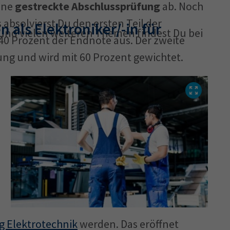
ine
gestreckte Abschlussprüfung
ab. Noch
absolvierst Du den ersten Teil der
als Elektroniker/-in für
nd vielen weiteren Themen findest Du bei
40 Prozent der Endnote aus. Der zweite
ung und wird mit 60 Prozent gewichtet.
g Elektrotechnik
werden. Das eröffnet