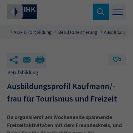
Suche verlassen
Aus- & Fortbildung
Berufsorientierung
Ausbildungsbe
Standortpolitik
Wonach suchen Sie?
Aus- & Fortbildung
0
Berufszugang
Berufsbildung
Suchen
Ausbildungsprofil Kaufmann/-
Ratgeber
frau für Tourismus und Freizeit
Hier können Sie auch aus den meistgesuchten
Service & Anträge
Begriffen vorauswählen
Über uns
Du organisierst am Wochenende spannende
34a
34c
Ausbildungsvertrag
Fachwirt
Freizeitaktivitäten mit dem Freundeskreis, und