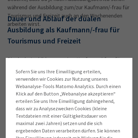
während der Ausbildung zum/zur Kaufmann/-frau für
Tourismus und Freizeit auch an den Wochenenden
Dauer und Ablauf der dualen
arbeiten wirst.
Ausbildung als Kaufmann/-frau für
Tourismus und Freizeit
Die duale Ausbildung zum/zur Kaufmann/-frau für
Tourismus und Freizeit wird parallel bei einem
Sofern Sie uns Ihre Einwilligung erteilen,
Ausbildungsbetrieb und in der Berufsschule
verwenden wir Cookies zur Nutzung unseres
absolviert. Sie
endet nach drei Jahren mit der
Webanalyse-Tools Matomo Analytics. Durch einen
Abschlussprüfung
an der IHK für München und
Klick auf den Button „Webanalyse akzeptieren“
Oberbayern.
erteilen Sie uns Ihre Einwilligung dahingehend,
dass wir zu Analysezwecken Cookies (kleine
Textdateien mit einer Gültigkeitsdauer von
Als Ausbildungsbetriebe kommen unter anderem
maximal zwei Jahren) setzen und die sich
Tourismus- und Freizeitorganisationen,
ergebenden Daten verarbeiten dürfen. Sie können
Tourismusstellen, Freizeitbäder, Freizeit- und