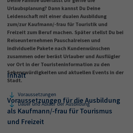
Deine Familie überlässt Dir gerne die
AdA
34d
Prüfungstermine
Urlaubsplanung? Dann kannst Du Deine
Leichte Sprache
Wirtschaftsfachwirt
34f
Negativerklärung
Leidenschaft mit einer dualen Ausbildung
zum/zur Kaufmann/-frau für Touristik und
Sachkundeprüfung
Berichtsheft
AEVO
IHK regional
Freizeit zum Beruf machen. Später stellst Du bei
34i
Betriebswirt
Prüfbericht
Reiseunternehmen Pauschalreisen und
Karriere
individuelle Pakete nach Kundenwünschen
zusammen oder beräst Urlauber und Ausflügler
Presse
vor Ort in der Touristeninformation zu den
Sehenswürdigkeiten und aktuellen Events in der
EN
Inhalt
Stadt.
IHK Akademie
Voraussetzungen
Voraussetzungen für die Ausbildung
Dauer und Ablauf der Ausbildung
als Kaufmann/-frau für Tourismus
Magazin
Log-in
und Freizeit