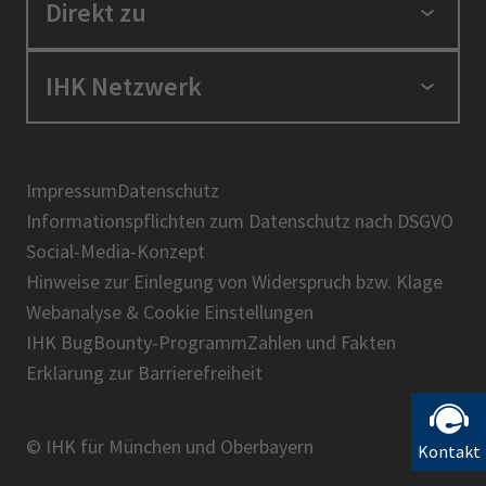
Standortpolitik
Direkt zu
Ausbildung und Fortbildung
Berufszugang
Positionen
IHK Netzwerk
Ratgeber
IHK in der Region
Service und Anträge
Karriere
IHK Akademie
Über uns
Presse
BIHK
Impressum
Datenschutz
IHK-Magazin
Informationspflichten zum Datenschutz nach DSGVO
DIHK
Social-Media-Konzept
AHK
Hinweise zur Einlegung von Widerspruch bzw. Klage
IHK-Standortportal Bayern
Webanalyse & Cookie Einstellungen
IHK BugBounty-Programm
Zahlen und Fakten
Erklärung zur Barrierefreiheit
© IHK für München und Oberbayern
Kontakt