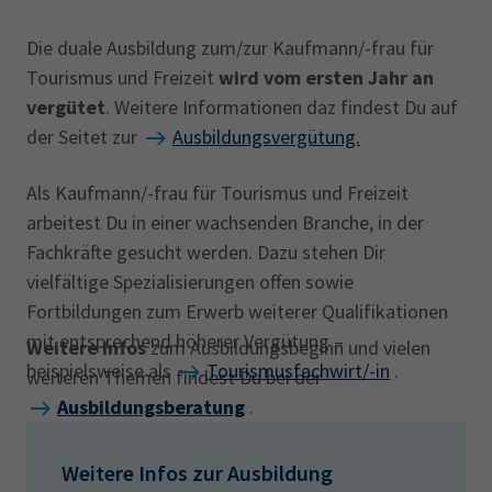
Die duale Ausbildung zum/zur Kaufmann/-frau für
Tourismus und Freizeit
wird vom ersten Jahr an
vergütet
. Weitere Informationen daz findest Du auf
der Seitet zur
Ausbildungsvergütung.
Als Kaufmann/-frau für Tourismus und Freizeit
arbeitest Du in einer wachsenden Branche, in der
Fachkräfte gesucht werden. Dazu stehen Dir
vielfältige Spezialisierungen offen sowie
Fortbildungen zum Erwerb weiterer Qualifikationen
mit entsprechend höherer Vergütung –
Weitere Infos
zum Ausbildungsbeginn und vielen
beispielsweise als
Tourismusfachwirt/-in
.
weiteren Themen findest Du bei der
Ausbildungsberatung
.
Weitere Infos zur Ausbildung