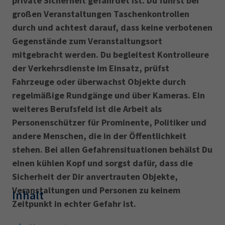
private Sicherheit gefährdet ist. Du führst bei
AdA
34d
Prüfungstermine
großen Veranstaltungen Taschenkontrollen
Leichte Sprache
Wirtschaftsfachwirt
34f
Negativerklärung
durch und achtest darauf, dass keine verbotenen
Gegenstände zum Veranstaltungsort
Sachkundeprüfung
Berichtsheft
AEVO
IHK regional
mitgebracht werden. Du begleitest Kontrolleure
34i
Betriebswirt
Prüfbericht
der Verkehrsdienste im Einsatz, prüfst
Karriere
Fahrzeuge oder überwachst Objekte durch
regelmäßige Rundgänge und über Kameras. Ein
Presse
weiteres Berufsfeld ist die Arbeit als
Personenschützer für Prominente, Politiker und
EN
andere Menschen, die in der Öffentlichkeit
IHK Akademie
stehen. Bei allen Gefahrensituationen behälst Du
einen kühlen Kopf und sorgst dafür, dass die
Sicherheit der Dir anvertrauten Objekte,
Magazin
Log-in
Veranstaltungen und Personen zu keinem
Inhalt
Zeitpunkt in echter Gefahr ist.