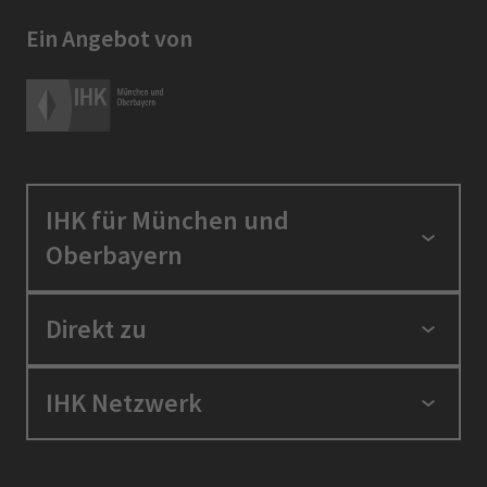
Ein Angebot von
IHK für München und
Oberbayern
Standortpolitik
Direkt zu
Ausbildung und Fortbildung
Berufszugang
Positionen
IHK Netzwerk
Ratgeber
IHK in der Region
Service und Anträge
Karriere
IHK Akademie