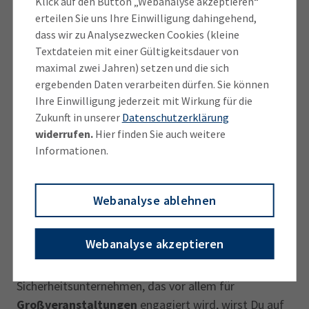
Klick auf den Button „Webanalyse akzeptieren“
Die
dreijährige duale Ausbildung
zur Fachkraft für
erteilen Sie uns Ihre Einwilligung dahingehend,
Schutz und Sicherheit findet parallel an einer
dass wir zu Analysezwecken Cookies (kleine
Berufsschule und im Ausbildungsbetrieb statt. In der
Textdateien mit einer Gültigkeitsdauer von
Berufsschule erwirbst Du theoretisches
maximal zwei Jahren) setzen und die sich
Hintergrundwissen wie
Konfliktschlichtung
und die
ergebenden Daten verarbeiten dürfen. Sie können
Ihre Einwilligung jederzeit mit Wirkung für die
schnelle
Erkennung und Analyse von
Zukunft in unserer
Datenschutzerklärung
Gefahrensituationen
. Außerdem wirst Du mit den
widerrufen.
Hier finden Sie auch weitere
rechtlichen Regelungen rund um das Tragen Ihrer
Informationen.
Dienstwaffe und der
körperlichen
Selbstverteidigung
vertraut gemacht.
Webanalyse ablehnen
Im Ausbildungsbetrieb nimmst Du an verschiedenen
Sicherheitseinsätzen teil. Deine konkreten
Webanalyse akzeptieren
Tätigkeiten hängen dabei vom Unternehmen ab.
Arbeitest Du bei einem privaten
Sicherheitsunternehmen, das vor allem für
Großveranstaltungen
engagiert wird, wirst Du auf