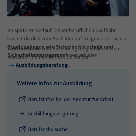
Im späteren Verlauf Deiner beruflichen Laufbahn
kannst du dich zum Ausbilder aufsteigen oder sich in
Studiengängen wie Sicherheitstechnik und
Weitere Infos
zum Ausbildungsbeginn und vielen
Sicherheitsmanagement
weiterbilden.
weiteren Themen findest Du bei der
Ausbildungsberatung
.
Weitere Infos zur Ausbildung
Berufsinfos bei der Agentur für Arbeit
Ausbildungsvergütung
Berufsschulsuche