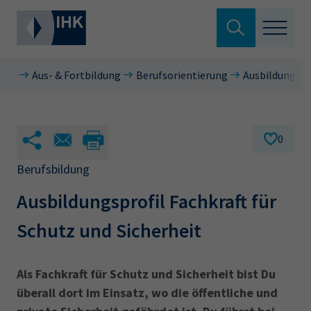
Suche verlassen
Aus- & Fortbildung
Berufsorientierung
Ausbildungsbe
Standortpolitik
Wonach suchen Sie?
Aus- & Fortbildung
0
Berufszugang
Berufsbildung
Suchen
Ausbildungsprofil Fachkraft für
Ratgeber
Schutz und Sicherheit
Hier können Sie auch aus den meistgesuchten
Service & Anträge
Begriffen vorauswählen
Über uns
Als Fachkraft für Schutz und Sicherheit bist Du
34a
34c
Ausbildungsvertrag
Fachwirt
überall dort im Einsatz, wo die öffentliche und