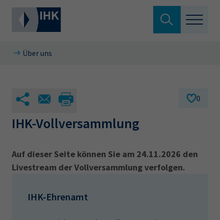
Suche verlassen
Über uns
Standortpolitik
Wonach suchen Sie?
Aus- & Fortbildung
0
Berufszugang
IHK-Vollversammlung
Suchen
Ratgeber
Auf dieser Seite können Sie am 24.11.2026 den
Hier können Sie auch aus den meistgesuchten
Livestream der Vollversammlung verfolgen.
Service & Anträge
Begriffen vorauswählen
Über uns
IHK-Ehrenamt
34a
34c
Ausbildungsvertrag
Fachwirt