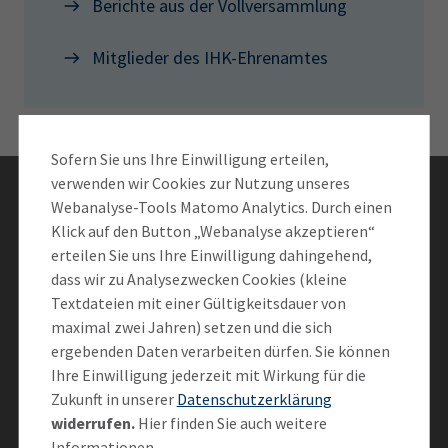
Berichte aus der Vollversammlung
AdA
34d
Prüfungstermine
Leichte Sprache
Wirtschaftsfachwirt
34f
Negativerklärung
Mitglieder des IHK-Ehrenamtes
Sachkundeprüfung
Berichtsheft
AEVO
IHK regional
34i
Betriebswirt
Prüfbericht
Karriere
Sofern Sie uns Ihre Einwilligung erteilen,
verwenden wir Cookies zur Nutzung unseres
Presse
Bleiben Sie informiert
Webanalyse-Tools Matomo Analytics. Durch einen
Klick auf den Button „Webanalyse akzeptieren“
EN
erteilen Sie uns Ihre Einwilligung dahingehend,
Newsletter abonnieren
dass wir zu Analysezwecken Cookies (kleine
IHK Akademie
Textdateien mit einer Gültigkeitsdauer von
maximal zwei Jahren) setzen und die sich
Vernetzen Sie sich mit der IHK
ergebenden Daten verarbeiten dürfen. Sie können
Magazin
Log-in
Ihre Einwilligung jederzeit mit Wirkung für die
Zukunft in unserer
Datenschutzerklärung
widerrufen.
Hier finden Sie auch weitere
Informationen.