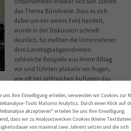
Unternehmen erweist sich seit Jahren
das Thema Bürokratie. Dass es sich
dabei um ein weites Feld handelt,
wurde in der Diskussion schnell
deutlich. So stellten die Unternehmer
dem Landtagsabgeordneten
zahlreiche Beispiele aus ihrem Alltag
vor und führten plakativ vor Augen,
wie oft bei zahlreichen Auflagen das
len ist. „Was wir Unternehmer dringend
e uns Ihre Einwilligung erteilen, verwenden wir Cookies zur 
r überbordenden Bürokratie. Nichts schadet
Webanalyse-Tools Matomo Analytics. Durch einen Klick auf d
rnehmen mehr, als wenn sie dauerhaft
ebanalyse akzeptieren“ erteilen Sie uns Ihre Einwilligung
ereitstellen müssen, um die Flut an
end, dass wir zu Analysezwecken Cookies (kleine Textdateie
ltigen zu können“, so Eissler. Die
tigkeitsdauer von maximal zwei Jahren) setzen und die sich