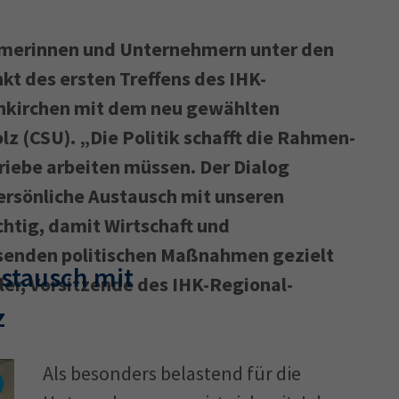
hmerinnen und Unternehmern unter den
kt des ersten Treffens des IHK-
nkirchen mit dem neu gewählten
 (CSU). „Die Politik schafft die Rahmen­
iebe arbeiten müssen. Der Dialog
persönliche Austausch mit unseren
htig, damit Wirtschaft und
ssenden politischen Maßnahmen gezielt
stausch mit
ler, Vorsitzende des IHK-Regional­
z
Als besonders belastend für die