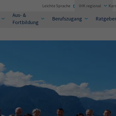
Leichte Sprache
IHK regional
Karr
Aus- &
Berufszugang
Ratgebe
Fortbildung
suchen Sie?
Sie auch aus den meistgesuchten Begriffen vor