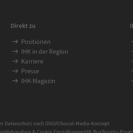
Direkt zu
Positionen
IHK in der Region
Karriere
Presse
IHK-Magazin
um Datenschutz nach DSGVO
Social-Media-Konzept
age
Webanalyse & Cookie Einstellungen
IHK BugBounty-Prog