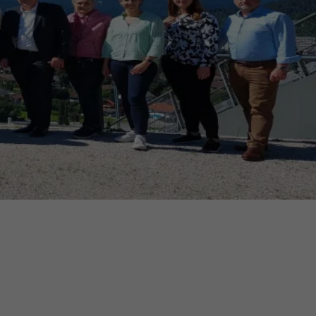
ermine
erichtsheft