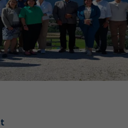
Ausbildungsvertrag
Fachwirt
AdA
34d
Prüfungst
chwirt
34f
Negativerklärung
Sachkundeprüfung
B
Betriebswirt
Prüfbericht
ht