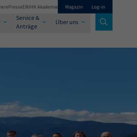
iere
Presse
EN
IHK Akademie
Magazin
Log-in
Service &
r
Über uns
Suche verlassen
Anträge
Schließen
Suchen
auswählen