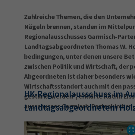
Zahlreiche Themen, die den Unterne
Nägeln brennen, standen im Mittelpun
Regionalausschusses Garmisch-Parte
Landtagsabgeordneten Thomas W. Holz
bedingungen, unter denen unsere Betr
zwischen Politik und Wirtschaft, der 
Abgeordneten ist daher besonders wic
Wirtschaftsstandort auch mit den pa
HK-Regionalausschuss im Au
gestärkt werden“, erklärte Katrin Eiss
Landtagsabgeordnetem Hol
ausschusses Garmisch-Partenkirchen.