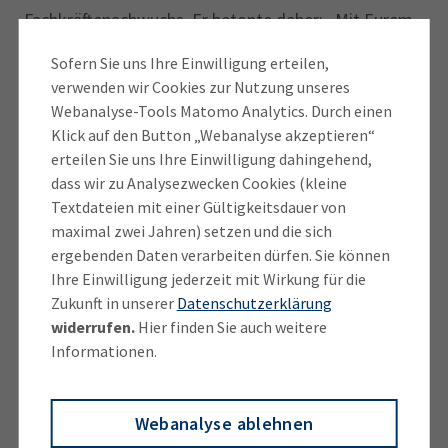
Fachkräftenachwuchs. Er betonte daher: „Mit Eurem
unermüdlichen Einsatz und der Überzeugungsarbeit,
Sofern Sie uns Ihre Einwilligung erteilen,
die Ihr für die duale Ausbildung leistet, seid Ihr aus
verwenden wir Cookies zur Nutzung unseres
der Berufsorientierung nicht mehr wegzudenken. Mit
Webanalyse-Tools Matomo Analytics. Durch einen
jedem Schüler, den Ihr dazu motiviert, sich für eine
Klick auf den Button „Webanalyse akzeptieren“
Ausbildung zu bewerben, leistet Ihr einen wichtigen
erteilen Sie uns Ihre Einwilligung dahingehend,
Beitrag dazu, den Fachkräftemangel in der Wirtschaft
dass wir zu Analysezwecken Cookies (kleine
ein Stück weit abzumildern.“ Schöffmann dankte
Textdateien mit einer Gültigkeitsdauer von
maximal zwei Jahren) setzen und die sich
nicht nur den Scouts für ihre Teilnahme am Projekt,
ergebenden Daten verarbeiten dürfen. Sie können
sondern ein großes Lob ging auch an die
Ihre Einwilligung jederzeit mit Wirkung für die
Ausbildungsbetriebe, die das Projekt so fantastisch
Zukunft in unserer
Datenschutzerklärung
unterstützen und damit auch zeigen, wie smarte
widerrufen.
Hier finden Sie auch weitere
Berufsorientierung aussehen kann. Letztendlich –
Informationen.
und das ist das Alleinstellungsmerkmal der IHK
AusbildungsScouts – profitieren alle davon: Schüler,
Webanalyse ablehnen
Schulen, Ausbildungsbetriebe und die Azubis selbst.