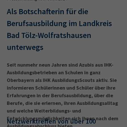
AdA
34d
Prüfungstermine
Leichte Sprache
Als Botschafterin für die
Wirtschaftsfachwirt
34f
Negativerklärung
Berufsausbildung im Landkreis
Sachkundeprüfung
Berichtsheft
AEVO
IHK regional
Bad Tölz-Wolfratshausen
34i
Betriebswirt
Prüfbericht
Karriere
unterwegs
Presse
Seit nunmehr neun Jahren sind Azubis aus IHK-
EN
Ausbildungsbetrieben an Schulen in ganz
Oberbayern als IHK AusbildungsScouts aktiv. Sie
IHK Akademie
informieren Schülerinnen und Schüler über ihre
Erfahrungen in der Berufsausbildung, über die
Berufe, die sie erlernen, ihren Ausbildungsalltag
Magazin
Log-in
und welche Weiterbildungs- und
Entwicklungsmöglichkeiten sich ihnen nach dem
Netzwerktreffen von über 100
Ausbildungsabschluss bieten.