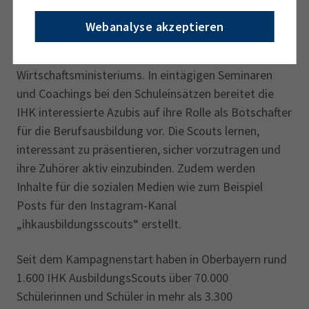
Die bayernweite Kampagne „IHK AusbildungsScouts“
Webanalyse akzeptieren
läuft seit Sommer 2015 und ist ein gemeinsames
Projekt der bayerischen IHKs und des Bayerischen
Wirtschaftsministeriums. In eintägigen Seminaren
und Coachings bei den Schuleinsätzen bereitet die
IHK interessierte Azubis auf ihre Rolle als Botschafter
für die Berufsausbildung vor. Die Scouts lernen,
interessant zu präsentieren, sicher vorzutragen und
ihre Zuhörer aktiv einzubinden. Zudem werden
Inhalte für die sozialen Medien wie zum Beispiel
Posts für den Instagram-Kanal
„ihkausbildungsscouts“ erstellt.
Seit dem Kampagnenstart haben in Oberbayern rund
1.600 IHK AusbildungsScouts über 70.000
Schülerinnen und Schüler in mehr als 3.300