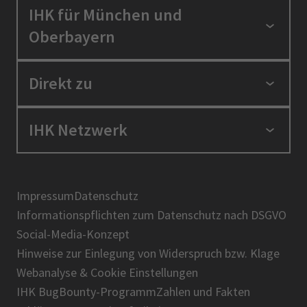
IHK für München und
Oberbayern
Standortpolitik
Direkt zu
Ausbildung und Fortbildung
Berufszugang
Positionen
IHK Netzwerk
Ratgeber
IHK in der Region
Service und Anträge
Karriere
IHK Akademie
Über uns
Presse
BIHK
Impressum
Datenschutz
IHK-Magazin
Informationspflichten zum Datenschutz nach DSGVO
DIHK
Social-Media-Konzept
AHK
Hinweise zur Einlegung von Widerspruch bzw. Klage
IHK-Standortportal Bayern
Webanalyse & Cookie Einstellungen
IHK BugBounty-Programm
Zahlen und Fakten