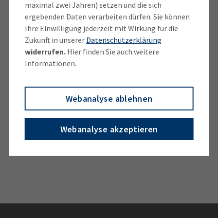
maximal zwei Jahren) setzen und die sich
es rund 50 verschiedene IHK-Berufe, in denen derzeit
ergebenden Daten verarbeiten dürfen. Sie können
232 Ausbildungsbetriebe aus dem Landkreis
Ihre Einwilligung jederzeit mit Wirkung für die
ausbilden.
Zukunft in unserer
Datenschutzerklärung
widerrufen.
Hier finden Sie auch weitere
Laut einer Auswertung der Arbeitsagentur
Informationen.
Rosenheim blieben 2023 bei den IHK-Mitglieds­
unternehmen im Landkreis 95 Lehrstellen unbesetzt,
damit mehr als jedes vierte bei der Arbeitsagentur
Webanalyse ablehnen
registrierte Angebot. Rund 60 Prozent aller dualen
Berufsausbil­dungsverträge in Oberbayern werden im
Webanalyse akzeptieren
IHK-Bereich, das heißt in Industrie, Handel oder im
Dienstleistungssektor, abgeschlossen.