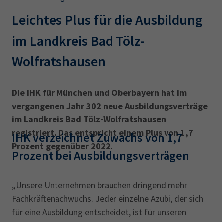
AdA
34d
Prüfungstermine
Leichte Sprache
Leichtes Plus für die Ausbildung
Wirtschaftsfachwirt
34f
Negativerklärung
im Landkreis Bad Tölz-
Sachkundeprüfung
Berichtsheft
AEVO
IHK regional
Wolfratshausen
34i
Betriebswirt
Prüfbericht
Karriere
Die IHK für München und Oberbayern hat im
Presse
vergangenen Jahr 302 neue Ausbildungsverträge
im Landkreis Bad Tölz-Wolfratshausen
EN
registriert. Das entspricht einem Plus von 1,7
IHK verzeichnet Zuwachs von 1,7
Prozent gegenüber 2022.
IHK Akademie
Prozent bei Ausbildungsverträgen
Magazin
Log-in
„Unsere Unternehmen brauchen dringend mehr
Fachkräftenachwuchs. Jeder einzelne Azubi, der sich
für eine Ausbildung entscheidet, ist für unseren