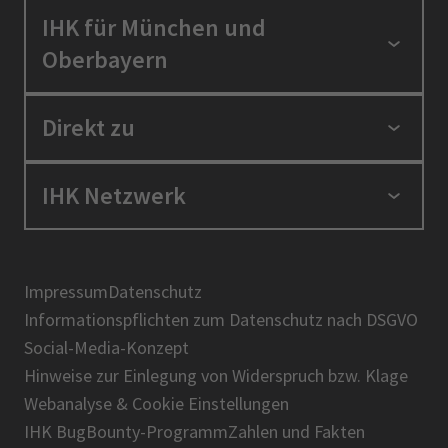
IHK für München und
Oberbayern
Standortpolitik
Direkt zu
Ausbildung und Fortbildung
Berufszugang
Positionen
IHK Netzwerk
Ratgeber
IHK in der Region
Service und Anträge
Karriere
IHK Akademie
Über uns
Presse
BIHK
Impressum
Datenschutz
IHK-Magazin
Informationspflichten zum Datenschutz nach DSGVO
DIHK
Social-Media-Konzept
AHK
Hinweise zur Einlegung von Widerspruch bzw. Klage
IHK-Standortportal Bayern
Webanalyse & Cookie Einstellungen
IHK BugBounty-Programm
Zahlen und Fakten