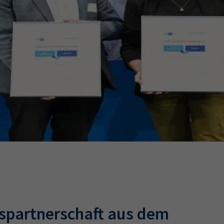
Ausbildungsvertrag
Fachwirt
AdA
34d
Prüfungst
chwirt
34f
Negativerklärung
Sachkundeprüfung
B
Betriebswirt
Prüfbericht
gspartnerschaft aus dem