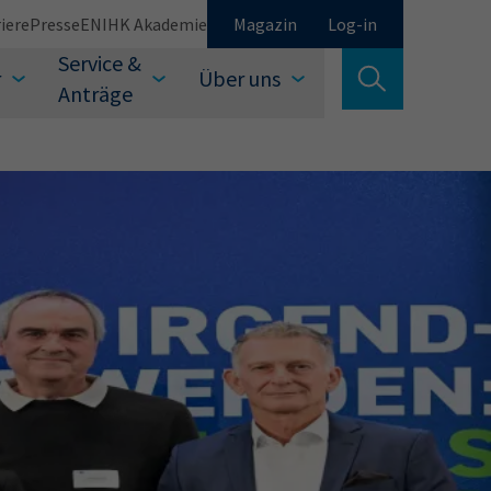
iere
Presse
EN
IHK Akademie
Magazin
Log-in
Service &
r
Über uns
Suche verlassen
Anträge
Schließen
Suchen
auswählen