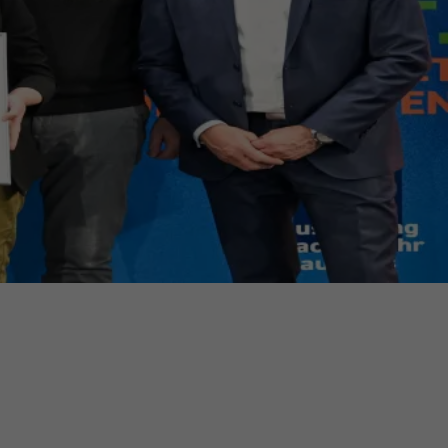
ermine
erichtsheft