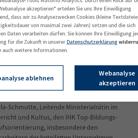
Webanalyse-Tools Matomo Analytics. Durch einen Klick auf d
us der Berufsorientierung vieler
ebanalyse akzeptieren“ erteilen Sie uns Ihre Einwilligung
end, dass wir zu Analysezwecken Cookies (kleine Textdateie
nd eine wichtige Brücke von der Theorie
tigkeitsdauer von maximal zwei Jahren) setzen und die sich
 Bereichsleiter Berufliche Bildung bei der
n Daten verarbeiten dürfen. Sie können Ihre Einwilligung je
lich der Feier in der IHK München. „Die
ng für die Zukunft in unserer
Datenschutzerklärung
widerru
welt stellen immer neue Herausforderungen
e auch weitere Informationen.
inblick in die Unternehmen ist für die
ichtert die Vorbereitung auf den
Webanalyse
analyse ablehnen
lt“, so Schöffmann weiter.
akzeptieren
 IHK-Vizepräsidentin Kathrin
a-Schmutte, Leitende Ministerialrätin im
rricht und Kultus, den IHK Top-Bildungs­
ufsorientierung, insbesondere den
tarbeitern der beteiligten Unternehmen.