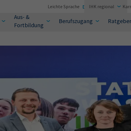
Leichte Sprache
IHK regional
Karr
Aus- &
Berufszugang
Ratgebe
Fortbildung
suchen Sie?
Sie auch aus den meistgesuchten Begriffen vor