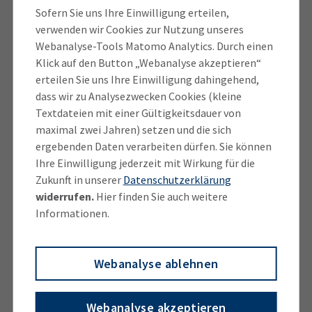
läuft seit Sommer 2015 und ist ein gemeinsames
Sofern Sie uns Ihre Einwilligung erteilen,
Projekt der bayerischen IHKs und des bayerischen
verwenden wir Cookies zur Nutzung unseres
Wirtschafts­ministeriums. In eintägigen Seminaren
Webanalyse-Tools Matomo Analytics. Durch einen
Klick auf den Button „Webanalyse akzeptieren“
und Coachings bei den Schuleinsätzen bereitet die
erteilen Sie uns Ihre Einwilligung dahingehend,
IHK interessierte Azubis auf ihre Rolle als Botschafter
dass wir zu Analysezwecken Cookies (kleine
für die Berufsausbildung vor. Die Scouts lernen,
Textdateien mit einer Gültigkeitsdauer von
interessant zu präsentieren, sicher vorzutragen und
maximal zwei Jahren) setzen und die sich
ihre Zuhörer aktiv einzubinden. Zudem werden
ergebenden Daten verarbeiten dürfen. Sie können
Inhalte für die sozialen Medien wie zum Beispiel
Ihre Einwilligung jederzeit mit Wirkung für die
Posts für den Instagram-Kanal
Zukunft in unserer
Datenschutzerklärung
„ihkausbildungsscouts“ erstellt.
widerrufen.
Hier finden Sie auch weitere
Informationen.
Seit dem Kampagnenstart 2015 haben in Oberbayern
rund 1.500 IHK-Ausbildungs­scouts etwa 57.000
Webanalyse ablehnen
Schülerinnen und Schüler in mehr als 3.200
Schulklassen besucht und ihnen von der
Webanalyse akzeptieren
Automobilkauffrau bis zum Zerspanungsmechaniker