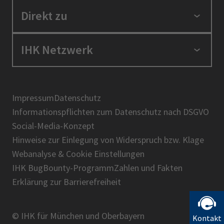
Standortpolitik
Direkt zu
Ausbildung und Fortbildung
Berufszugang
Positionen
IHK Netzwerk
Ratgeber
IHK in der Region
Service und Anträge
Karriere
IHK Akademie
Über uns
Presse
BIHK
Impressum
Datenschutz
IHK-Magazin
Informationspflichten zum Datenschutz nach DSGVO
DIHK
Social-Media-Konzept
AHK
Hinweise zur Einlegung von Widerspruch bzw. Klage
IHK-Standortportal Bayern
Webanalyse & Cookie Einstellungen
IHK BugBounty-Programm
Zahlen und Fakten
Erklärung zur Barrierefreiheit
© IHK für München und Oberbayern
Kontakt