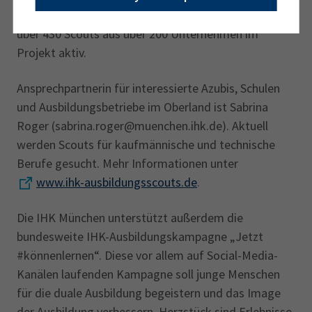
über 90 ver­schiedene Berufe vorgestellt. Aktuell sind
über 430 Scouts aus über 200 Unternehmen im
Projekt aktiv.
Ansprechpartnerin für interessierte Azubis, Schulen
und Ausbildungsbetriebe im Oberland ist Sabrina
Roger (sabrina.roger@muenchen.ihk.de). Aktuell
werden Scouts für kaufmännische und technische
Berufe gesucht. Mehr Informationen unter
www.ihk-ausbildungsscouts.de
.
Die IHK München unterstützt außerdem die
bundesweite IHK-Ausbildungskampagne „Jetzt
#könnenlernen“. Diese vor allem auf Social-Media-
Kanälen laufenden Kampagne soll junge Menschen
für die duale Ausbildung begeistern und das Image
der Ausbildung verbessern. Herzstück sind Erlebnisse