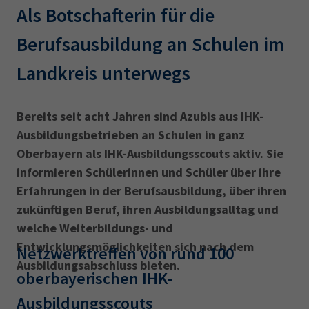
AdA
34d
Prüfungstermine
Als Botschafterin für die
Leichte Sprache
Wirtschaftsfachwirt
34f
Negativerklärung
Berufsausbildung an Schulen im
Sachkundeprüfung
Berichtsheft
AEVO
IHK regional
Landkreis unterwegs
34i
Betriebswirt
Prüfbericht
Karriere
Bereits seit acht Jahren sind Azubis aus IHK-
Presse
Ausbildungsbetrieben an Schulen in ganz
Oberbayern als IHK-Ausbildungsscouts aktiv. Sie
EN
informieren Schülerinnen und Schüler über ihre
Erfahrungen in der Berufs­ausbildung, über ihren
IHK Akademie
zukünftigen Beruf, ihren Ausbildungsalltag und
welche Weiter­bildungs- und
Entwicklungsmöglichkeiten sich nach dem
Netzwerktreffen von rund 100
Magazin
Log-in
Ausbildungsabschluss bieten.
oberbayerischen IHK-
Ausbildungsscouts