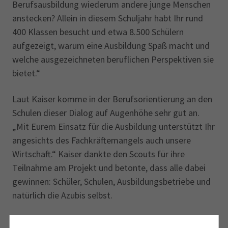
Berufsausbildung wiederum andere junge Menschen
anstecken? Allein in diesem Schuljahr habt Ihr rund
400 Klassen besucht und etwa 8.500 Schülern
aufgezeigt, warum eine Ausbildung Spaß macht und
welche ausgezeichneten beruflichen Perspektiven sie
bietet.“
Laut Kaiser komme in der Berufsorientierung an den
Schulen dieser Dialog auf Augenhöhe sehr gut an.
„Mit Eurem Einsatz für die Ausbildung unterstützt Ihr
angesichts des Fachkräftemangels auch unsere
Wirtschaft.“ Kaiser dankte den Scouts für ihre
Teilnahme am Projekt und betonte, dass alle dabei
gewinnen: Schüler, Schulen, Ausbildungsbetriebe und
natürlich die Azubis selbst.
Die bayernweite Kampagne „IHK AusbildungsScouts“