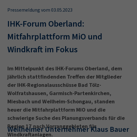
AdA
34d
Prüfungstermine
Leichte Sprache
Pressemeldung vom 03.05.2023
Wirtschaftsfachwirt
34f
Negativerklärung
IHK-Forum Oberland:
Sachkundeprüfung
Berichtsheft
AEVO
IHK regional
Mitfahrplattform MiO und
34i
Betriebswirt
Prüfbericht
Karriere
Windkraft im Fokus
Presse
Im Mittelpunkt des IHK-Forums Oberland, dem
EN
jährlich stattfindenden Treffen der Mitglieder
der IHK-Regionalausschüsse Bad Tölz-
IHK Akademie
Wolfratshausen, Garmisch-Partenkirchen,
Miesbach und Weilheim-Schongau, standen
heuer die Mitfahrplattform MiO und die
Magazin
Log-in
schwierige Suche des Planungs­verbands für die
Region 17 nach Vorranggebieten für
Weilheimer Unternehmer Klaus Bauer
Windkraftanlagen.