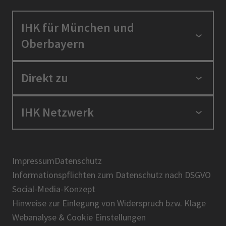
IHK für München und
Oberbayern
Standortpolitik
Direkt zu
Ausbildung und Fortbildung
Berufszugang
Positionen
IHK Netzwerk
Ratgeber
IHK in der Region
Service und Anträge
Karriere
IHK Akademie
Über uns
Presse
BIHK
Impressum
Datenschutz
IHK-Magazin
Informationspflichten zum Datenschutz nach DSGVO
DIHK
Social-Media-Konzept
AHK
Hinweise zur Einlegung von Widerspruch bzw. Klage
IHK-Standortportal Bayern
Webanalyse & Cookie Einstellungen