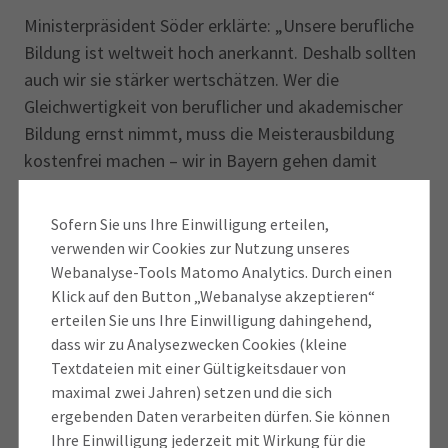
Ministerpräsident Söder erklärte: „Unsere berufliche
Bildung ist weltweit hoch anerkannt. Deshalb sollten
auch wir sie stärker wertschätzen. Wer die
Gleichwertigkeit von beruf­licher und akademischer
Bildung ernst nimmt, muss die Meisterausbildung
kostenfrei machen – wir in Bayern gehen damit
voran. Unsere Meisterinnen und Meister haben
hervorragende berufliche Perspektiven und können
Sofern Sie uns Ihre Einwilligung erteilen,
stolz auf sich sein. Herzlichen Glückwunsch!“
verwenden wir Cookies zur Nutzung unseres
Webanalyse-Tools Matomo Analytics. Durch einen
Söder und Gößl dankten auch den rund 9.000
Klick auf den Button „Webanalyse akzeptieren“
ehrenamtlichen Prüferinnen und Prüfern der IHK für
erteilen Sie uns Ihre Einwilligung dahingehend,
dass wir zu Analysezwecken Cookies (kleine
München und Oberbayern, deren Expertise und
Textdateien mit einer Gültigkeitsdauer von
Engagement in der Beruflichen Aus- und Fortbildung
maximal zwei Jahren) setzen und die sich
unverzichtbar sind. Gößl lud die Absolventen ein, ihr
ergebenden Daten verarbeiten dürfen. Sie können
Fachwissen, ihr Können und vor allem ihre
Ihre Einwilligung jederzeit mit Wirkung für die