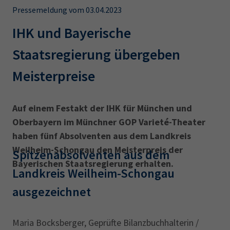
AdA
34d
Prüfungstermine
Pressemeldung vom 03.04.2023
Leichte Sprache
Wirtschaftsfachwirt
34f
Negativerklärung
IHK und Bayerische
Sachkundeprüfung
Berichtsheft
AEVO
IHK regional
Staatsregierung übergeben
34i
Betriebswirt
Prüfbericht
Karriere
Meisterpreise
Presse
Auf einem Festakt der IHK für München und
Oberbayern im Münchner GOP Varieté-Theater
EN
haben fünf Absolventen aus dem Landkreis
Weilheim-Schongau den Meisterpreis der
IHK Akademie
Spitzenabsolventen aus dem
Bayerischen Staatsregierung erhalten.
Landkreis Weilheim-Schongau
ausgezeichnet
Magazin
Log-in
Maria Bocksberger, Geprüfte Bilanzbuchhalterin /