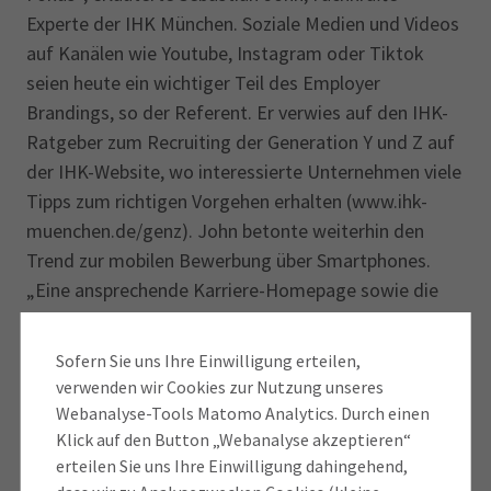
Experte der IHK München. Soziale Medien und Videos
auf Kanälen wie Youtube, Instagram oder Tiktok
seien heute ein wichtiger Teil des Employer
Brandings, so der Referent. Er verwies auf den IHK-
Ratgeber zum Recruiting der Generation Y und Z auf
der IHK-Website, wo interessierte Unterneh­men viele
Tipps zum richtigen Vorgehen erhalten (www.ihk-
muenchen.de/genz). John betonte weiterhin den
Trend zur mobilen Bewerbung über Smartphones.
„Eine ansprechende Karriere-Homepage sowie die
Möglichkeit zur Kontaktaufnahme via What’sApp
helfen, Barrieren in der Kontaktaufnahme zu jungen
Sofern Sie uns Ihre Einwilligung erteilen,
Leuten abzubauen.“
verwenden wir Cookies zur Nutzung unseres
Webanalyse-Tools Matomo Analytics. Durch einen
Impulse für ihren Erfahrungsaustausch erhielten die
Klick auf den Button „Webanalyse akzeptieren“
Ausschussmitglieder von Miriam Pittroff, People
erteilen Sie uns Ihre Einwilligung dahingehend,