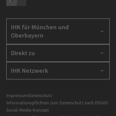
IHK für München und
Oberbayern
Standortpolitik
Direkt zu
Ausbildung und Fortbildung
Berufszugang
Positionen
IHK Netzwerk
Ratgeber
IHK in der Region
Service und Anträge
Karriere
IHK Akademie
Über uns
Presse
BIHK
Impressum
Datenschutz
IHK-Magazin
Informationspflichten zum Datenschutz nach DSGVO
DIHK
Social-Media-Konzept
AHK