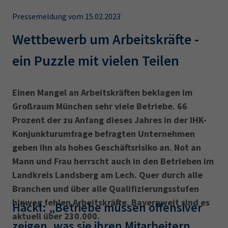
AdA
34d
Prüfungstermine
Leichte Sprache
Pressemeldung vom 15.02.2023
Wirtschaftsfachwirt
34f
Negativerklärung
Wettbewerb um Arbeitskräfte -
Sachkundeprüfung
Berichtsheft
AEVO
IHK regional
ein Puzzle mit vielen Teilen
34i
Betriebswirt
Prüfbericht
Karriere
Einen Mangel an Arbeitskräften beklagen im
Presse
Großraum München sehr viele Betriebe. 66
Prozent der zu Anfang dieses Jahres in der IHK-
EN
Konjunkturumfrage befragten Unternehmen
geben ihn als hohes Geschäftsrisiko an. Not an
IHK Akademie
Mann und Frau herrscht auch in den Betrieben im
Landkreis Landsberg am Lech. Quer durch alle
Magazin
Log-in
Branchen und über alle Qualifizierungsstufen
hinweg fehlen Arbeitskräfte. Bayernweit sind es
Häckl: „Betriebe müssen offensiver
aktuell über 230.000.
zeigen, was sie ihren Mitarbeitern