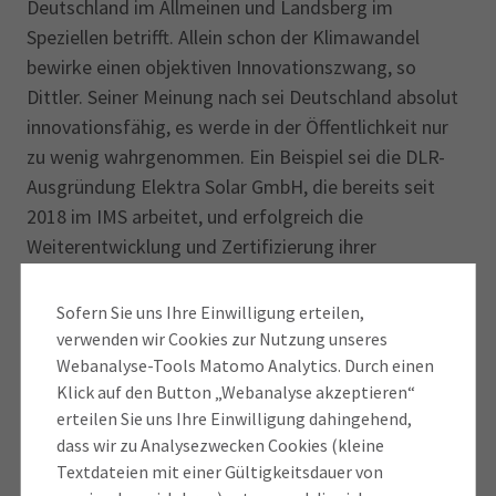
Deutschland im Allmeinen und Landsberg im
Speziellen betrifft. Allein schon der Klimawandel
bewirke einen objektiven Innovationszwang, so
Dittler. Seiner Meinung nach sei Deutschland absolut
innovationsfähig, es werde in der Öffentlichkeit nur
zu wenig wahrgenommen. Ein Beispiel sei die DLR-
Ausgrün­dung Elektra Solar GmbH, die bereits seit
2018 im IMS arbeitet, und erfolgreich die
Weiterentwicklung und Zertifizierung ihrer
Elektrosolarflugzeuge vorantreibt. Der Industrial
MakerSpace bietet Unternehmen und Freiberuflern
Sofern Sie uns Ihre Einwilligung erteilen,
Gewerbeflächen und schafft durch rollierende 12-
verwenden wir Cookies zur Nutzung unseres
Monatsverträge inklusive Betriebs- und
Webanalyse-Tools Matomo Analytics. Durch einen
Klick auf den Button „Webanalyse akzeptieren“
Servicekosten die Möglichkeit sofortiger, flexibler
erteilen Sie uns Ihre Einwilligung dahingehend,
und kostengünstiger Nutzung.
dass wir zu Analysezwecken Cookies (kleine
Textdateien mit einer Gültigkeitsdauer von
Den aktuellen Stand zur Gewerbeflächensituation im