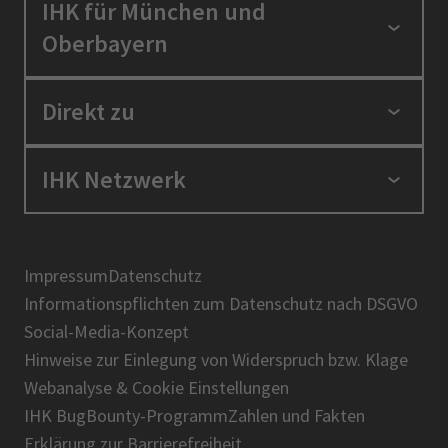
IHK für München und
Oberbayern
Standortpolitik
Direkt zu
Ausbildung und Fortbildung
Berufszugang
Positionen
IHK Netzwerk
Ratgeber
IHK in der Region
Service und Anträge
Karriere
IHK Akademie
Über uns
Presse
BIHK
Impressum
Datenschutz
IHK-Magazin
Informationspflichten zum Datenschutz nach DSGVO
DIHK
Social-Media-Konzept
AHK
Hinweise zur Einlegung von Widerspruch bzw. Klage
IHK-Standortportal Bayern
Webanalyse & Cookie Einstellungen
IHK BugBounty-Programm
Zahlen und Fakten
Erklärung zur Barrierefreiheit