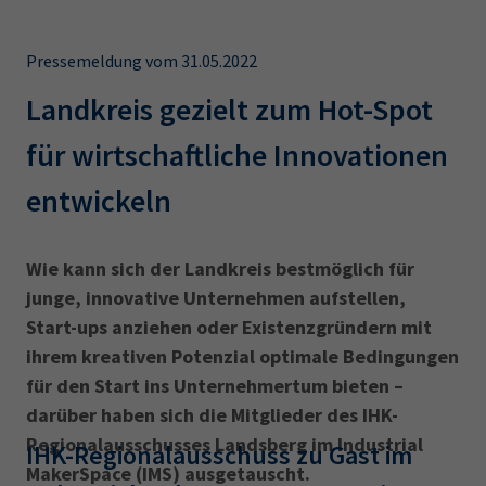
AdA
34d
Prüfungstermine
Leichte Sprache
Wirtschaftsfachwirt
34f
Negativerklärung
Pressemeldung vom 31.05.2022
Sachkundeprüfung
Berichtsheft
AEVO
IHK regional
Landkreis gezielt zum Hot-Spot
34i
Betriebswirt
Prüfbericht
für wirtschaftliche Innovationen
Karriere
entwickeln
Presse
EN
Wie kann sich der Landkreis bestmöglich für
junge, innovative Unternehmen aufstellen,
IHK Akademie
Start-ups anziehen oder Existenzgründern mit
ihrem kreativen Potenzial optimale Bedingungen
für den Start ins Unternehmertum bieten –
Magazin
Log-in
darüber haben sich die Mitglieder des IHK-
Regional­ausschusses Landsberg im Industrial
IHK-Regionalausschuss zu Gast im
MakerSpace (IMS) ausgetauscht.