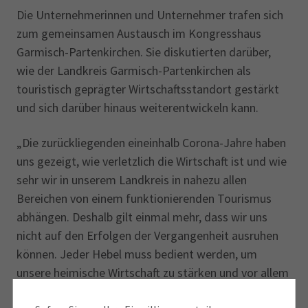
Die Unternehmerinnen und Unternehmer trafen sich
zum gemeinsamen Austausch im Kongresshaus
Garmisch-Partenkirchen. Sie diskutierten darüber,
wie der Landkreis Garmisch-Partenkirchen als
touristisch geprägter Wirtschaftsstandort gestärkt
und sich darüber hinaus weiterentwickeln kann.
„Die zurückliegenden eineinhalb Corona-Jahre haben
uns gezeigt, wie verletzlich die Wirtschaft ist und wie
sehr wir in unserem Landkreis in nahezu allen
Bereichen von einem funktionierenden Tourismus
abhängen. Deshalb gilt einmal mehr, dass wir uns
nicht auf den Erfolgen der Vergangenheit ausruhen
können. Jeder Hebel muss bedient werden, um
unsere heimische Wirtschaft zu stärken und vor allem
um Entwicklungen voranzutreiben, die die Wirtschaft