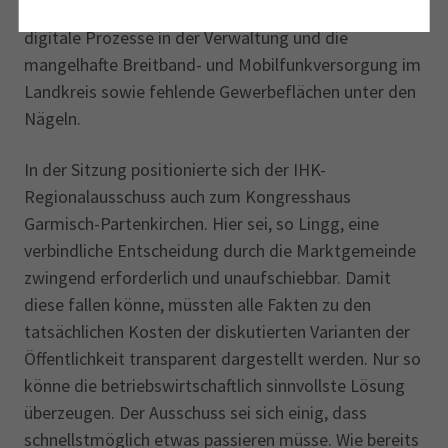
Unternehmen die überbordende Bürokratie, fehlende
digitale Prozesse in der Verwaltung und die
mangelhafte Breitband- und Mobilfunkversorgung im
Landkreis sowie fehlende Gewerbeflächen unter den
Nägeln.
In der Sitzung positionierte sich der IHK-
Regionalausschuss auch zum Kongresshaus
Garmisch-Partenkirchen. Hier sei, so Lingg, eine
verbindliche Entscheidung durch die Marktgemeinde
zwingend erforderlich und unaufschiebbar. Damit
diese fallen könne, müssten alle Fakten zu den
tatsächlichen Kosten der diskutierten Varianten der
Öffentlichkeit transparent dargestellt werden. Nur so
könne die betriebswirtschaftlich sinnvollste Lösung
überzeugen. Der Ausschuss sei sich einig, dass
schnellstmöglich etwas passieren müsse. Wie bereits