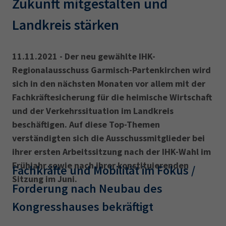
Zukunft mitgestalten und
Landkreis stärken ‎
11.11.2021 - Der neu gewählte IHK-
Regionalausschuss Garmisch-Partenkirchen wird
sich in den nächsten Monaten vor allem mit der
Fachkräfte­sicherung für die heimische Wirtschaft
und der Verkehrssituation im Landkreis
beschäftigen. Auf diese Top-Themen
verständigten sich die Ausschussmitglieder bei
ihrer ersten Arbeitssitzung nach der IHK-Wahl im
Frühjahr sowie nach ihrer konstituieren­den
Fachkräfte und Mobilität im Fokus /
Sitzung im Juni.
Forderung nach Neubau des
Kongresshauses bekräftigt ‎