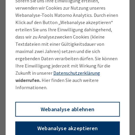
im Landkreis auf breitere Füße stellen“, erklärt Peter
Sofern Sie uns Ihre Einwilligung erteilen,
verwenden wir Cookies zur Nutzung unseres
Lingg, Vorsitzender des IHK-Regionalausschusses
Webanalyse-Tools Matomo Analytics. Durch einen
Garmisch-Partenkirchen.
Klick auf den Button „Webanalyse akzeptieren“
erteilen Sie uns Ihre Einwilligung dahingehend,
Mit konstruktiven Vorschlägen und im Dialog mit den
dass wir zu Analysezwecken Cookies (kleine
Vertretern der Kommunalpolitik und weiteren
Textdateien mit einer Gültigkeitsdauer von
Partnern möchte der Ausschuss dafür die richtigen
maximal zwei Jahren) setzen und die sich
Impulse geben. Es sei im Interesse aller, dass sich der
ergebenden Daten verarbeiten dürfen. Sie können
Wirtschaftsstandort bestmöglich für die Zukunft
Ihre Einwilligung jederzeit mit Wirkung für die
aufstelle, so Lingg weiter. „Nur so erhalten wir die
Zukunft in unserer
Datenschutzerklärung
widerrufen.
Hier finden Sie auch weitere
Arbeitsplätze und den Wohlstand in unserem
Informationen.
Landkreis.“ Sein besonderes Augenmerk wird der
Ausschuss zunächst dem akuten und weiter
zuspitzenden Fachkräftemangel und dem Thema
Webanalyse ablehnen
Mobilität widmen. Hierbei geht es speziell um die
Stärkung des öffentlichen Nahverkehrs und die
Webanalyse akzeptieren
Besucherlenkung. Darüber hinaus brennen den