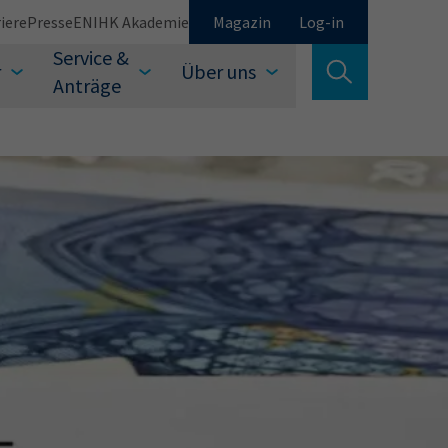
iere
Presse
EN
IHK Akademie
Magazin
Log-in
Service &
r
Über uns
Suche verlassen
Anträge
Schließen
Suchen
auswählen