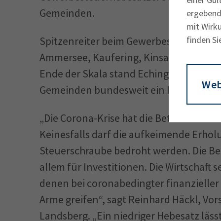
Gemeinden.
ergebende
mit Wirku
finden Si
Spitzenreiter beim Gewerbesteuerhebe
Ammersee, Kaufering, Kinsau und Prittr
Ende der Skala stand Eching am Ammerse
Web
Gemeinden bundes­weit ein Mindesthebe
„Die Corona-Krise hat die Betriebe in vi
Keinesfalls darf die aufkeimende Erho
Steuerschraube bedroht werden. Die Betr
allem für Investitionen. Die Wirtschaf
denen bei coronabedingter finanzieller
Arme greifen“, sagt Reinhard Häckl, Vo
Landsberg. „Ein niedriger Hebesatz läs