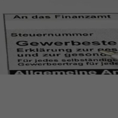
ermine
erichtsheft