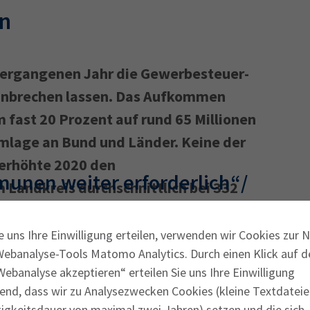
n
 vergangenen Jahr die Gewerbesteuer­
inbrechen lassen. Das Aufkommen
fast 20 Prozent auf rund 65 Millionen
mlage an Bund und Länder. Keine der
erhöhte 2020 den
unen weiter erforderlich“/
 Landkreis durchschnittlich bei 332
egangen
für München und Oberbayern.
e uns Ihre Einwilligung erteilen, verwenden wir Cookies zur 
Webanalyse-Tools Matomo Analytics. Durch einen Klick auf d
ts-Hebesatz unverändert bei 335 Prozent.
ebanalyse akzeptieren“ erteilen Sie uns Ihre Einwilligung
en erhöhten im Vergleich zu 2019 ihre
end, dass wir zu Analysezwecken Cookies (kleine Textdateie
s Hebesatzes gab es nur in zwei
tigkeitsdauer von maximal zwei Jahren) setzen und die sich