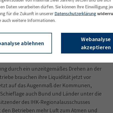
n Daten verarbeiten dürfen. Sie können Ihre Einwilligung je
ng für die Zukunft in unserer
Datenschutzerklärung
widerru
e auch weitere Informationen.
satz waren 2020 die Gemeinden Dießen am
iching mit jeweils 380 Prozent Am anderen
e mit 270 Prozent. Gesetzlich ist den
Webanalyse
analyse ablehnen
satz von 200 Prozent vorgeschrieben.
akzeptieren
elen Branchen äußerst stark belastet.
lung durch ein unzeitgemäßes Drehen an der
iebe brauchen ihre Liquidität jetzt vor
t setzt auf das Augenmaß der Kommunen,
 Schieflage auch Bund und Länder unter die
rsitzender des IHK-Regionalausschusses
st den Betrieben mehr Luft zum Atmen und