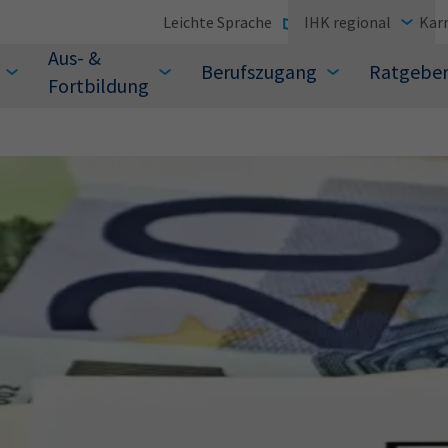
Leichte Sprache
IHK regional
Karr
Aus- &
Berufszugang
Ratgebe
Fortbildung
suchen Sie?
Sie auch aus den meistgesuchten Begriffen vor