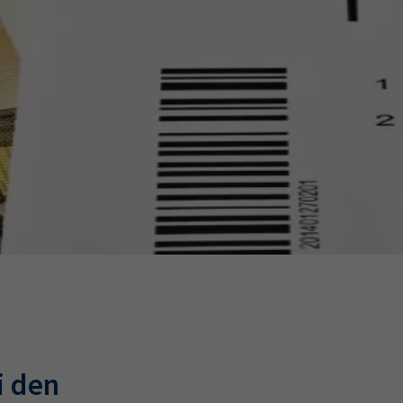
Ausbildungsvertrag
Fachwirt
AdA
34d
Prüfungst
chwirt
34f
Negativerklärung
Sachkundeprüfung
B
Betriebswirt
Prüfbericht
i den