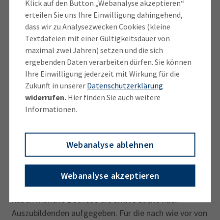
Schulabgänger auch eine Ausbildung antritt.“
Klick auf den Button „Webanalyse akzeptieren“
erteilen Sie uns Ihre Einwilligung dahingehend,
dass wir zu Analysezwecken Cookies (kleine
Die Zahl der Bewerber um die freien
Textdateien mit einer Gültigkeitsdauer von
Ausbildungsplätze ist allerdings im Vergleich zu 2020
maximal zwei Jahren) setzen und die sich
mit über 29 Prozent stark eingebrochen, so die Daten
ergebenden Daten verarbeiten dürfen. Sie können
der Arbeitsagentur. Bei der Anzahl der angebotenen
Ihre Einwilligung jederzeit mit Wirkung für die
Lehrstellen verbuchte sie ein Minus von über acht
Zukunft in unserer
Datenschutzerklärung
Prozent. Die Angaben beziehen sich dabei auf alle
widerrufen.
Hier finden Sie auch weitere
Bereiche des Ausbildungsstellenmarkts, der neben
Informationen.
dem IHK-Bereich (Betriebe in Industrie, Handel und
Dienstleistungen) auch das Handwerk, die freien
Webanalyse ablehnen
Berufe und den öffentlichen Dienst umfasst.
„Nachdem im vergangenen Ausbildungsjahr
Webanalyse akzeptieren
unzählige Lehrstellen unbesetzt geblieben sind,
haben manche Betriebe die aktive Suche nach
Auszubildenden aufgegeben. Für die nach wie vor von