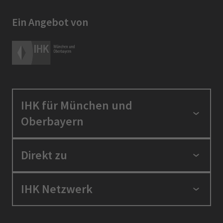
Ein Angebot von
IHK für München und
Oberbayern
Standortpolitik
Direkt zu
Ausbildung und Fortbildung
Berufszugang
Positionen
IHK Netzwerk
Ratgeber
IHK in der Region
Service und Anträge
Karriere
IHK Akademie