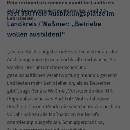
Rein rechnerisch kommen damit im Landkreis
auf jeden unversorgten Bewerber rund 2,5
Fast 350 freie Ausbildungsplätze im
Lehrstellen.
Landkreis / Waßmer: „Betriebe
wollen ausbilden!“‎
„Unsere Ausbildungsbetriebe setzen weiter auf die
Ausbildung von eigenem Fachkräfte­nachwuchs. Sie
werden ihrer unternehmerischen und
gesellschaftlichen Verantwortung mehr als gerecht
und bieten mehr Lehrstellen an, als es Bewerber
gibt“, sagt Renate Waßmer, Vorsitzende des IHK-
Regionalausschusses Bad Tölz-Wolfratshausen.
Durch die Corona-Pandemie seien heuer wie auch im
Vorjahr nahezu alle Maßnahmen zur Berufs­
orientierung ausgefallen. Schnupperpraktika,
Ausbildungsmessen und persönliche