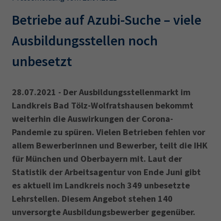
AdA
34d
Prüfungstermine
Leichte Sprache
Betriebe auf Azubi-Suche – viele
Wirtschaftsfachwirt
34f
Negativerklärung
Ausbildungsstellen noch
Sachkundeprüfung
Berichtsheft
AEVO
IHK regional
unbesetzt
34i
Betriebswirt
Prüfbericht
Karriere
28.07.2021 - Der Ausbildungsstellenmarkt im
Presse
Landkreis Bad Tölz-Wolfratshausen bekommt
weiterhin die Auswirkungen der Corona-
EN
Pandemie zu spüren. Vielen Betrieben fehlen vor
allem Bewerberinnen und Bewerber, teilt die IHK
IHK Akademie
für München und Oberbayern mit. Laut der
Statistik der Arbeitsagentur von Ende Juni gibt
Magazin
Log-in
es aktuell im Landkreis noch 349 unbesetzte
Lehrstellen. Diesem Angebot stehen 140
unversorgte Ausbildungsbewerber gegenüber.