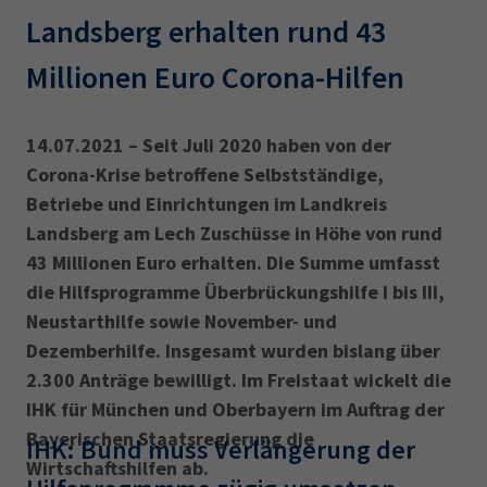
AdA
34d
Prüfungstermine
Landsberg erhalten rund 43
Leichte Sprache
Wirtschaftsfachwirt
34f
Negativerklärung
Millionen Euro Corona-Hilfen ‎
Sachkundeprüfung
Berichtsheft
AEVO
IHK regional
34i
Betriebswirt
Prüfbericht
14.07.2021 – Seit Juli 2020 haben von der
Karriere
Corona-Krise betroffene Selbstständige,
Betriebe und Einrichtungen im Landkreis
Presse
Landsberg am Lech Zuschüsse in Höhe von rund
43 Millionen Euro erhalten. Die Summe umfasst
EN
die Hilfsprogramme Überbrückungshilfe I bis III,
Neustarthilfe sowie November- und
IHK Akademie
Dezemberhilfe. Insgesamt wurden bislang über
2.300 Anträge bewilligt. Im Freistaat wickelt die
Magazin
Log-in
IHK für München und Oberbayern im Auftrag der
Bayerischen Staatsregierung die
IHK: Bund muss Verlängerung der
Wirtschaftshilfen ab.