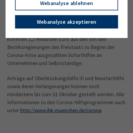
Webanalyse ablehnen
Unternehmen überbrücken hilft.“
Webanalyse akzeptieren
Insgesamt hat die IHK München bayernweit 6,2
Milliarden Euro an Wirtschaftshilfen ausgezahlt. Dazu
kommen 2,2 Milliarden Euro aus den von den
Bezirksregierungen des Freistaats zu Beginn der
Corona-Krise ausgezahlten Soforthilfen an
Unternehmen und Selbstständige.
Anträge auf Überbrückungshilfe III und Neustarthilfe
sowie deren Verlängerungen können noch
mindestens bis zum 31.Oktober gestellt werden. Alle
Informationen zu den Corona-Hilfsprogrammen auch
unter
http://www.ihk-muenchen.de/corona