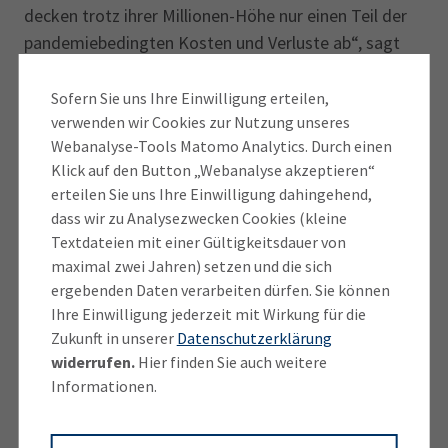
decken trotz ihrer Millionen-Höhe nur einen Teil der
pandemie­bedingten Kosten und Verluste ab“, sagt
Reinhard Häckl, Vorsitzender des IHK-
Regionalausschusses Landsberg am Lech. „Während
Sofern Sie uns Ihre Einwilligung erteilen,
verwenden wir Cookies zur Nutzung unseres
die meisten Betriebe nun endlich wieder voll
Webanalyse-Tools Matomo Analytics. Durch einen
durchstarten können, sind Branchen wie die
Klick auf den Button „Webanalyse akzeptieren“
Veranstaltungs­wirtschaft und Gastronomie sowie
erteilen Sie uns Ihre Einwilligung dahingehend,
deren Dienstleister und Zulieferer nach wie vor von
dass wir zu Analysezwecken Cookies (kleine
Schließungen und Einschränkungen betroffen. Sie
Textdateien mit einer Gültigkeitsdauer von
benötigen auch weiterhin Unterstützung. Die
maximal zwei Jahren) setzen und die sich
Verlängerung der Überbrückungshilfe III plus und der
ergebenden Daten verarbeiten dürfen. Sie können
Neustarthilfe plus bis Ende September ist deshalb ein
Ihre Einwilligung jederzeit mit Wirkung für die
Zukunft in unserer
Datenschutzerklärung
wichtiges Signal an die Betriebe, durchzuhalten. Der
widerrufen.
Hier finden Sie auch weitere
Bund muss jetzt so schnell wie möglich die dafür
Informationen.
notwendigen Antrags- und Bearbeitungs­plattformen
bereit stellen, damit dieses Geld schnell ankommt
und die fortdauernde Durststrecke für diese