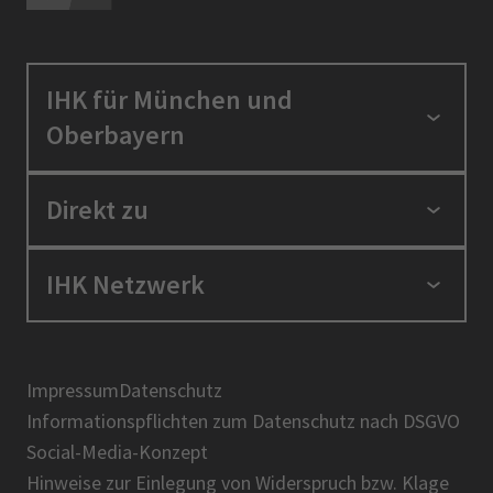
IHK für München und
Oberbayern
Standortpolitik
Direkt zu
Ausbildung und Fortbildung
Berufszugang
Positionen
IHK Netzwerk
Ratgeber
IHK in der Region
Service und Anträge
Karriere
IHK Akademie
Über uns
Presse
BIHK
Impressum
Datenschutz
IHK-Magazin
Informationspflichten zum Datenschutz nach DSGVO
DIHK
Social-Media-Konzept
AHK
Hinweise zur Einlegung von Widerspruch bzw. Klage