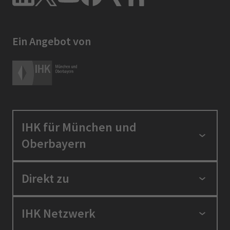
Ein Angebot von
IHK für München und
Oberbayern
Standortpolitik
Direkt zu
Ausbildung und Fortbildung
Berufszugang
Positionen
IHK Netzwerk
Ratgeber
IHK in der Region