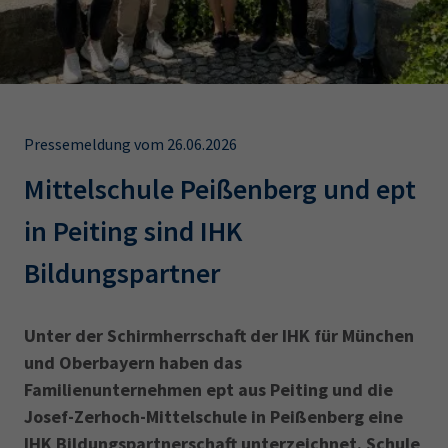
AdA
34d
Prüfungstermine
Leichte Sprache
Wirtschaftsfachwirt
34f
Negativerklärung
Sachkundeprüfung
Berichtsheft
AEVO
IHK regional
34i
Betriebswirt
Prüfbericht
Karriere
Pressemeldung vom 26.06.2026
Mittelschule Peißenberg und ept
Presse
in Peiting sind IHK
EN
Bildungspartner
IHK Akademie
Unter der Schirmherrschaft der IHK für München
und Oberbayern haben das
Magazin
Log-in
Familienunternehmen ept aus Peiting und die
Josef-Zerhoch-Mittelschule in Peißenberg eine
IHK Bildungspartnerschaft unterzeichnet. Schule