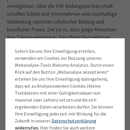
ermöglichen. Über die IHK Bildungspartnerschaft
schaffen Schule und Unternehmen eine nachhaltige
Verbindung zwischen schulischer Bildung und
beruflicher Praxis. Ziel ist es, dass junge Menschen
ihre Talente entdecken, berufliche Perspektiven
aufgezeigt bekommen und dadurch im Übergang
Sofern Sie uns Ihre Einwilligung erteilen,
von der Schule in Ausbildung und Beruf aktiv
verwenden wir Cookies zur Nutzung unseres
unterstützt werden. Durch Betriebsbesichtigungen,
Webanalyse-Tools Matomo Analytics. Durch einen
Praktika, Expertenvorträge sowie gemeinsame
Klick auf den Button „Webanalyse akzeptieren“
Projekte lernen die Schülerinnen und Schüler
erteilen Sie uns Ihre Einwilligung dahingehend,
moderne Berufsbilder und betriebliche Abläufe aus
dass wir zu Analysezwecken Cookies (kleine
erster Hand kennen. Gleichzeitig stärkt die
Textdateien mit einer Gültigkeitsdauer von
Partnerschaft wichtige Kompetenzen wie
maximal zwei Jahren) setzen und die sich
ergebenden Daten verarbeiten dürfen. Sie können
Eigenverantwortung, Teamfähigkeit und
Ihre Einwilligung jederzeit mit Wirkung für die
Berufsorientierung. Gemeinsam mit ept eröffnen wir
Zukunft in unserer
Datenschutzerklärung
unseren Schülerinnen und Schülern wertvolle
widerrufen.
Hier finden Sie auch weitere