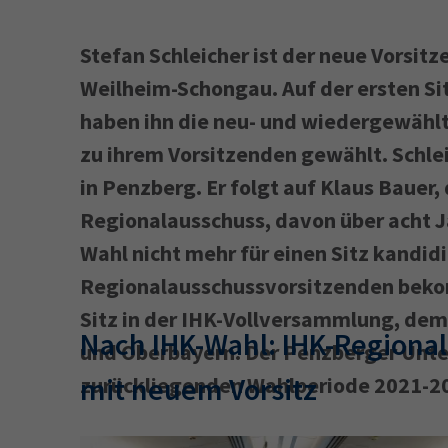
Stefan Schleicher ist der neue Vorsi
Weilheim-Schongau. Auf der ersten Si
haben ihn die neu- und wiedergewähl
zu ihrem Vorsitzenden gewählt. Schlei
in Penzberg. Er folgt auf Klaus Bauer,
Regionalausschuss, davon über acht Ja
Wahl nicht mehr für einen Sitz kandidi
Regionalausschussvorsitzenden bek
Sitz in der IHK-Vollversammlung, de
Nach IHK-Wahl: IHK-Regiona
und Oberbayern. Der Penzberger Unte
mit neuem Vorsitz
zurückliegenden Wahlperiode 2021-20