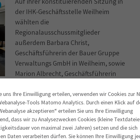
Auf ihrer konstituierenden Sitzung in
der IHK-Geschäftsstelle Weilheim
wählten die
Regionalausschussmitglieder
außerdem Barbara Christ,
Geschäftsführerin der Bauer Gruppe
Verwaltungs GmbH in Weilheim, sowie
Marion Albrecht, Geschäftsführerin
n
der Oberland Gastronomie GmbH in
Schongau, zu stellvertretenden
e uns Ihre Einwilligung erteilen, verwenden wir Cookies zur 
Webanalyse-Tools Matomo Analytics. Durch einen Klick auf d
 in der vergangenen Wahlperiode dem IHK-
ebanalyse akzeptieren“ erteilen Sie uns Ihre Einwilligung
ewählten Mitgliedern. Die neue
end, dass wir zu Analysezwecken Cookies (kleine Textdateie
tigkeitsdauer von maximal zwei Jahren) setzen und die sich
n Daten verarbeiten dürfen. Sie können Ihre Einwilligung je