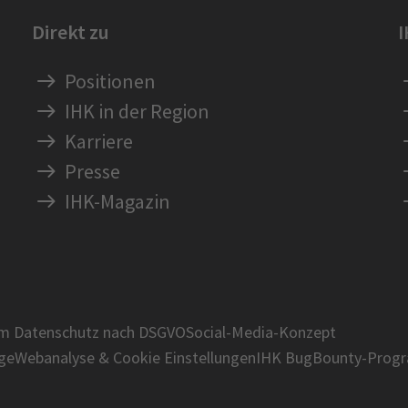
Direkt zu
Positionen
IHK in der Region
Karriere
Presse
IHK-Magazin
um Datenschutz nach DSGVO
Social-Media-Konzept
age
Webanalyse & Cookie Einstellungen
IHK BugBounty-Prog