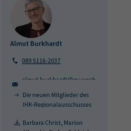
Almut Burkhardt
089 5116-2037
almut.burkhardt@muench
en.ihk.de
Die neuen Mitglieder des
IHK-Regionalausschusses
IHK-Wahl 2026
Barbara Christ, Marion