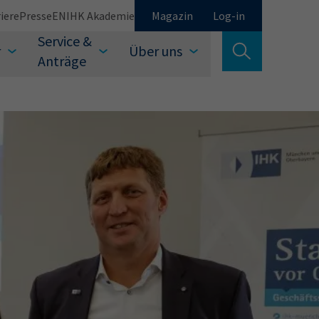
iere
Presse
EN
IHK Akademie
Magazin
Log-in
Service &
r
Über uns
Suche verlassen
Anträge
Schließen
Suchen
auswählen