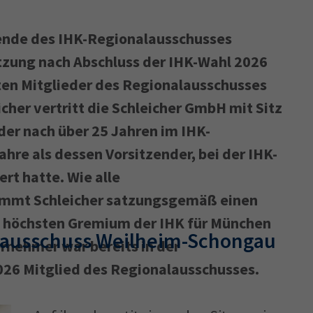
tzende des IHK-Regionalausschusses
tzung nach Abschluss der IHK-Wahl 2026
ten Mitglieder des Regionalausschusses
cher vertritt die Schleicher GmbH mit Sitz
 der nach über 25 Jahren im IHK-
hre als dessen Vorsitzender, bei der IHK-
ert hatte. Wie alle
ommt Schleicher satzungsgemäß einen
m höchsten Gremium der IHK für München
lausschuss Weilheim-Schongau
rnehmer war bereits in der
26 Mitglied des Regionalausschusses.