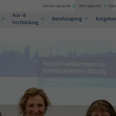
Leichte Sprache
IHK regional
Karr
Aus- &
Berufszugang
Ratgebe
Fortbildung
suchen Sie?
Sie auch aus den meistgesuchten Begriffen vor