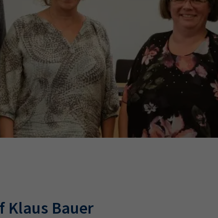
Ausbildungsvertrag
Fachwirt
AdA
34d
Prüfungst
chwirt
34f
Negativerklärung
Sachkundeprüfung
B
Betriebswirt
Prüfbericht
uf Klaus Bauer