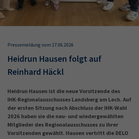
AdA
34d
Prüfungstermine
Leichte Sprache
Wirtschaftsfachwirt
34f
Negativerklärung
Sachkundeprüfung
Berichtsheft
AEVO
IHK regional
34i
Betriebswirt
Prüfbericht
Karriere
Pressemeldung vom 17.06.2026
Heidrun Hausen folgt auf
Presse
Reinhard Häckl
EN
Heidrun Hausen ist die neue Vorsitzende des
IHK Akademie
IHK-Regionalausschusses Landsberg am Lech. Auf
der ersten Sitzung nach Abschluss der IHK-Wahl
Magazin
Log-in
2026 haben sie die neu- und wiedergewählten
Mitglieder des Regionalausschusses zu ihrer
Vorsitzenden gewählt. Hausen vertritt die DELO