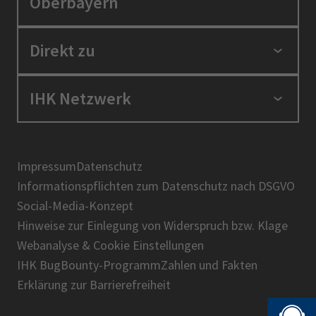
Oberbayern
Standortpolitik
Direkt zu
Ausbildung und Fortbildung
Berufszugang
Positionen
IHK Netzwerk
Ratgeber
IHK in der Region
Service und Anträge
Karriere
IHK Akademie
Über uns
Presse
BIHK
Impressum
Datenschutz
IHK-Magazin
Informationspflichten zum Datenschutz nach DSGVO
DIHK
Social-Media-Konzept
AHK
Hinweise zur Einlegung von Widerspruch bzw. Klage
IHK-Standortportal Bayern
Webanalyse & Cookie Einstellungen
IHK BugBounty-Programm
Zahlen und Fakten
Erklärung zur Barrierefreiheit