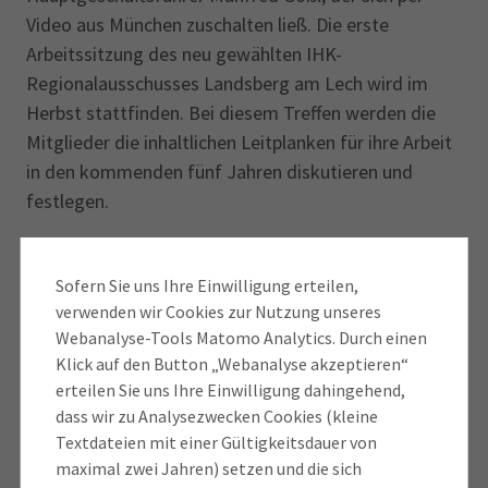
Video aus München zuschalten ließ. Die erste
Arbeitssitzung des neu gewählten IHK-
Regionalausschusses Landsberg am Lech wird im
Herbst stattfinden. Bei diesem Treffen werden die
Mitglieder die inhaltlichen Leitplanken für ihre Arbeit
in den kommenden fünf Jahren diskutieren und
festlegen.
Zur IHK-Wahl 2026 waren im Landkreis Landsberg am
Lech zwischen dem 13. April und 11. Mai über 10.000
Sofern Sie uns Ihre Einwilligung erteilen,
verwenden wir Cookies zur Nutzung unseres
Unternehmen aufgerufen, die 17 Sitze im IHK-
Webanalyse-Tools Matomo Analytics. Durch einen
Regionalausschuss zu vergeben. Neun Kandidierende
Klick auf den Button „Webanalyse akzeptieren“
zogen erstmals in den Ausschuss ein. Acht bisherige
erteilen Sie uns Ihre Einwilligung dahingehend,
Mitglieder, die erneut kandidiert hatten, wurden
dass wir zu Analysezwecken Cookies (kleine
wiedergewählt. Um die Wirtschaftsstruktur der
Textdateien mit einer Gültigkeitsdauer von
Region repräsentativ abzubilden, kommen vier
maximal zwei Jahren) setzen und die sich