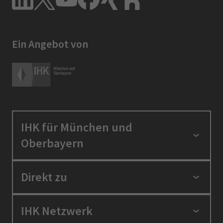
Ein Angebot von
IHK für München und
Oberbayern
Standortpolitik
Direkt zu
Ausbildung und Fortbildung
Berufszugang
Positionen
IHK Netzwerk
Ratgeber