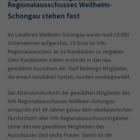
AdA
34d
Prüfungstermine
Regionalausschusses Weilheim-
Leichte Sprache
Wirtschaftsfachwirt
34f
Negativerklärung
Schongau stehen fest
Sachkundeprüfung
Berichtsheft
AEVO
IHK regional
Im Landkreis Weilheim-Schongau waren rund 10.000
34i
Betriebswirt
Prüfbericht
Unternehmen aufgerufen, 15 Sitze im IHK-
Karriere
Regionalausschuss an 24 Kandidaten zu vergeben.
Presse
Zehn Kandidaten ziehen erstmals in den neu
gewählten Ausschuss ein. Fünf bisherige Mitglieder,
EN
die erneut kandidiert hatten, wurden wiedergewählt.
Der Altersdurchschnitt der gewählten Mitglieder des
IHK Akademie
IHK-Regionalausschusses Weilheim-Schongau
entspricht mit 49 Jahren genau dem oberbayerischen
Magazin
Log-in
Durchschnitt aller IHK-Regionalausschussmitglieder.
Unter den neu gewählten Mitgliedern des
Ausschusses sind sechs Frauen. Damit ist der