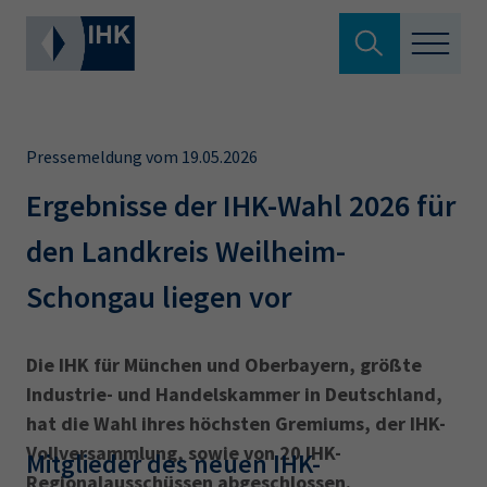
Suche verlassen
Standortpolitik
Wonach suchen Sie?
Pressemeldung vom 19.05.2026
Aus- & Fortbildung
Ergebnisse der IHK-Wahl 2026 für
den Landkreis Weilheim-
Berufszugang
Suchen
Schongau liegen vor
Ratgeber
Hier können Sie auch aus den meistgesuchten
Die IHK für München und Oberbayern, größte
Service & Anträge
Begriffen vorauswählen
Industrie- und Handelskammer in Deutschland,
hat die Wahl ihres höchsten Gremiums, der IHK-
Über uns
Vollversammlung, sowie von 20 IHK-
34a
34c
Ausbildungsvertrag
Fachwirt
Mitglieder des neuen IHK-
Regionalausschüssen abgeschlossen.