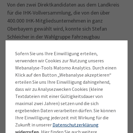
Von den zwei Direktkandidaten aus dem Landkreis
für die IHK-Vollversammlung, die von den über
400.000 IHK-Mitgliedsunternehmen in ganz
Oberbayern gewählt wird, konnte sich Stefan
Schleicher in der Wahlgruppe Fahrzeugbau
durchsetzen. Die IHK-Vollversammlung wählt am 8.
Juli ihr neues Präsidium.
Sofern Sie uns Ihre Einwilligung erteilen,
verwenden wir Cookies zur Nutzung unseres
Insgesamt kandidierten in Oberbayern rund 650
Webanalyse-Tools Matomo Analytics. Durch einen
Klick auf den Button „Webanalyse akzeptieren“
Vertreter aus der Wirtschaft für mehr als 400
erteilen Sie uns Ihre Einwilligung dahingehend,
ehrenamtliche Mandate, darunter 350 Sitze in den 20
dass wir zu Analysezwecken Cookies (kleine
IHK-Regionalausschüssen. Die IHK-Wahl findet alle
Textdateien mit einer Gültigkeitsdauer von
fünf Jahre statt.
maximal zwei Jahren) setzen und die sich
ergebenden Daten verarbeiten dürfen. Sie können
Die IHK ist die gesetzliche Vertretung der
Ihre Einwilligung jederzeit mit Wirkung für die
gewerblichen Wirtschaft. Die Aufgabe der IHK ist es,
Zukunft in unserer
Datenschutzerklärung
das Gesamtinteresse der Gewerbetreibenden
widerrufen.
Hier finden Sie auch weitere