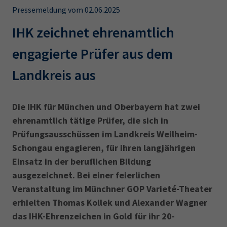
AdA
34d
Prüfungstermine
Pressemeldung vom 02.06.2025
Leichte Sprache
Wirtschaftsfachwirt
34f
Negativerklärung
IHK zeichnet ehrenamtlich
Sachkundeprüfung
Berichtsheft
AEVO
IHK regional
engagierte Prüfer aus dem
34i
Betriebswirt
Prüfbericht
Karriere
Landkreis aus
Presse
Die IHK für München und Oberbayern hat zwei
ehrenamtlich tätige Prüfer, die sich in
EN
Prüfungsausschüssen im Landkreis Weilheim-
Schongau engagieren, für ihren langjährigen
IHK Akademie
Einsatz in der beruflichen Bildung
ausgezeichnet. Bei einer feierlichen
Magazin
Log-in
Veranstaltung im Münchner GOP Varieté-Theater
erhielten Thomas Kollek und Alexander Wagner
das IHK-Ehrenzeichen in Gold für ihr 20-