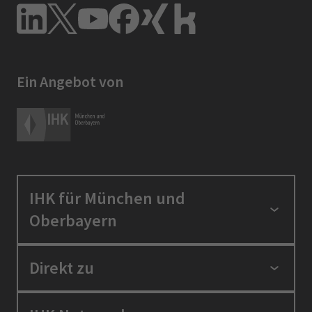
Ein Angebot von
IHK für München und
Oberbayern
Standortpolitik
Direkt zu
Ausbildung und Fortbildung
Berufszugang
Positionen