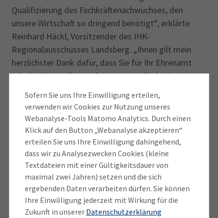
Qualifizierung des Fachkräftenachwuchses, den
unsere Wirtschaft so dringend benötigt“, erklärte
Reinhard Häckl, Vorsitzender des IHK-
Regionalausschusses Landsberg. „Ihnen gilt mein
herzlichster Dank dafür, dass Sie für Ihr Ehrenamt
mit das Wertvollste einbringen, was Sie besitzen,
nämlich Ihre Zeit. Ohne Ihr Engagement könnte das
Sofern Sie uns Ihre Einwilligung erteilen,
Prüfungssystem in unserer beruflichen Bildung nicht
verwenden wir Cookies zur Nutzung unseres
funktionieren. Als Expertinnen und Experten aus der
Webanalyse-Tools Matomo Analytics. Durch einen
Praxis sind Sie unverzichtbar, denn nur Sie können
Klick auf den Button „Webanalyse akzeptieren“
aufgrund Ihrer Expertise die Leistungen der Prüflinge
erteilen Sie uns Ihre Einwilligung dahingehend,
dass wir zu Analysezwecken Cookies (kleine
adäquat beurteilen. Mit Ihrer anspruchsvollen
Textdateien mit einer Gültigkeitsdauer von
Tätigkeit und der verantwortungsvollen Ausübung
maximal zwei Jahren) setzen und die sich
Ihres Ehrenamts garantieren Sie die hohe Qualität
ergebenden Daten verarbeiten dürfen. Sie können
unserer Aus- und Fortbildungen.“
Ihre Einwilligung jederzeit mit Wirkung für die
Zukunft in unserer
Datenschutzerklärung