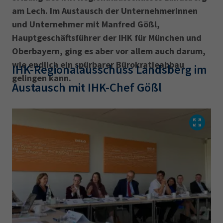
am Lech. Im Austausch der Unternehmerin­nen
und Unternehmer mit Manfred Gößl,
Hauptgeschäftsführer der IHK für München und
Oberbayern, ging es aber vor allem auch darum,
wie endlich ein spürbarer Bürokratieabbau
IHK-Regionalausschuss Landsberg im
gelingen kann.
Austausch mit IHK-Chef Gößl