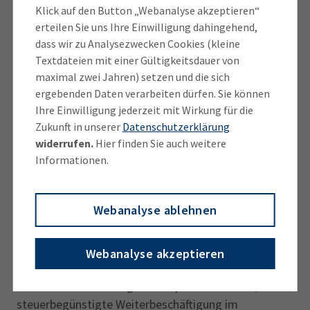
Antwortenden geben der Bürokratie die Schuld dafür.
Klick auf den Button „Webanalyse akzeptieren“
Gößls Forderung lautete entsprechend, die neue
erteilen Sie uns Ihre Einwilligung dahingehend,
Bundesregierung in Sachen Bürokratie besonders in
dass wir zu Analysezwecken Cookies (kleine
Textdateien mit einer Gültigkeitsdauer von
die Pflicht zu nehmen: „Gerade weil die Kanzlerwahl
maximal zwei Jahren) setzen und die sich
erst im zweiten Versuch geklappt hat, müssen die
ergebenden Daten verarbeiten dürfen. Sie können
ersten 100 Tage spürbare Aufbruchsignale für einen
Ihre Einwilligung jederzeit mit Wirkung für die
Vertrauensaufbau senden. Wenn wir die jahrelange
Zukunft in unserer
Datenschutzerklärung
Dauerstagnation hinter uns lassen wollen, brauchen
widerrufen.
Hier finden Sie auch weitere
wir zuallererst den Abbau von Bürokratie und radikale
Informationen.
Maßnahmen zur Planungs- und
Genehmigungsbeschleunigung. Aber auch die
Webanalyse ablehnen
degressive Abschreibung für
Ausrüstungsinvestitionen rückwirkend zum
Jahresbeginn, die Senkung des Strompreises um 5
Webanalyse akzeptieren
Cent je Kilowattstunde, der Beschluss zur
stufenweisen Senkung der Körperschaftsteuer, die
steuerbegünstigte Weiterbeschäftigung im