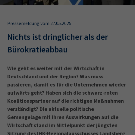
AdA
34d
Prüfungstermine
Leichte Sprache
Wirtschaftsfachwirt
34f
Negativerklärung
Pressemeldung vom 27.05.2025
Sachkundeprüfung
Berichtsheft
AEVO
IHK regional
Nichts ist dringlicher als der
34i
Betriebswirt
Prüfbericht
Karriere
Bürokratieabbau
Presse
Wie geht es weiter mit der Wirtschaft in
EN
Deutschland und der Region? Was muss
passieren, damit es für die Unternehmen wieder
IHK Akademie
aufwärts geht? Haben sich die schwarz-roten
Koalitionspartner auf die richtigen Maßnahmen
verständigt? Die aktuelle politische
Magazin
Log-in
Gemengelage mit ihren Auswirkungen auf die
Wirtschaft stand im Mittelpunkt der jüngsten
Sitzung des IHK-Regionalausschusses Landsberg