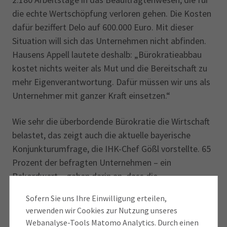
die echte Wertschöpfung verloren gehen. Die Kosten
dafür beziffert Delo auf 600.000 Euro. Mit dieser
Situation will sich das Unternehmen nicht abfinden.
Hausens Appell lautete deshalb: „Bürokratieabbau
kostet nichts weiter als Mut und die Bereitschaft zu
mehr Eigenverantwortung. Dafür müssen wir uns als
Unterneh­mer mit ganzer Kraft einsetzen.“
Wie sehr die überbordende Bürokratie die Wirtschaft
belastet, das zeigt auch die aktuelle bayerische
Konjunkturumfrage, die IHK-Chef Gößl vorstellte. 65
Prozent der befragten Unternehmen – ein
Rekordwert – gaben darin an, dass die
wirtschaftspolitischen Rahmenbedingungen mit das
Sofern Sie uns Ihre Einwilligung erteilen,
größte Risiko für ihre Geschäftstätigkeit in den
verwenden wir Cookies zur Nutzung unseres
kommenden zwölf Monaten darstellen. Die meisten
Webanalyse-Tools Matomo Analytics. Durch einen