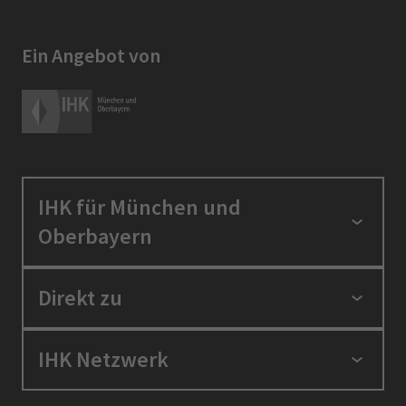
Ein Angebot von
IHK für München und
Oberbayern
Standortpolitik
Direkt zu
Ausbildung und Fortbildung
Berufszugang
Positionen
IHK Netzwerk
Ratgeber
IHK in der Region