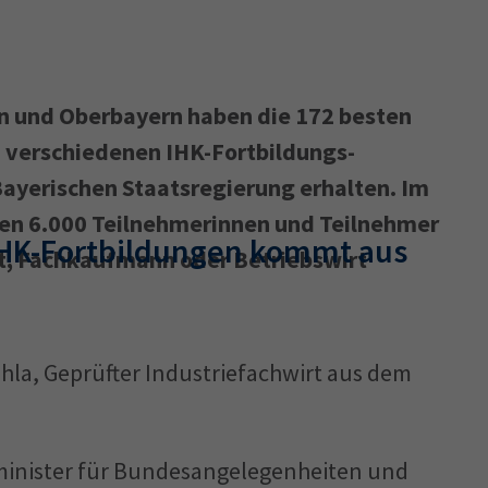
n und Oberbayern haben die 172 besten
 verschiedenen IHK-Fortbildungs­
Bayerischen Staatsregierung erhalten. Im
ten 6.000 Teilnehmerinnen und Teilnehmer
 IHK-Fortbildungen kommt aus
rt, Fachkaufmann oder Betriebswirt
hla, Geprüfter Industriefachwirt aus dem
sminister für Bundesangelegenheiten und