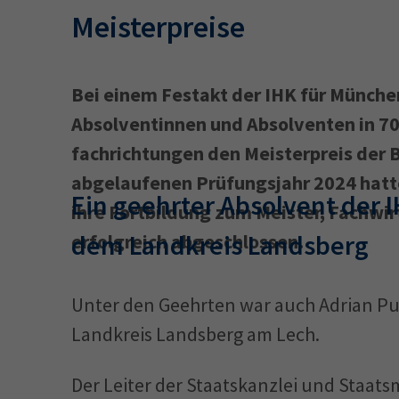
Meisterpreise
Bei einem Festakt der IHK für Münche
Absolventinnen und Absolventen in 70
fachrichtungen den Meisterpreis der 
abgelau­fenen Prüfungsjahr 2024 hat
Ein geehrter Absolvent der
ihre Fortbildung zum Meister, Fachwi
dem Landkreis Landsberg
erfolgreich abgeschlossen.
Unter den Geehrten war auch Adrian Pu
Landkreis Landsberg am Lech.
Der Leiter der Staatskanzlei und Staat