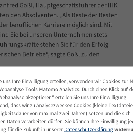
anfred Gößl, Hauptgeschäftsführer der IHK
en den Absolventen. „Als Beste der Besten
der beruflichen Karriere möglich sind. Mit
ind Sie bei unseren Unternehmen stets
 Führungskräfte stehen Sie für den Erfolg
rischen Betriebe“, sagte Gößl zu den
preisfeier würdigt die besonderen Erfolge
e uns Ihre Einwilligung erteilen, verwenden wir Cookies zur 
Webanalyse-Tools Matomo Analytics. Durch einen Klick auf d
 ihren Fortbildungsprüfungen. Die
ebanalyse akzeptieren“ erteilen Sie uns Ihre Einwilligung
r die Bedeutung der beruflichen Bildung
end, dass wir zu Analysezwecken Cookies (kleine Textdateie
. Die Preisträger stehen mit ihrem Wissen
tigkeitsdauer von maximal zwei Jahren) setzen und die sich
n Unternehmen ganz hoch im Kurs und sind
n Daten verarbeiten dürfen. Sie können Ihre Einwilligung je
ie erfolgreiche wirtschaftliche Zukunft
ng für die Zukunft in unserer
Datenschutzerklärung
widerru