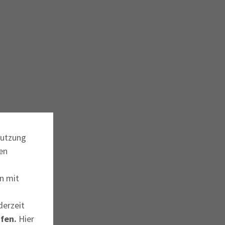
Nutzung
en
n mit
derzeit
fen.
Hier