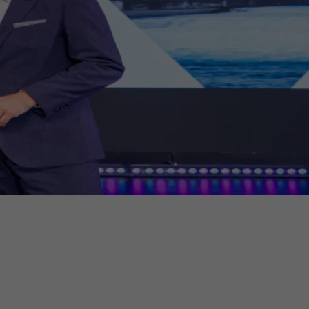
ermine
erichtsheft