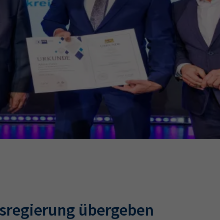
Ausbildungsvertrag
Fachwirt
AdA
34d
Prüfungst
chwirt
34f
Negativerklärung
Sachkundeprüfung
B
Betriebswirt
Prüfbericht
tsregierung übergeben