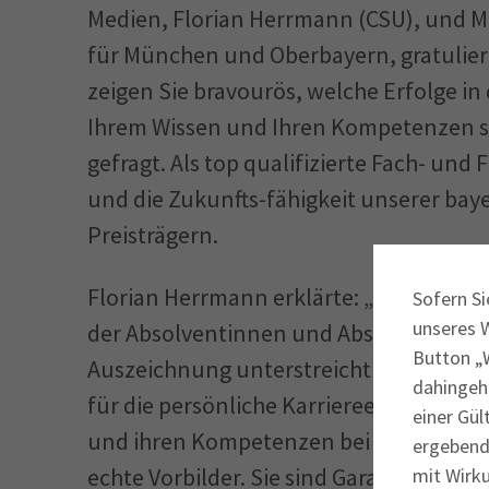
Medien, Florian Herrmann (CSU), und M
für München und Oberbayern, gratuliert
zeigen Sie bravourös, welche Erfolge in 
Ihrem Wissen und Ihren Kompetenzen s
gefragt. Als top qualifizierte Fach- und
und die Zukunfts-fähigkeit unserer baye
Preisträgern.
Florian Herrmann erklärte: „Die Meister
Sofern Si
unseres 
der Absolventinnen und Absolventen in
Button „W
Auszeichnung unterstreicht einmal meh
dahingeh
für die persönliche Karriereentwicklung
einer Gül
und ihren Kompetenzen bei bayerische
ergebende
echte Vorbilder. Sie sind Garanten für d
mit Wirku