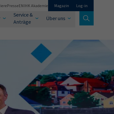
iere
Presse
EN
IHK Akademie
Magazin
Log-in
Service &
r
Über uns
Suche verlassen
Anträge
Schließen
Suchen
auswählen