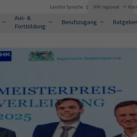
Leichte Sprache
IHK regional
Karr
Aus- &
Berufszugang
Ratgebe
Fortbildung
suchen Sie?
Sie auch aus den meistgesuchten Begriffen vor