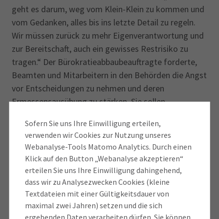
geht es darum, weg vom Klein-Klein zu kommen und
vom Gedanken, alles bis ins letzte Detail zu regeln.
Wir müssen zurück zu mehr Eigenverantwortung und
zur Bereitschaft, auch ein gewisses Restrisiko zu
tragen.“ Der Bürokratieabbaubeauftragte forderte,
Beamten und Mitarbeitern in den Behörden die Angst
vor Entscheidungen zu nehmen und deren
Ermessensausübung zu stärken. Sie sollen
bestehende Spielräume wieder bewusst nutzen. Sein
Sofern Sie uns Ihre Einwilligung erteilen,
oberstes Credo laute, so Nussel, dass die
verwenden wir Cookies zur Nutzung unseres
Verhältnismäßigkeit zurückgewonnen werden müsse.
Webanalyse-Tools Matomo Analytics. Durch einen
Er verwies gleichzeitig auf die bürokratie­
Klick auf den Button „Webanalyse akzeptieren“
verschärfende Rolle nichtstaatlicher Organisationen
erteilen Sie uns Ihre Einwilligung dahingehend,
wie zum Beispiel Versicherungen oder
dass wir zu Analysezwecken Cookies (kleine
Berufsgenossenschaften, die mit ihren Einlassungen
Textdateien mit einer Gültigkeitsdauer von
maximal zwei Jahren) setzen und die sich
häufig bürokratischen Blockaden noch mehr Auftrieb
ergebenden Daten verarbeiten dürfen. Sie können