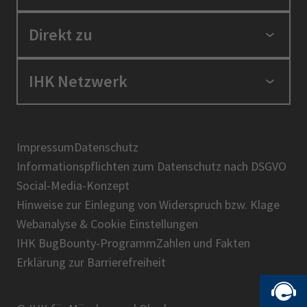
Standortpolitik
Direkt zu
Ausbildung und Fortbildung
Berufszugang
Positionen
IHK Netzwerk
Ratgeber
IHK in der Region
Service und Anträge
Karriere
IHK Akademie
Über uns
Presse
BIHK
Impressum
Datenschutz
IHK-Magazin
Informationspflichten zum Datenschutz nach DSGVO
DIHK
Social-Media-Konzept
AHK
Hinweise zur Einlegung von Widerspruch bzw. Klage
IHK-Standortportal Bayern
Webanalyse & Cookie Einstellungen
IHK BugBounty-Programm
Zahlen und Fakten
Erklärung zur Barrierefreiheit