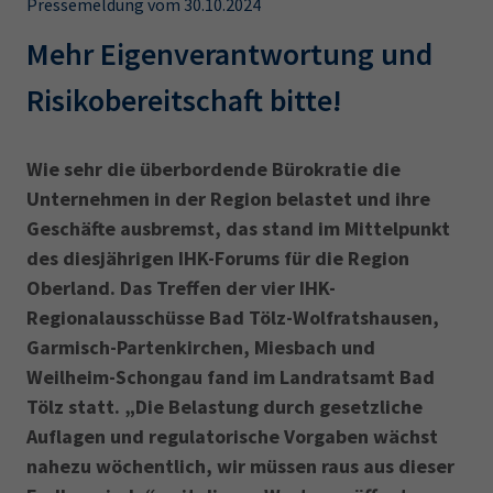
Pressemeldung vom 30.10.2024
AdA
34d
Prüfungstermine
Leichte Sprache
Mehr Eigenverantwortung und
Wirtschaftsfachwirt
34f
Negativerklärung
Sachkundeprüfung
Berichtsheft
AEVO
IHK regional
Risikobereitschaft bitte!
34i
Betriebswirt
Prüfbericht
Karriere
Wie sehr die überbordende Bürokratie die
Unternehmen in der Region belastet und ihre
Presse
Geschäfte ausbremst, das stand im Mittelpunkt
des diesjährigen IHK-Forums für die Region
EN
Oberland. Das Treffen der vier IHK-
Regionalausschüsse Bad Tölz-Wolfratshausen,
IHK Akademie
Garmisch-Partenkirchen, Miesbach und
Weilheim-Schongau fand im Landratsamt Bad
Magazin
Log-in
Tölz statt. „Die Belastung durch gesetzliche
Auflagen und regulatorische Vorgaben wächst
nahezu wöchentlich, wir müssen raus aus dieser