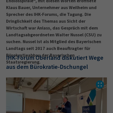
Endlosspirale“, mit diesen Worten eröffnete
Klaus Bauer, Unternehmer aus Weilheim und
Sprecher des IHK-Forums, die Tagung. Die
Dringlichkeit des Themas aus Sicht der
Wirtschaft war Anlass, das Gespräch mit dem
Landtags­abgeordneten Walter Nussel (CSU) zu
suchen. Nussel ist als Mitglied des Bayerischen
Landtags seit 2017 auch Beauftragter für
Bürokratieabbau der Bayerischen
IHK-Forum Oberland diskutiert Wege
Staatsregierung.
aus dem Bürokratie-Dschungel