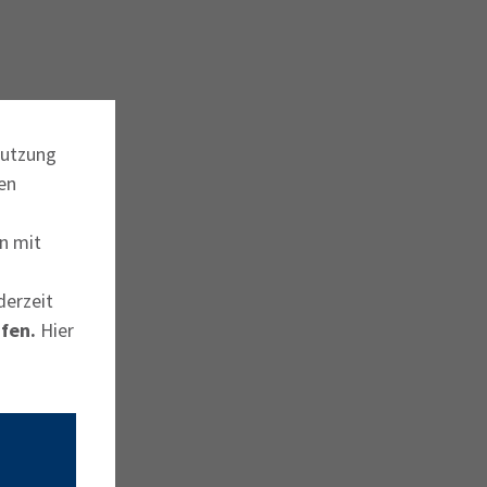
Nutzung
en
n mit
derzeit
fen.
Hier