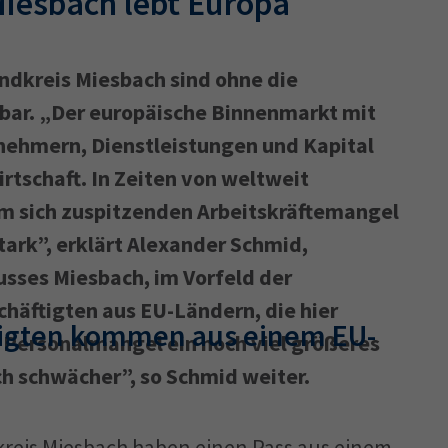
Miesbach lebt Europa
andkreis Miesbach sind ohne die
lbar. „Der europäische Binnenmarkt mit
nehmern, Dienstleistungen und Kapital
irtschaft. In Zeiten von weltweit
 sich zuspitzenden Arbeitskräftemangel
tark”, erklärt Alexander Schmid,
sses Miesbach, im Vorfeld der
häftigten aus EU-Ländern, die hier
ftigten kommen aus einem EU-
 Personalmangel ein noch viel größeres
ch schwächer”, so Schmid weiter.
kreis Miesbach haben einen Pass aus einem