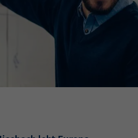
Ausbildungsvertrag
Fachwirt
AdA
34d
Prüfungst
chwirt
34f
Negativerklärung
Sachkundeprüfung
B
Betriebswirt
Prüfbericht