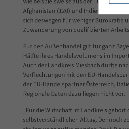
wie beispielsweise aus der Türkei (585)
Afghanistan (120) und Indien (170) sind
sich deswegen für weniger Bürokratie u
Zuwanderung von qualifizierten Arbeitsk
Für den Außenhandel gilt für ganz Baye
Hälfte ihres Handelsvolumens im Impor
Auch der Landkreis Miesbach dürfte na
Verflechtungen mit den EU-Handelspartn
der EU-Handelspartner Österreich, Itali
Regionale Daten dazu liegen nicht vor.
„Für die Wirtschaft im Landkreis gehört
selbstverständlichen Alltag. Dennoch ze
stellenweise aufkeimenden Dexit-Diskus