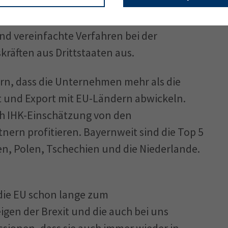
, aus Afrika (260) und auch zunehmend aus
 inzwischen unverzichtbar. Die IHK spricht
nd vereinfachte Verfahren bei der
räften aus Drittstaaten aus.
rn, dass die Unternehmen mehr als die
t und Export mit EU-Ländern abwickeln.
ch IHK-Einschätzung von den
ern profitieren. Bayernweit sind die Top 5
en, Polen, Tschechien und die Niederlande.
 die EU schon lange zum
igen der Brexit und die auch bei uns
sionen, dass sie auch immer wieder in