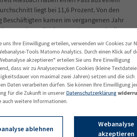
rchschnitt liegt bei 11,6 Prozent. Von den
ig Beschäftigten kamen im vergangenen Jahr
0 aus anderen EU-Staaten. An erster Stelle
gten, gefolgt von Kroatien (645
e uns Ihre Einwilligung erteilen, verwenden wir Cookies zur 
). Seit 2015 ist die Zahl der EU-
Webanalyse-Tools Matomo Analytics. Durch einen Klick auf d
0 angestiegen.
ebanalyse akzeptieren“ erteilen Sie uns Ihre Einwilligung
end, dass wir zu Analysezwecken Cookies (kleine Textdateie
tigkeitsdauer von maximal zwei Jahren) setzen und die sich
len EU-Ländern zunehmend zu einem Problem
n Daten verarbeiten dürfen. Sie können Ihre Einwilligung je
EU-Beschäftigten auch im Landkreis immer
ng für die Zukunft in unserer
Datenschutzerklärung
widerru
on qualifizierten Arbeitskräften aus
e auch weitere Informationen.
on heute laut Arbeitsagentur rund 800
 Landkreis. Deren Anzahl hat sich seit
Webanalyse
schäftigte aus anderen Nicht-EU-Staaten
analyse ablehnen
akzeptieren