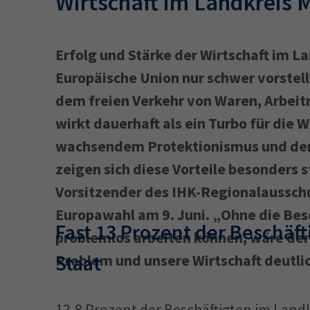
Wirtschaft im Landkreis 
Erfolg und Stärke der Wirtschaft im L
Europäische Union nur schwer vorstel
dem freien Verkehr von Waren, Arbeit
wirkt dauerhaft als ein Turbo für die W
wachsendem Protektionismus und dem
zeigen sich diese Vorteile besonders s
Vorsitzender des IHK-Regionalausschu
Europawahl am 9. Juni. „Ohne die Besc
Fast 13 Prozent der Beschä
problemlos arbeiten können, wäre der
Staat
Problem und unsere Wirtschaft deutli
12,8 Prozent der Beschäftigten im Land