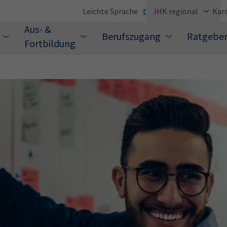
Leichte Sprache
IHK regional
Karr
Aus- &
Berufszugang
Ratgebe
Fortbildung
suchen Sie?
Sie auch aus den meistgesuchten Begriffen vor