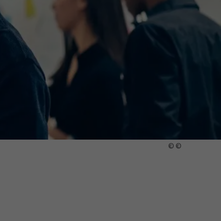
ermine
erichtsheft
© ©