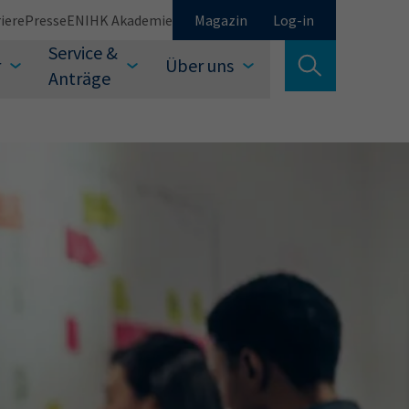
iere
Presse
EN
IHK Akademie
Magazin
Log-in
Service &
r
Über uns
Suche verlassen
Anträge
Schließen
Suchen
auswählen