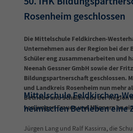
50. IHK Bildungspartnersc
Rosenheim geschlossen
Die Mittelschule Feldkirchen-Westerh
Unternehmen aus der Region bei der B
Schüler eng zusammenarbeiten und ha
Neenah Gessner GmbH sowie der Fritz
Bildungspartnerschaft geschlossen. Mi
und Landkreis Rosenheim nun mehr al
Mittelschule Feldkirchen-We
Betriebe und Schulen aus der Region b
heimischen Betrieben eine
von jungen Frauen und Männern an ei
Jürgen Lang und Ralf Kassirra, die Schu