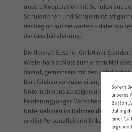
unsere Kooperation mit Schulen aus de
Schülerinnen und Schülern ist oft gar n
der Region auf sie warten – dabei wolle
der Geschäftsleitung.
Die Neenah Gessner GmbH mit Standort
Westerham schloss zum ersten Mal eine 
darauf, gemeinsam mit den Lehrkräften
Berufsleben vorzubereiten, praxisnahe E
Sofern Si
Unternehmens zu zeigen und bei der Suc
unseres 
Förderung junger Menschen liegt uns s
Button „W
Unternehmen im Rahmen der Bildungspar
dahingeh
einer Gül
erklärt Personalleiterin Erika Girg-Preih
ergebende