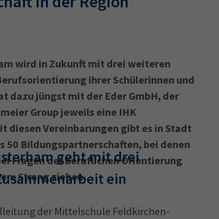
haft in der Region
am wird in Zukunft mit drei weiteren
erufsorientierung ihrer Schülerinnen und
t dazu jüngst mit der Eder GmbH, der
meier Group jeweils eine IHK
t diesen Vereinbarungen gibt es in Stadt
s 50 Bildungspartnerschaften, bei denen
sterham geht mit drei
ei Fragen der beruflichen Orientierung
 Zusammenarbeit ein
nem Strang ziehen.
lleitung der Mittelschule Feldkirchen-