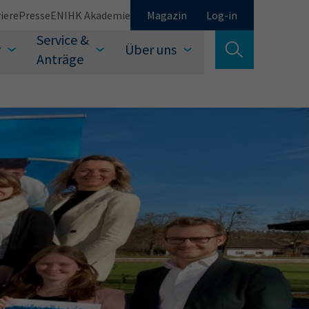
iere
Presse
EN
IHK Akademie
Magazin
Log-in
Service &
r
Über uns
Suche verlassen
Anträge
Schließen
Suchen
auswählen