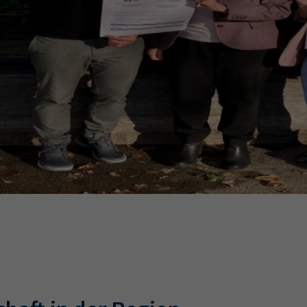
Ausbildungsvertrag
Fachwirt
AdA
34d
Prüfungst
chwirt
34f
Negativerklärung
Sachkundeprüfung
B
Betriebswirt
Prüfbericht