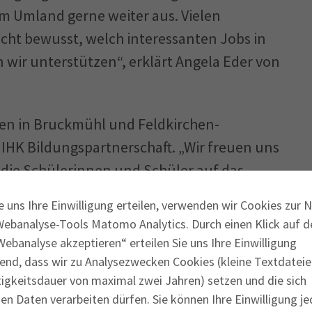
m Umland gerne weiter aus. Vielen
icht bewusst, welch interessanten Jobs in
n wir unterstützen“, erklärt Angela Eder von
en in Bruckmühl und Feldkirchen-
IHK Bildungspartnerschaft. „Wir freuen uns
 die Schülerinnen und Schüler auf das
inblicke in die Abläufe unseres
e uns Ihre Einwilligung erteilen, verwenden wir Cookies zur 
he nach dem richtigen Job zu helfen. Die
Webanalyse-Tools Matomo Analytics. Durch einen Klick auf d
ehr am Herzen und auch wir können als
ebanalyse akzeptieren“ erteilen Sie uns Ihre Einwilligung
tnerschaft viel von den Schülern lernen“,
end, dass wir zu Analysezwecken Cookies (kleine Textdateie
tigkeitsdauer von maximal zwei Jahren) setzen und die sich
err.
n Daten verarbeiten dürfen. Sie können Ihre Einwilligung je