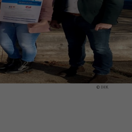
ermine
erichtsheft
© IHK