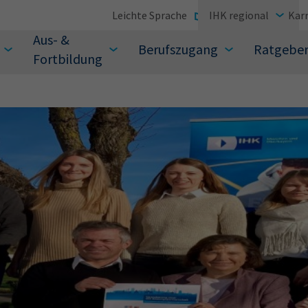
Leichte Sprache
IHK regional
Karr
Aus- &
Berufszugang
Ratgebe
Fortbildung
suchen Sie?
Sie auch aus den meistgesuchten Begriffen vor