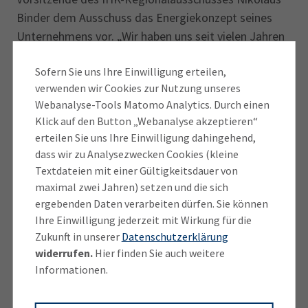
Binder dem Ausschuss das Energiekonzept seines
Unternehmens vor. „Wir haben uns seit vielen Jahren
schon damit beschäftigt, wie wir Energie im Betrieb
Sofern Sie uns Ihre Einwilligung erteilen,
noch effizienter und nachhaltiger nutzen können“,
verwenden wir Cookies zur Nutzung unseres
sagte er. Dank mehrerer PV-Anlagen auf
Webanalyse-Tools Matomo Analytics. Durch einen
firmeneigenen Lagerhallen sei man beim Strom um
Klick auf den Button „Webanalyse akzeptieren“
die 30 Prozent autark und habe den Verbrauch im
erteilen Sie uns Ihre Einwilligung dahingehend,
Vergleich zum Jahr 2021 reduziert. „Außerdem haben
dass wir zu Analysezwecken Cookies (kleine
wir zuletzt mehrere Maßnahmen zum Energiesparen
Textdateien mit einer Gültigkeitsdauer von
getroffen, etwa Bewegungsmelder installiert, neue
maximal zwei Jahren) setzen und die sich
Fenster eingebaut oder die Beheizung stellenweise
ergebenden Daten verarbeiten dürfen. Sie können
Ihre Einwilligung jederzeit mit Wirkung für die
zurückgefahren“, so Binder.
Zukunft in unserer
Datenschutzerklärung
widerrufen.
Hier finden Sie auch weitere
Der Ausschussvorsitzende rät den heimischen
Informationen.
Unternehmerinnen und Unternehmern, sich mit
Notfallplänen und konkreten Maßnahmen für