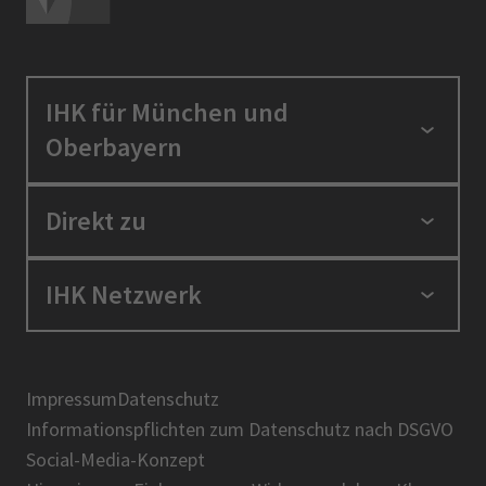
IHK für München und
Oberbayern
Standortpolitik
Direkt zu
Ausbildung und Fortbildung
Berufszugang
Positionen
IHK Netzwerk
Ratgeber
IHK in der Region
Service und Anträge
Karriere
IHK Akademie
Über uns
Presse
BIHK
Impressum
Datenschutz
IHK-Magazin
Informationspflichten zum Datenschutz nach DSGVO
DIHK
Social-Media-Konzept
AHK