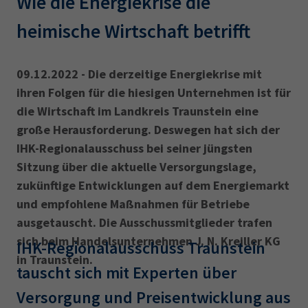
Wie die Energiekrise die
AdA
34d
Prüfungstermine
Leichte Sprache
heimische Wirtschaft betrifft
Wirtschaftsfachwirt
34f
Negativerklärung
Sachkundeprüfung
Berichtsheft
AEVO
IHK regional
09.12.2022 - Die derzeitige Energiekrise mit
34i
Betriebswirt
Prüfbericht
ihren Folgen für die hiesigen Unternehmen ist für
Karriere
die Wirtschaft im Landkreis Traunstein eine
große Herausforderung. Deswegen hat sich der
Presse
IHK-Regionalausschuss bei seiner jüngsten
Sitzung über die aktuelle Versorgungslage,
EN
zukünftige Entwicklungen auf dem Energiemarkt
und empfohlene Maßnahmen für Betriebe
IHK Akademie
ausgetauscht. Die Ausschussmitglieder trafen
sich beim Handelsunternehmen J. N. Kreiller KG
IHK-Regionalausschuss Traunstein
Magazin
Log-in
in Traunstein.
tauscht sich mit Experten über
Versorgung und Preisentwicklung aus