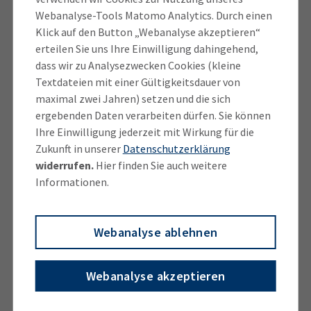
Laut der aktuellen Statistik der Bundesagentur für
Webanalyse-Tools Matomo Analytics. Durch einen
Arbeit sind im Landkreis derzeit noch rund 280
Klick auf den Button „Webanalyse akzeptieren“
Ausbildungsstellen unbesetzt. Diese Angabe bezieht
erteilen Sie uns Ihre Einwilligung dahingehend,
sich auf alle Bereiche des Ausbildungsstellenmarkts,
dass wir zu Analysezwecken Cookies (kleine
Textdateien mit einer Gültigkeitsdauer von
der neben dem IHK-Bereich auch das Handwerk, freie
maximal zwei Jahren) setzen und die sich
Berufe und den öffentlichen Dienst umfasst.
ergebenden Daten verarbeiten dürfen. Sie können
Ihre Einwilligung jederzeit mit Wirkung für die
Zuletzt war bei den jungen Männern im Landkreis der
Zukunft in unserer
Datenschutzerklärung
Hotelfachmann der beliebteste IHK-Beruf, bei den
widerrufen.
Hier finden Sie auch weitere
jungen Frauen die Kauffrau für Büromanagement. Zu
Informationen.
den Top 5 der IHK-Ausbildungsberufe im Landkreis
zählen die Hotelfachleute, Kaufleute im Einzelhandel,
Webanalyse ablehnen
Kaufleute für Büromanagement, Köche und
Industriekaufleute.
Webanalyse akzeptieren
Insgesamt gibt es im Landkreis Miesbach über 40
verschiedene IHK-Berufe, in denen junge Menschen