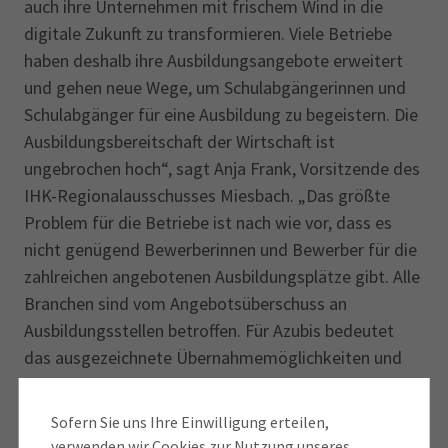
auch ihre Unternehmen mit frischem Wind in die
digitale Zukunft zu transformieren. Viele Betriebe
haben deshalb ihre Ausbildungsangebote erweitert
und gehen neue Wege, um Schulabgängerinnen und
Schulabgänger für eine Ausbildung zu begeistern. Die
Ausbildungsbereitschaft der Wirtschaft ist
ungebrochen hoch“, sagt Anja Frank, Vorsitzende des
IHK-Regionalausschusses Miesbach. „Das größte
Problem für die Betriebe ist nach wie vor, dass es
nicht genügend Bewerberinnen und Bewerber für die
zahlreichen angebotenen Ausbildungsplätze gibt. Alle
Branchen sind vom Angebotsüberschuss an
Ausbildungsstellen betroffen. Für Azubis bedeutet
das ausgezeichnete Übernahmemöglichkeiten und
Zukunftsperspektiven nach dem
Ausbildungsabschluss, so die Ausschussvorsitzende.
Sofern Sie uns Ihre Einwilligung erteilen,
verwenden wir Cookies zur Nutzung unseres