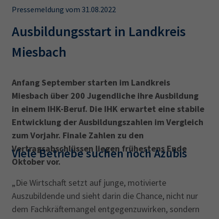
AdA
34d
Prüfungstermine
Pressemeldung vom 31.08.2022
Leichte Sprache
Wirtschaftsfachwirt
34f
Negativerklärung
Ausbildungsstart in Landkreis
Sachkundeprüfung
Berichtsheft
AEVO
IHK regional
Miesbach
34i
Betriebswirt
Prüfbericht
Karriere
Anfang September starten im Landkreis
Presse
Miesbach über 200 Jugendliche ihre Ausbildung
in einem IHK-Beruf. Die IHK erwartet eine stabile
EN
Entwicklung der Ausbildungszahlen im Vergleich
zum Vorjahr. Finale Zahlen zu den
IHK Akademie
Vertragsabschlüssen liegen frühestens Ende
Viele Betriebe suchen noch Azubis
Oktober vor.
Magazin
Log-in
„Die Wirtschaft setzt auf junge, motivierte
Auszubildende und sieht darin die Chance, nicht nur
dem Fachkräftemangel entgegenzuwirken, sondern