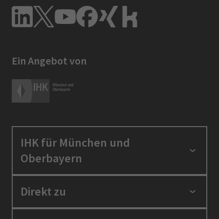
Ein Angebot von
IHK für München und
Oberbayern
Standortpolitik
Direkt zu
Ausbildung und Fortbildung