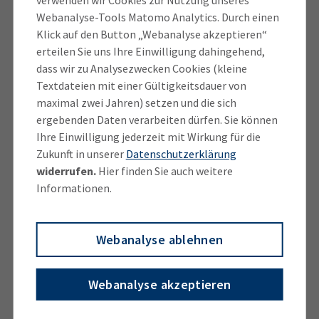
verwenden wir Cookies zur Nutzung unseres
Impfung zu entscheiden.“
Webanalyse-Tools Matomo Analytics. Durch einen
Klick auf den Button „Webanalyse akzeptieren“
Weiteres Thema der Ausschusssitzung war der neue
erteilen Sie uns Ihre Einwilligung dahingehend,
Studien-gang International Bachelor of Engineering,
dass wir zu Analysezwecken Cookies (kleine
den die Technische Hochschule Rosenheim ab dem
Textdateien mit einer Gültigkeitsdauer von
Sommersemester 2023 anbieten wird. Martin Versen,
maximal zwei Jahren) setzen und die sich
Dekan der Fakultät für Ingenieur-wissenschaften,
ergebenden Daten verarbeiten dürfen. Sie können
stellte den Aufbau sowie die geplanten Inhalte des
Ihre Einwilligung jederzeit mit Wirkung für die
Pionierprojekts „International Technology Studies @
Zukunft in unserer
Datenschutzerklärung
widerrufen.
Hier finden Sie auch weitere
TH Rosenheim“ vor: Während der ersten drei
Informationen.
Semester, die in Englisch stattfinden, verbessern die
Studierenden aus dem Ausland zusätzlich ihre
Deutschkenntnisse, um das Studium ab dem vierten
Webanalyse ablehnen
Semester auf Deutsch fortzusetzen. Dieses Modell
gebe es bislang an keiner anderen Hochschule in
Webanalyse akzeptieren
Deutschland. „Wir vermitteln nicht nur die
technischen Fachkenntnisse, sondern auch die