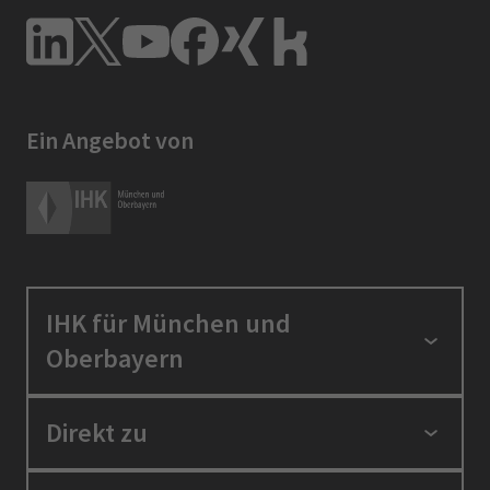
Ein Angebot von
IHK für München und
Oberbayern
Standortpolitik
Direkt zu
Ausbildung und Fortbildung