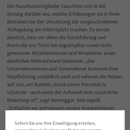
Die Ausschussmitglieder tauschten sich in der
Sitzung darüber aus, welche Erfahrungen sie in ihren
Betrieben bei der Umsetzung der vorgeschriebenen
3GRegelung am Arbeitsplatz machen. Es wurde
deutlich, dass vor allem die Durchführung und
Kontrolle von Tests bei ungeimpften sowie nicht
genesenen Mitarbeiterinnen und Mitarbeiter einen
deutlichen Mehraufwand bedeuten. „Die
Unternehmerinnen und Unternehmer kommen ihrer
Verpflichtung vorbildlich nach und nehmen die Mühen
auf sich, um Kunden, Gäste sowie Personal zu
schützen - auch wenn der Aufwand eine zusätzliche
Belastung ist“, sagt Bensegger. Sein Appell:
„Entlasten wir gemeinsam unsere Krankenhäuser,
das medizinische und Pflegepersonal sowie die
Wirtschaft! Das beste Mittel dazu ist, sich für eine
Sofern Sie uns Ihre Einwilligung erteilen,