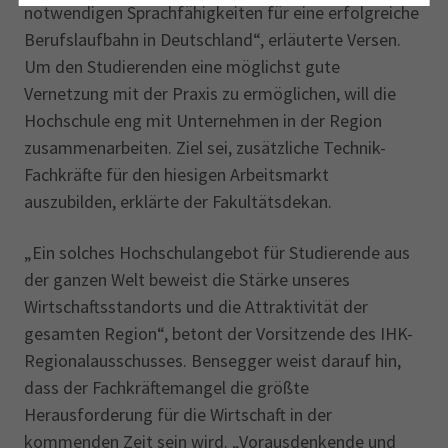
notwendigen Sprachfähigkeiten für eine erfolgreiche
Berufslaufbahn in Deutschland“, erläuterte Versen.
Um den Studierenden eine möglichst gute
Vernetzung mit der Praxis zu ermöglichen, will die
Hochschule eng mit Unternehmen in der Region
zusammenarbeiten. Ziel sei, zusätzliche Technik-
Fachkräfte für den hiesigen Arbeitsmarkt
auszubilden, erklärte der Fakultätsdekan.
„Ein solches Hochschulangebot für Studierende aus
der ganzen Welt beweist die Stärke unseres
Wirtschaftsstandorts und die Attraktivität der
gesamten Region“, betont der Vorsitzende des IHK-
Regionalausschusses. Bensegger weist darauf hin,
dass der Fachkräftemangel die größte
Herausforderung für die Wirtschaft in der
kommenden Zeit sein wird. „Vorausdenkende und