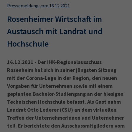
AdA
34d
Prüfungstermine
Pressemeldung vom 16.12.2021
Leichte Sprache
Wirtschaftsfachwirt
34f
Negativerklärung
Rosenheimer Wirtschaft im
Sachkundeprüfung
Berichtsheft
AEVO
IHK regional
Austausch mit Landrat und
34i
Betriebswirt
Prüfbericht
Karriere
Hochschule
Presse
16.12.2021 - Der IHK-Regionalausschuss
Rosenheim hat sich in seiner jüngsten Sitzung
EN
mit der Corona-Lage in der Region, den neuen
Vorgaben für Unternehmen sowie mit einem
IHK Akademie
geplanten Bachelor-Studiengang an der hiesigen
Technischen Hochschule befasst. Als Gast nahm
Magazin
Log-in
Landrat Otto Lederer (CSU) an dem virtuellen
Treffen der Unternehmerinnen und Unternehmer
teil. Er berichtete den Ausschussmitgliedern vom